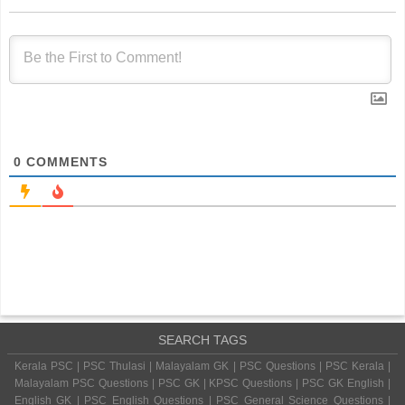
0
COMMENTS
SEARCH TAGS
Kerala PSC | PSC Thulasi | Malayalam GK | PSC Questions | PSC Kerala |
Malayalam PSC Questions | PSC GK | KPSC Questions | PSC GK English |
English GK | PSC English Questions | PSC General Science Questions |