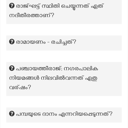
രാജ്ഘട്ട് സ്ഥിതി ചെയ്യുന്നത് ഏത്
നദീതീരത്താണ്?
രാമായണം - രചിച്ചത്?
പഞ്ചായത്തീരാജ്; നഗരപാലിക
നിയമങ്ങൾ നിലവിൽവന്നത് ഏതു
വര്ഷം?
പമ്പയുടെ ദാനം എന്നറിയപ്പെടുന്നത്?