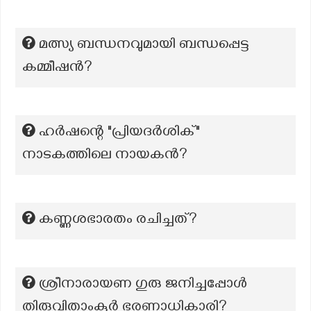
മത്സ്യ ബന്ധനവുമായി ബന്ധപ്പെട്ട
കമ്മീഷൻ?
ഹർഷന്റെ "പ്രിയദർശിക്"
നാടകത്തിലെ നായകൻ?
കണ്ണശഭാരതം രചിച്ചത്?
ശ്രീനാരായണ ഗുരു ജനിച്ചപ്പോൾ
തിരുവിതാംകൂർ ഭരണാധികാരി?