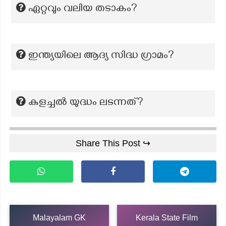
ഏറ്റവും വലിയ തടാകം?
ഇന്ത്യയിലെ ആദ്യ സിദ്ധ ഗ്രാമം?
കുളച്ചല്‍ യുദ്ധം ലടന്നത്?
Share This Post ↪
Malayalam GK
Kerala State Film