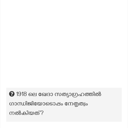
1918 ലെ ഖേദാ സത്യാഗ്രഹത്തിൽ
ഗാന്ധിജിയോടൊപ്പം നേതൃത്വം
നൽകിയത്?