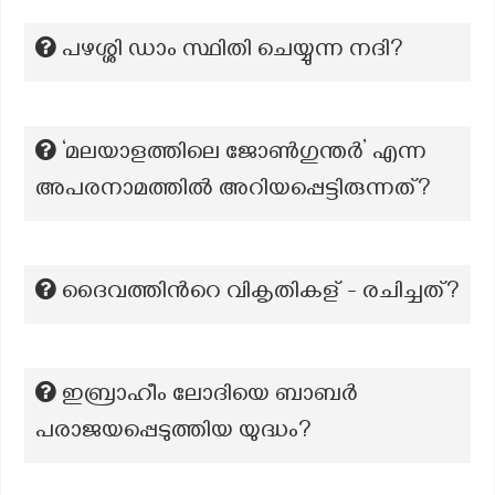
പഴശ്ശി ഡാം സ്ഥിതി ചെയ്യുന്ന നദി?
‘മലയാളത്തിലെ ജോൺഗുന്തർ’ എന്ന
അപരനാമത്തില്‍ അറിയപ്പെട്ടിരുന്നത്?
ദൈവത്തിന്‍റെ വികൃതികള് - രചിച്ചത്?
ഇബ്രാഹീം ലോദിയെ ബാബർ
പരാജയപ്പെടുത്തിയ യുദ്ധം?