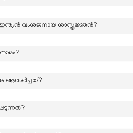
ച്ച ഇന്ത്യൻ വംശജനായ ശാസ്ത്രജ്ഞൻ?
 നാമം?
ക ആരംഭിച്ചത്?
ടുന്നത്?