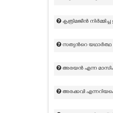
കൃത്രിമജീൻ നിർമ്മി
സത്യന്‍റെ യഥാർത്ഥ
അരയന്‍ എന്ന മാസി
അരക്കവി എന്നറിയപ്പെ