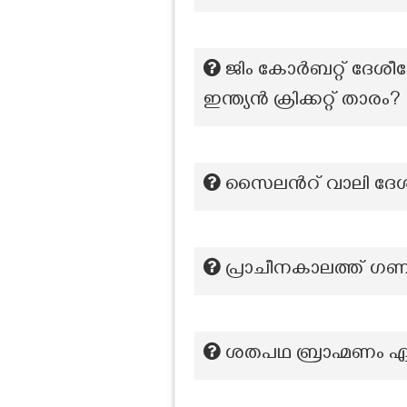
ജിം കോർബറ്റ് ദേ
ഇന്ത്യൻ ക്രിക്കറ്റ് താരം?
സൈലന്‍റ് വാലി ദേശ
പ്രാചീനകാലത്ത് ഗണപത
ശതപഥ ബ്രാഹ്മണം ഏത് 