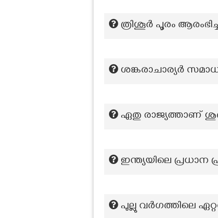
ത്രിശൂർ പൂരം ആരംഭി
ശങ്കരാചാര്യർ സമാ
ഏതു രാജ്യത്താണ് ശുഭ
ഇന്ത്യയിലെ പ്രധാന 
പുല്ലു വർഗത്തിലെ ഏറ