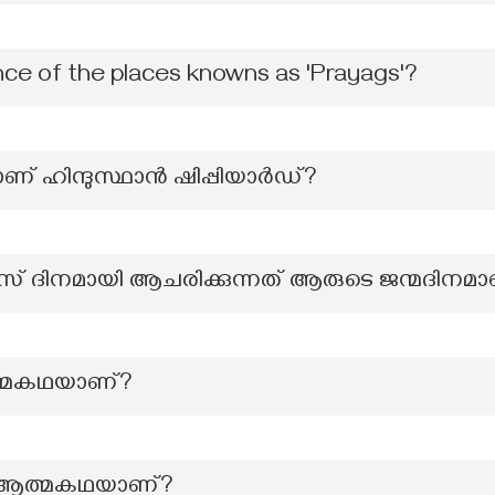
nce of the places knowns as 'Prayags'?
് ഹിന്ദുസ്ഥാൻ ഷിപ്പിയാർഡ്?
്സ് ദിനമായി ആചരിക്കുന്നത് ആരുടെ ജന്മദിനമ
ത്മകഥയാണ്?
 ആത്മകഥയാണ്?