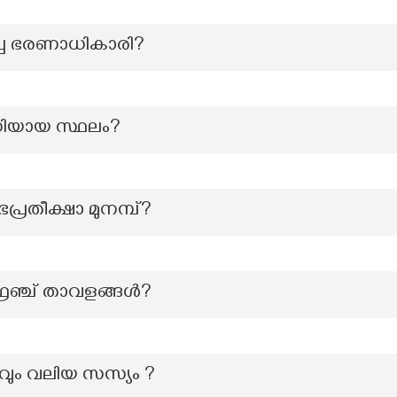
ച്ച ഭരണാധികാരി?
ധിയായ സ്ഥലം?
പ്രതീക്ഷാ മുനമ്പ്?
ഫ്രഞ്ച് താവളങ്ങൾ?
്റവും വലിയ സസ്യം ?