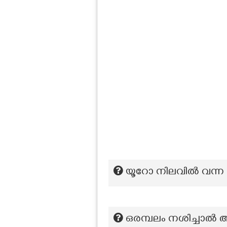
യൂറോ നിലവിൽ വന്ന
ഒരമ്പലം നശിച്ചാൽ അ