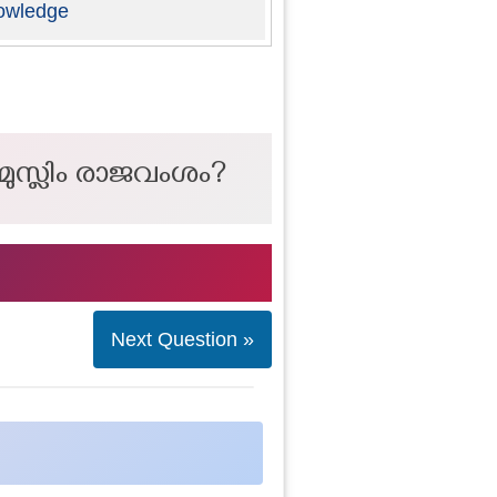
owledge
മുസ്ലിം രാജവംശം?
Next Question »