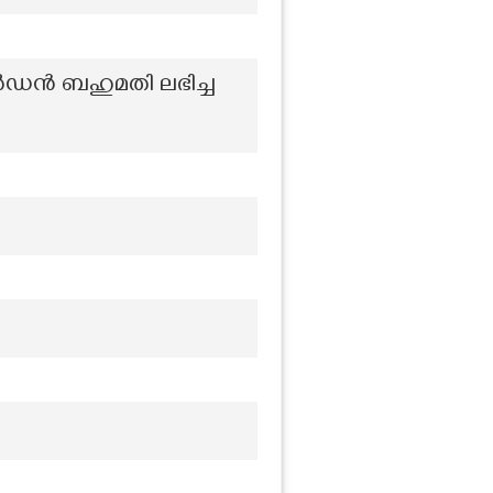
ഡൻ ബഹുമതി ലഭിച്ച