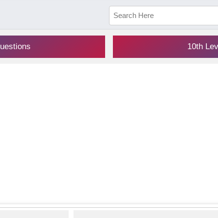
uestions
10th Le