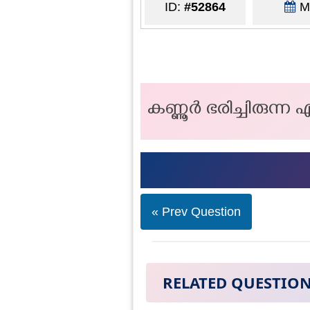
ID:
#52864
Ma
കണ്ണൂർ ഭരിച്ചിരുന
« Prev Question
RELATED QUESTIO