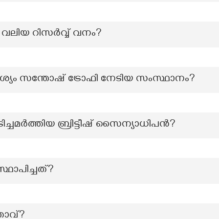
വലിയ റിസര്‍വ്വ് വനം?
ാവശ്യം സന്തോഷ് ട്രോഫി നേടിയ സംസ്ഥാനം?
ടിച്ചമർത്തിയ ബ്രിട്ടീഷ് സൈന്യാധിപൻ?
്ഥാപിച്ചത്?
താവ്?