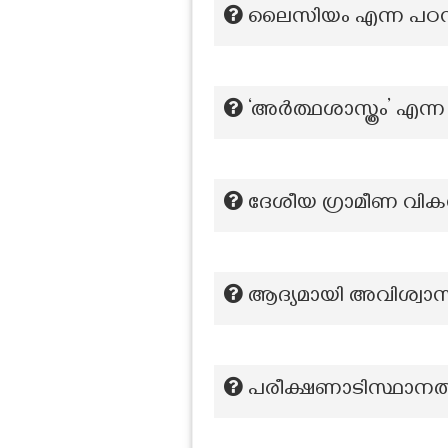
ലൈസിയം എന്ന പഠനകേ
‘അർത്ഥശാസ്ത്രം’ എന്ന
ദേശീയ ഗ്രാമീണ വികസന 
ആദ്യമായി അവിശ്വാസ പ്
പരീക്ഷണാടിസ്ഥാനത്