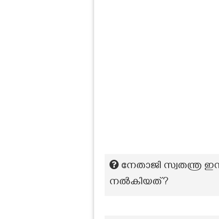
നേതാജി സ്വതന്ത്ര ഇ
നൽകിയത്?