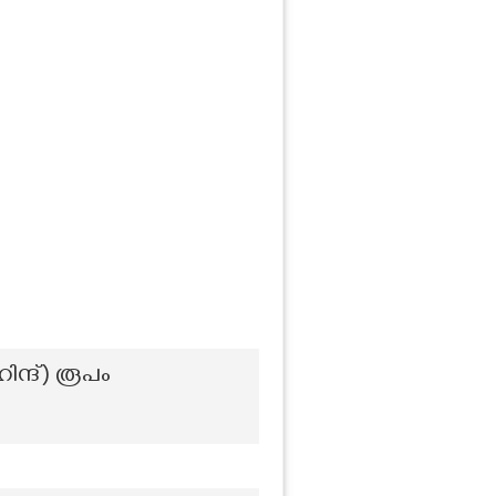
ന്ദ്) രൂപം