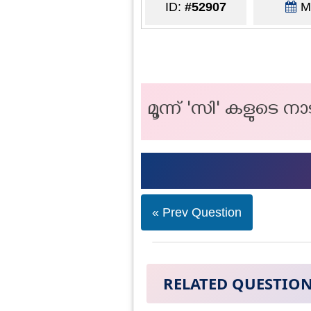
ID:
#52907
Ma
മൂന്ന് 'സി' കളുടെ ന
« Prev Question
RELATED QUESTIO