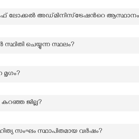
ൂട്ട് ഓഫ് ലോക്കല്‍ അഡ്മിനിസ്ട്രേഷന്‍റെ ആസ്ഥാന
സ്ഥിതി ചെയ്യുന്ന സ്ഥലം?
 മൃഗം?
കുറഞ്ഞ ജില്ല?
ത്യ സംഘം സ്ഥാപിതമായ വർഷം?