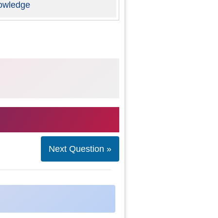
owledge
Next Question »