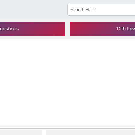
uestions
10th Le