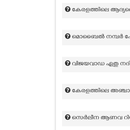
കേരളത്തിലെ ആദ്യത്തെ
മൊബൈൽ നമ്പർ പോർട
വിജയവാഡ ഏതു നദിക
കേരളത്തിലെ അഞ്ചാമ
സെർലീന ആണവ റിയാക