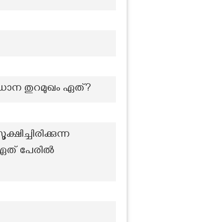
രധാന തുറമുഖം ഏത്?
ച്ചിരിക്കുന്ന
 ഏത് പേരിൽ