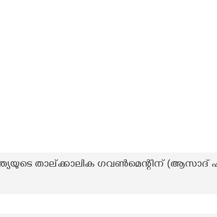
ന്ത്യയുടെ താല്ക്കാലിക ഗവൺമെന്റിന് (ആസാദ് ഹി