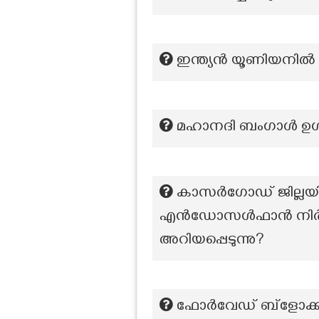
ഇന്ത്യൻ യൂണിയനിൽ ച
മഹാനദി ബംഗാൾ ഉൾക്
കാസർഗോഡ് ജില്ലയിൽ
എൻഡോസൾഫാൻ നിർവീര്യ
അറിയപ്പെടുന്നു?
ഫോർവേഡ് ബ്ളോക്ക്