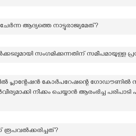
േർന്ന ആദ്യത്തെ നാട്ടുരാജ്യമേത്?
കടലുമായി സംഗമിക്കുന്നതിന് സമീപമായുള്ള പ്
 പ്ലാന്റേഷൻ കോർപറേഷന്റെ ഗോഡൗണിൽ സൂക്ഷി
മാക്കി നീക്കം ചെയ്യാൻ ആരംഭിച്ച പരിപാടി
 രൂപവൽക്കരിച്ചത്?