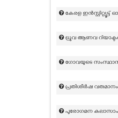
കേരള ഇന്‍സ്റ്റിറ്റ്യ
ധ്രുവ ആണവ റിയാക്ടർ 
ഗോവയുടെ സംസ്ഥാന
പ്രതിശീർഷ വരുമാനം 
പുരോഗമന കലാസാഹി