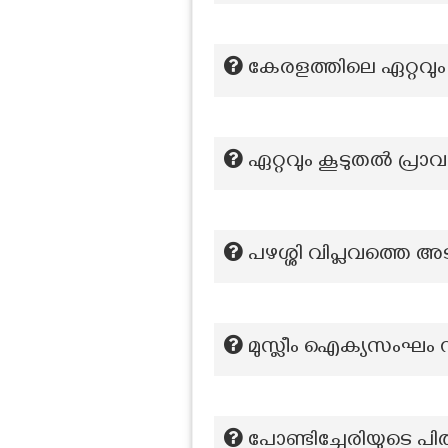
കേരളത്തിലെ ഏറ്റവും 
ഏറ്റവും കൂടുതൽ പ്ര
പഴശ്ശി വിപ്ലവത്തെ അ
മുസ്ലീം ഐക്യസംഘം സ
പോണ്ടിച്ചേരിയുടെ പി