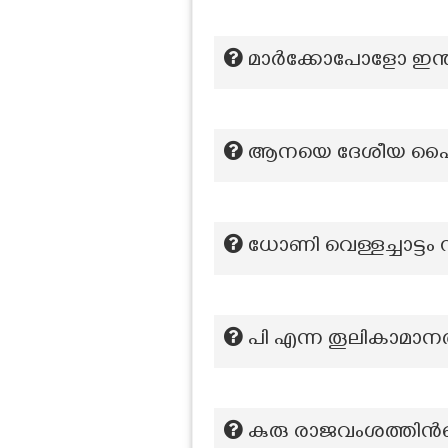
മാര്‍ക്കോപോളോ ഇന്ത
ആനയെ ദേശീയ പൈതൃക 
ധോണി വെള്ളച്ചാട്ടം സ
പി എന്ന തൂലികാമാനത്
കുരു രാജവംശത്തിന്