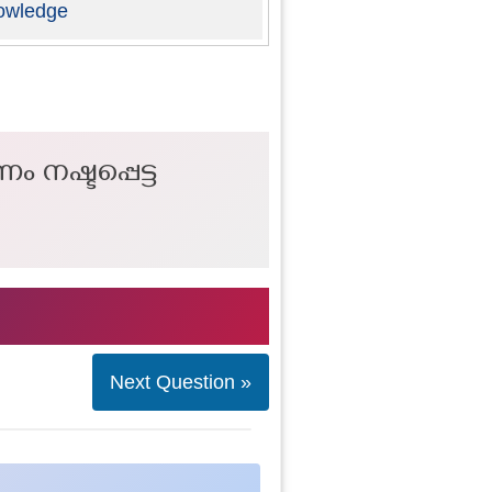
owledge
ം നഷ്ടപ്പെട്ട
Next Question »