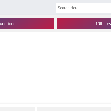
uestions
10th Le