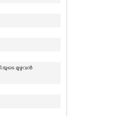
.യുടെ മുഴുവൻ