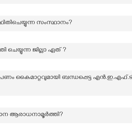
്ഥിതിചെയ്യുന്ന സംസ്ഥാനം?
ി ചെയ്യുന്ന ജില്ലാ ഏത് ?
ള പണം കൈമാറ്റവുമായി ബന്ധപ്പെട്ട എൻ.ഇ.എഫ്.ടി
ാന ആരാധനാമൂർത്തി?