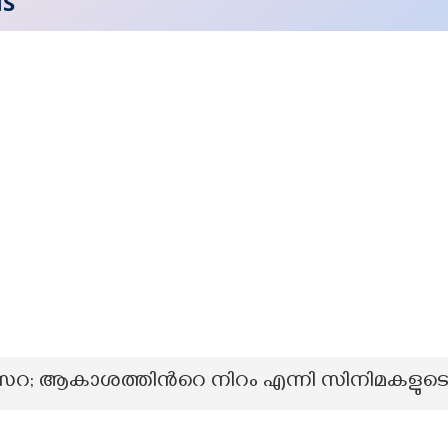
NS
വഴി; സൈറ; ആകാശത്തിന്‍റെ നിറം എന്നി സിനിമ