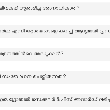
ഷിവകുപ്പ് ആരംഭിച്ച ഭരണാധികാരി?
ർമ്മ എന്നീ ആശയങ്ങളെ കുറിച്ച് ആദ്യമായി പ്രസ്
േളനത്തിന്‍റെ അദ്ധ്യക്ഷന്‍?
ി സംബോധന ചെയ്തിരുന്നത്?
ഗുരു ഗ്ലോബൽ സെക്കുലർ & പീസ് അവാർഡ് ലഭിച്