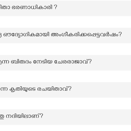
നിതാ ഭരണാധികാരി ?
ുദ്ര ഔദ്യോഗികമായി അംഗീകരിക്കപ്പെട്ടവർഷം?
ന്ന ബിരുദം നേടിയ ചേരരാജാവ്?
’ എന്ന കൃതിയുടെ രചയിതാവ്?
തു നദിയിലാണ്?