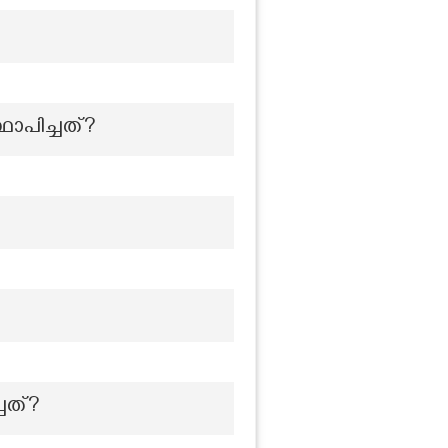
ഥാപിച്ചത്?
ചത്?