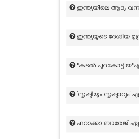
ഇന്ത്യയിലെ ആദ്യ വ
ഇന്ത്യയുടെ ദേശിയ മ
"കടൽ പുറകോട്ടിയ"എ
‘സൃഷ്ടിയും സൃഷ്ടാവും
ഫറാക്കാ ബാരേജ് ഏ