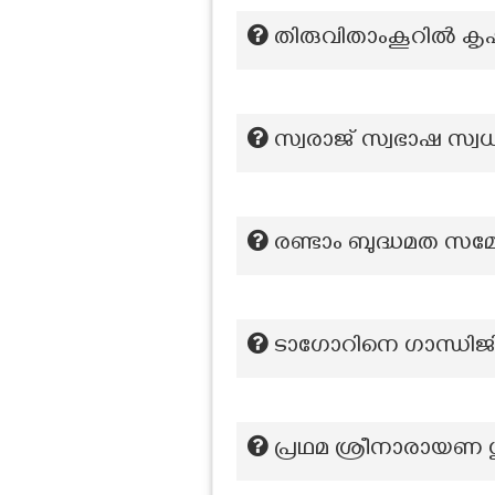
തിരുവിതാംകൂറിൽ കൃ
സ്വരാജ് സ്വഭാഷ സ്വധ
രണ്ടാം ബുദ്ധമത സമ്മ
ടാഗോറിനെ ഗാന്ധിജ
പ്രഥമ ശ്രീനാരായണ 