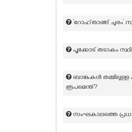
‘റോഹ്താങ്ങ് ചുരം’ സ
പൂക്കോട് തടാകം സ്ഥിത
ബാങ്കുകൾ തമ്മിലുള്
രൂപമെന്ത്?
സംഘകാലത്തെ പ്രധ