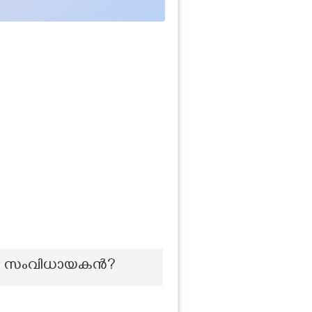
കളുടെ സംവിധായകൻ?