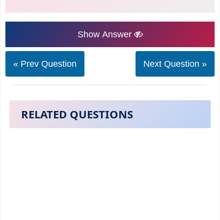
Show Answer
« Prev Question
Next Question »
RELATED QUESTIONS