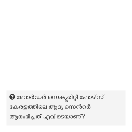
ബോർഡർ സെക്യൂരിറ്റി ഫോഴ്സ്
കേരളത്തിലെ ആദ്യ സെൻറർ
ആരംഭിച്ചത് എവിടെയാണ്?