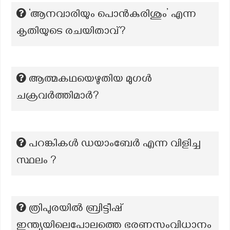
‘ആനവാരിയും പൊൻകുരിശും’ എന്ന
കൃതിയുടെ രചയിതാവ്?
ആത്മകഥയെഴുതിയ മുഗൾ
ചക്രവർത്തിമാർ?
പറങ്കികൾ ഡയാംബേർ എന്ന വിളിച്ച
സ്ഥലം ?
ത്രിപുരയിൽ ബ്രിട്ടീഷ്
ഇന്ത്യയിലെപോലത്തെ ഭരണസംവിധാനം