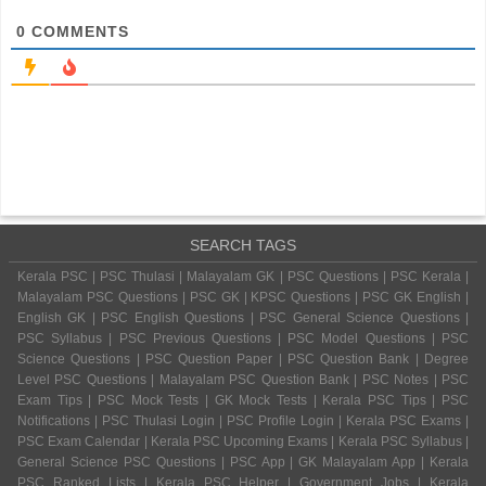
0
COMMENTS
SEARCH TAGS
Kerala PSC | PSC Thulasi | Malayalam GK | PSC Questions | PSC Kerala |
Malayalam PSC Questions | PSC GK | KPSC Questions | PSC GK English |
English GK | PSC English Questions | PSC General Science Questions |
PSC Syllabus | PSC Previous Questions | PSC Model Questions | PSC
Science Questions | PSC Question Paper | PSC Question Bank | Degree
Level PSC Questions | Malayalam PSC Question Bank | PSC Notes | PSC
Exam Tips | PSC Mock Tests | GK Mock Tests | Kerala PSC Tips | PSC
Notifications | PSC Thulasi Login | PSC Profile Login | Kerala PSC Exams |
PSC Exam Calendar | Kerala PSC Upcoming Exams | Kerala PSC Syllabus |
General Science PSC Questions | PSC App | GK Malayalam App | Kerala
PSC Ranked Lists | Kerala PSC Helper | Government Jobs | Kerala