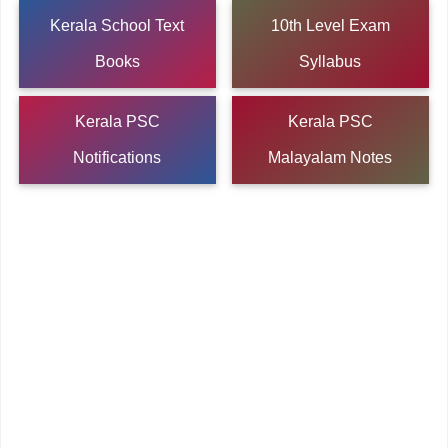
Kerala School Text
10th Level Exam
Books
Syllabus
Kerala PSC
Kerala PSC
Notifications
Malayalam Notes