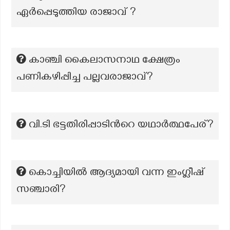
ഏർപ്പെടുത്തിയ രാജാവ് ?
കാഞ്ചി കൈലാസനാഥ ക്ഷേത്രം
പണികഴിപ്പിച്ച പല്ലവരാജാവ്?
വി.ടി ഭട്ടതിരിപ്പാടിന്‍റെ യഥാര്‍ത്ഥപേര്?
കൊച്ചിയിൽ ആദ്യമായി വന്ന ഇംഗ്ലീഷ്
സഞ്ചാരി?