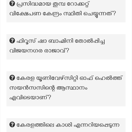
പ്രസിദ്ധമായ തുമ്പ റോക്കറ്റ്
വിക്ഷേപണ കേന്ദ്രം സ്ഥിതി ചെയ്യുന്നത്?
ഫിറൂസ് ഷാ ബാഹ്മിനി തോൽപ്പിച്ച
വിജയനഗര രാജാവ്?
കേരള യൂണിവേഴ്സിറ്റി ഓഫ് ഹെൽത്ത്
സയൻസസിന്റെ ആസ്ഥാനം
എവിടെയാണ്?
കേരളത്തിലെ കാശി എന്നറിയപ്പെടുന്ന