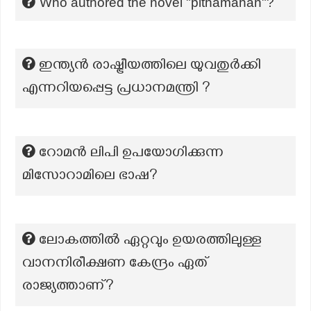
Who authored the novel "pithamahan"?
ഇന്ത്യൻ രാഷ്ട്രീയത്തിലെ യുവതുർക്കി
എന്നറിയപ്പെട്ട പ്രധാനമന്ത്രി ?
റോമൻ ലിപി ഉപയോഗിക്കുന്ന
മിസോറാമിലെ ഭാഷ?
ലോകത്തിൽ ഏറ്റവും ഉയരത്തിലുള്ള
വാനനിരീക്ഷണ കേന്ദ്രം ഏത്
രാജ്യത്താണ്?