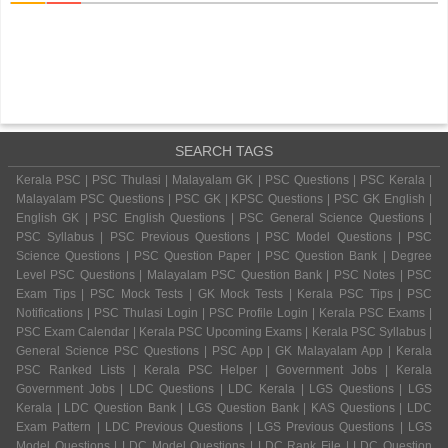
SEARCH TAGS
Kerala PSC | PSC Thulasi | Malayalam GK | PSC Questions | PSC Kerala |
Malayalam PSC Questions | PSC GK | KPSC Questions | PSC GK English |
English GK | PSC English Questions | PSC General Science Questions |
PSC Syllabus | PSC Previous Questions | PSC Model Questions | PSC
Science Questions | PSC Question Paper | PSC Question Bank | Degree
Level PSC Questions | Malayalam PSC Question Bank | PSC Notes | PSC
Exam Tips | PSC Mock Tests | GK Mock Tests | Kerala PSC Tips | PSC
Notifications | PSC Thulasi Login | PSC Profile Login | Kerala PSC Exams |
PSC Exam Calendar | Kerala PSC Upcoming Exams | Kerala PSC Syllabus |
General Science PSC Questions | PSC App | GK Malayalam App | Kerala
PSC Ranked Lists | Kerala PSC Helper | Government Jobs | Kerala
Government Jobs | LDC Questions | LDC Kerala | LGS Questions | LGS
Kerala | LDC Question Bank | LGS Question Bank | KAS Questions | LDC
Exam Pattern | LDC Previous Questions | LGS Previous Questions | LGS
Model Questions | LDC Model Questions | LDC Rank File | LDC Question