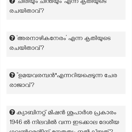
‘ചിരിയും ചിന്തയും’ എന്ന കൃതിയുടെ
രചയിതാവ്?
‘അരനാഴികനേരം’ എന്ന കൃതിയുടെ
രചയിതാവ്?
“ഉമയവരമ്പൻ"എന്നറിയപ്പെടുന്ന ചേര
രാജാവ്?
ക്യാബിനറ്റ് മിഷൻ ശുപാർശ പ്രകാരം
1946 ൽ നിലവിൽ വന്ന ഇടക്കാല ദേശീയ