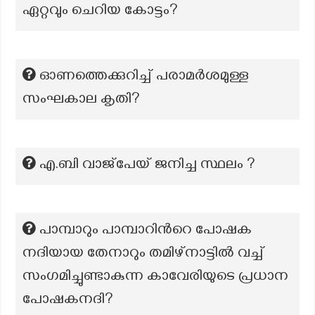
ഏറ്റവും ചെറിയ കോട്ടം?
ഓണത്തെക്കുറിച്ച് പരാമർശമുള്ള
സംഘകാല കൃതി?
എ.ബി വാജ്‌പേയ് ജനിച്ച സ്ഥലം ?
പാമ്പാറും പാമ്പാറിന്‍റെ പോഷക
നദിയായ തേനാറും തമിഴ്നാട്ടില്‍ വച്ച്
സംഗമിച്ചുണ്ടാകുന്ന കാവേരിയുടെ പ്രധാന
പോഷകനദി?