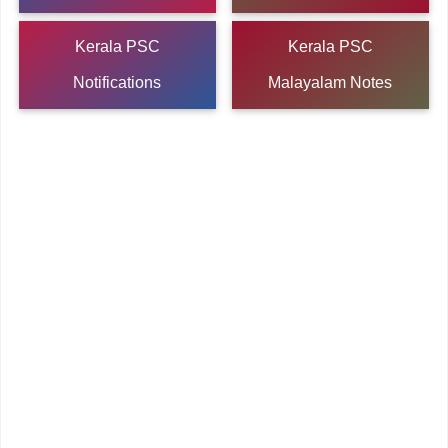
Kerala PSC
Kerala PSC
Notifications
Malayalam Notes