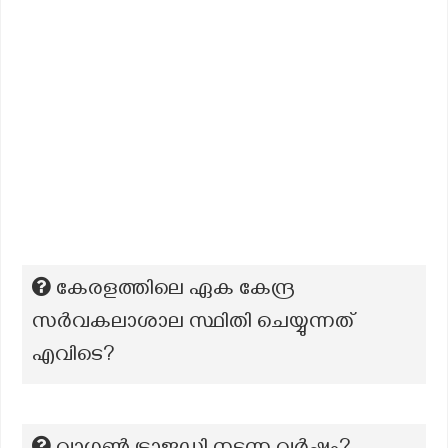
കേരളത്തിലെ ഏക കേന്ദ്ര
സർവകലാശാല സ്ഥിതി ചെയ്യുന്നത്
എവിടെ?