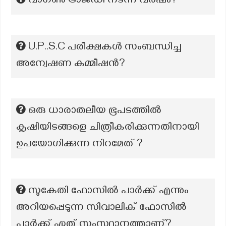
വാഗൺ ട്രാജഡി നടന്ന വർഷം?
U.P..S.C പരീക്ഷകൾ സംബന്ധിച്ച
അന്വേഷണ കമ്മീഷന്‍?
ഒരു ധാരാതലീയ ഭൂപടത്തിൽ
കൃഷിയിടങ്ങളെ ചിത്രീകരിക്കുന്നതിനായി
ഉപയോഗിക്കുന്ന നിറമേത് ?
സുകേതി ഫോസിൽ പാർക്ക് എന്നും
അറിയപ്പെടുന്ന സിവാലിക് ഫോസിൽ
പാർക്ക് ഏത് സംസ്ഥാനത്താണ്?