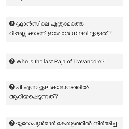
ഫ്രാൻസിലെ എത്രാമത്തെ
റിപ്പബ്ലിക്കാണ് ഇപ്പോൾ നിലവിലുള്ളത്?
Who is the last Raja of Travancore?
പി എന്ന തൂലികാമാനത്തില്‍
ആറിയപ്പെടുന്നത്?
യൂറോപ്യൻമാർ കേരളത്തിൽ നിർമ്മിച്ച