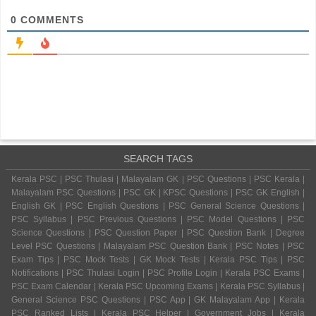
0
COMMENTS
SEARCH TAGS
Kerala PSC | PSC Thulasi | Malayalam GK | PSC Questions | PSC Kerala |
Malayalam PSC Questions | PSC GK | KPSC Questions | PSC GK English |
English GK | PSC English Questions | PSC General Science Questions |
PSC Syllabus | PSC Previous Questions | PSC Model Questions | PSC
Science Questions | PSC Question Paper | PSC Question Bank | Degree
Level PSC Questions | Malayalam PSC Question Bank | PSC Notes | PSC
Exam Tips | PSC Mock Tests | GK Mock Tests | Kerala PSC Tips | PSC
Notifications | PSC Thulasi Login | PSC Profile Login | Kerala PSC Exams |
PSC Exam Calendar | Kerala PSC Upcoming Exams | Kerala PSC Syllabus |
General Science PSC Questions | PSC App | GK Malayalam App | Kerala
PSC Ranked Lists | Kerala PSC Helper | Government Jobs | Kerala