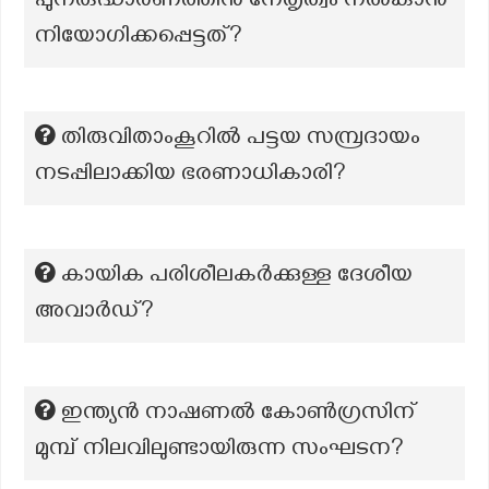
പുനരുദ്ധാരണത്തിനു നേതൃത്വം നൽകാൻ
നിയോഗിക്കപ്പെട്ടത്?
തിരുവിതാംകൂറിൽ പട്ടയ സമ്പ്രദായം
നടപ്പിലാക്കിയ ഭരണാധികാരി?
കായിക പരിശീലകർക്കുള്ള ദേശീയ
അവാർഡ്?
ഇന്ത്യൻ നാഷണൽ കോൺഗ്രസിന്
മുമ്പ് നിലവിലുണ്ടായിരുന്ന സംഘടന?