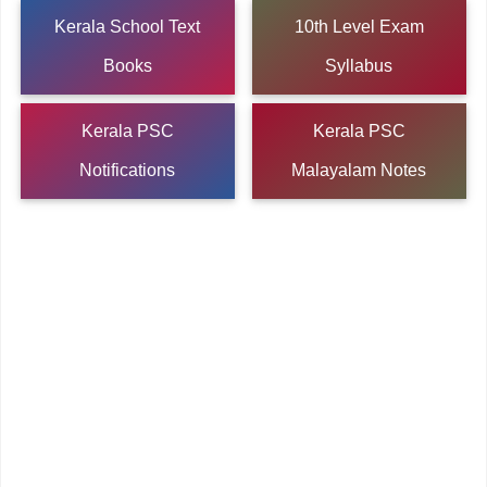
Kerala School Text
10th Level Exam
Books
Syllabus
Kerala PSC
Kerala PSC
Notifications
Malayalam Notes