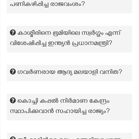
പണികഴിപ്പിച്ച രാജവംശം?
കാശ്മീരിനെ ഭൂമിയിലെ സ്വർഗ്ഗം എന്ന്
വിശേഷിപ്പിച്ച ഇന്ത്യൻ പ്രധാനമന്ത്രി?
ഗവർണരായ ആദ്യ മലയാളി വനിത?
കൊച്ചി കപ്പൽ നിർമാണ കേന്ദ്രം
സ്ഥാപിക്കുവാൻ സഹായിച്ച രാജ്യം?