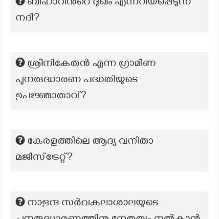
ബീഹാറിന്‍റെ ദുഖം എന്നറിയപ്പെടുന്ന
നദി?
ശ്രീനികേതൻ എന്ന ഗ്രാമീണ
പുനരുദ്ധാരണ പദ്ധതിയുടെ
ഉപജ്ഞാതാവ്?
കേരളത്തിലെ ആദ്യ വനിതാ
മജിസ്‌ട്രേറ്റ്?
നാളന്ദ സർവകലാശാലയുടെ