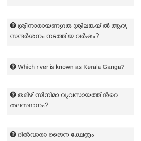
ശ്രീനാരായണഗുരു ശ്രീലങ്കയിൽ ആദ്യ
സന്ദർശനം നടത്തിയ വർഷം?
Which river is known as Kerala Ganga?
തമിഴ് സിനിമാ വ്യവസായത്തിന്‍റെ
തലസ്ഥാനം?
ദിൽവാരാ ജൈന ക്ഷേത്രം