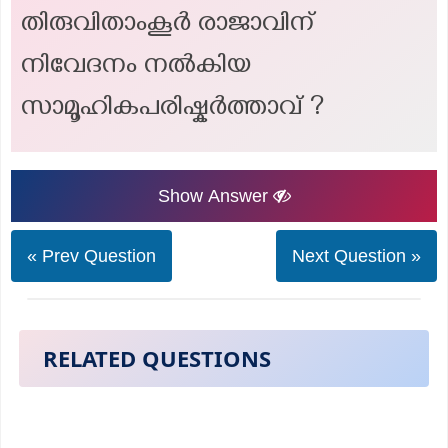
തിരുവിതാംകൂർ രാജാവിന്
നിവേദനം നൽകിയ
സാമൂഹികപരിഷ്കർത്താവ് ?
Show Answer
« Prev Question
Next Question »
RELATED QUESTIONS