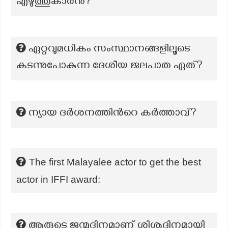
എഴുത്തുകാരന്‍?
ഏറ്റവുമധികം സംസ്ഥാനങ്ങളിലൂടെ
കടന്നുപോകുന്ന ദേശീയ ജലപാത ഏത്?
ന്യായ ദർശനത്തിന്‍റെ കർത്താവ്?
The first Malayalee actor to get the best
actor in IFFI award:
ആരുടെ ജന്മദിനമാണ് ശിശുദിനമായി