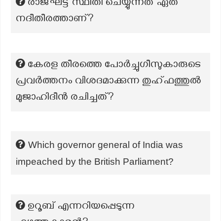
രാജ്ഘട്ട് സ്ഥിതി ചെയ്യുന്നത് ഏത്
നദീതീരത്താണ്?
കേരള തീരത്തെ പോർച്ചുഗീസുകാരുടെ
പ്രവർത്തനം വിശദമാക്കുന്ന തുഹ്ഫത്തുൽ
മുജാഹിദീൻ രചിച്ചത്?
Which governor general of India was
impeached by the British Parliament?
ഉറൂബ് എന്നറിയപ്പെടുന്ന