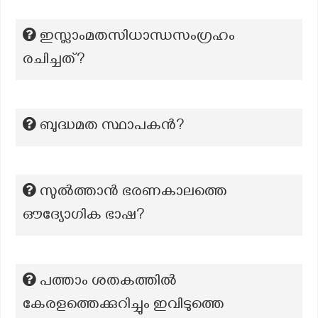
ഇസ്ലാംമതസിധാന്ധസംഗ്രഹം
രചിച്ചത്?
ബുദ്ധമത സ്ഥാപകൻ?
സുൽത്താൻ ഭരണകാലത്തെ
ഔദ്യോഗിക ഭാഷ?
പത്താം ശതകത്തിൽ
കേരളത്തെക്കുറിച്ചും ഇവിടുത്തെ