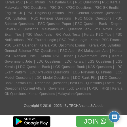
Kerala PSC | PSC Thulasi | Malayalam GK | PSC Questions | PSC Kerala |
Malayalam PSC Questions | PSC GK | KPSC Questions | PSC GK English |
English GK | PSC English Questions | PSC General Science Questions |
PSC Syllabus | PSC Previous Questions | PSC Model Questions | PSC
Science Questions | PSC Question Paper | PSC Question Bank | Degree
Level PSC Questions | Malayalam PSC Question Bank | PSC Notes | PSC
Exam Tips | PSC Mock Tests | GK Mock Tests | Kerala PSC Tips | PSC
Notifications | PSC Thulasi Login | PSC Profile Login | Kerala PSC Exams |
PSC Exam Calendar | Kerala PSC Upcoming Exams | Kerala PSC Syllabus |
General Science PSC Questions | PSC App | GK Malayalam App | Kerala
PSC Ranked Lists | Kerala PSC Helper | Government Jobs | Kerala
Government Jobs | LDC Questions | LDC Kerala | LGS Questions | LGS
Kerala | LDC Question Bank | LGS Question Bank | KAS Questions | LDC
Exam Pattern | LDC Previous Questions | LGS Previous Questions | LGS
Model Questions | LDC Model Questions | LDC Rank File | LDC Question
Bank | Kerala PSC Repeated Questions | Best PSC Questions | Latest PSC
Questions | Current Affairs | Government Job Exams | UPSC | RRB | Kerala
GK Questions | Kerala Questions | Malayalam Questions
Copyright © 2016 - 2023 | By
TECHAntena
&
Adeeb
JOIN