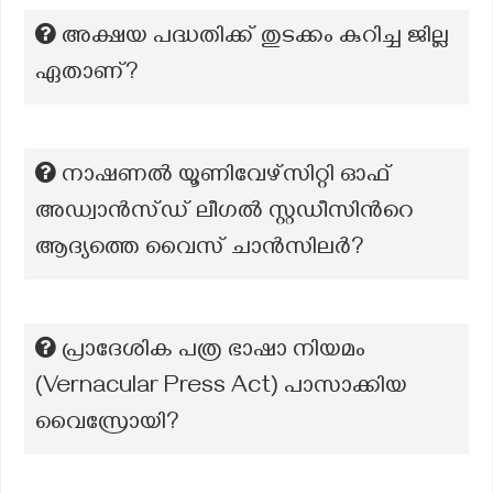
അക്ഷയ പദ്ധതിക്ക് തുടക്കം കുറിച്ച ജില്ല
ഏതാണ്?
നാഷണൽ യൂണിവേഴ്സിറ്റി ഓഫ്
അഡ്വാൻസ്ഡ് ലീഗൽ സ്റ്റഡീസിന്‍റെ
ആദ്യത്തെ വൈസ് ചാൻസിലർ?
പ്രാദേശിക പത്ര ഭാഷാ നിയമം
(Vernacular Press Act) പാസാക്കിയ
വൈസ്രോയി?