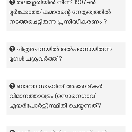
തലശ്ശേരിയിൽ നിന്ന് 1907-ൽ
മൂർക്കോത്ത് കുമാരന്റെ നേതൃത്വത്തിൽ
നടത്തപ്പെട്ടിരുന്ന പ്രസിദ്ധീകരണം ?
ചിത്രരചനയിൽ തൽപരനായിരുന്ന
മുഗൾ ചക്രവർത്തി?
ബാബാ സാഹിബ് അംബേദ്കർ
വിമാനത്താവളം (സൊനെഗാവ്
എയർപോർട്ട്)സ്ഥിതി ചെയ്യുന്നത്?