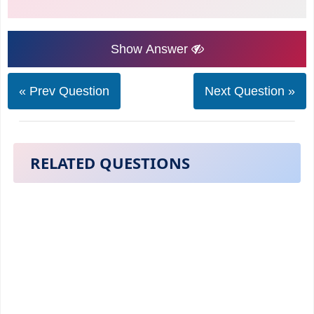
Show Answer
« Prev Question
Next Question »
RELATED QUESTIONS