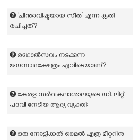
‘ചിന്താവിഷ്ടയായ സീത’ എന്ന കൃതി
രചിച്ചത്?
രഥോൽസവം നടക്കുന്ന
ജഗന്നാഥക്ഷേത്രം എവിടെയാണ്?
കേരള സർവകലാശാലയുടെ ഡി. ലിറ്റ്
പദവി നേടിയ ആദ്യ വ്യക്തി:
ഒരു നോട്ടിക്കൽ മൈൽ എത്ര മീറ്ററിനു