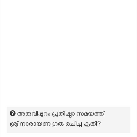
അരുവിപ്പുറം പ്രതിഷ്ഠാ സമയത്ത്
ശ്രീനാരായണ ഗുരു രചിച്ച കൃതി?