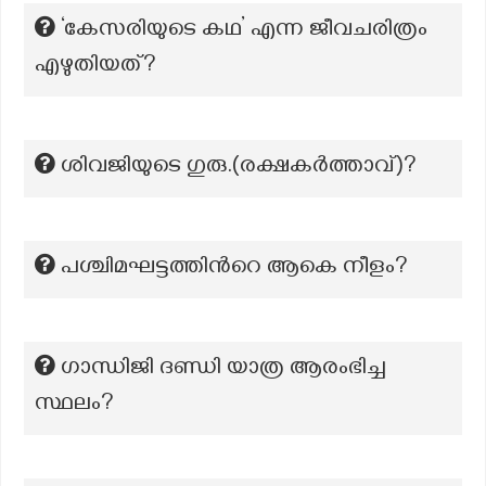
‘കേസരിയുടെ കഥ’ എന്ന ജീവചരിത്രം
എഴുതിയത്?
ശിവജിയുടെ ഗുരു.(രക്ഷകർത്താവ്)?
പശ്ചിമഘട്ടത്തിന്‍റെ ആകെ നീളം?
ഗാന്ധിജി ദണ്ഡി യാത്ര ആരംഭിച്ച
സ്ഥലം?