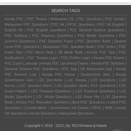
SEARCH TAGS
Kerala PSC | PSC Thulasi | Malayalam GK | PSC Questions | PSC Kerala |
Malayalam PSC Questions | PSC GK | KPSC Questions | PSC GK English |
English GK | PSC English Questions | PSC General Science Questions |
PSC Syllabus | PSC Previous Questions | PSC Model Questions | PSC
Science Questions | PSC Question Paper | PSC Question Bank | Degree
Level PSC Questions | Malayalam PSC Question Bank | PSC Notes | PSC
Exam Tips | PSC Mock Tests | GK Mock Tests | Kerala PSC Tips | PSC
Notifications | PSC Thulasi Login | PSC Profile Login | Kerala PSC Exams |
PSC Exam Calendar | Kerala PSC Upcoming Exams | Kerala PSC Syllabus |
General Science PSC Questions | PSC App | GK Malayalam App | Kerala
PSC Ranked Lists | Kerala PSC Helper | Government Jobs | Kerala
Government Jobs | LDC Questions | LDC Kerala | LGS Questions | LGS
Kerala | LDC Question Bank | LGS Question Bank | KAS Questions | LDC
Exam Pattern | LDC Previous Questions | LGS Previous Questions | LGS
Model Questions | LDC Model Questions | LDC Rank File | LDC Question
Bank | Kerala PSC Repeated Questions | Best PSC Questions | Latest PSC
Questions | Current Affairs | Government Job Exams | UPSC | RRB | Kerala
GK Questions | Kerala Questions | Malayalam Questions
Copyright © 2016 - 2023 | By
TECHAntena
&
Adeeb