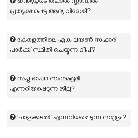
ഇന്ത്യയുടെ തപാൽ സ്റ്റാമ്പിൽ
പ്രത്യക്ഷപ്പെട്ട ആദ്യ വിദേശി?
കേരളത്തിലെ എക ലയൺ സഫാരി
പാർക്ക് സ്ഥിതി ചെയ്യുന്ന ദ്വീപ്?
സപ്ത ഭാഷാ സംഗമഭൂമി
എന്നറിയപ്പെടുന്ന ജില്ല?
'ചാളക്കടൽ' എന്നറിയപ്പെടുന്ന സമുദ്രം?