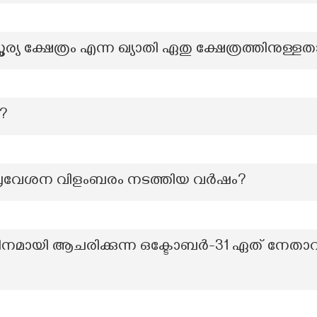
യ ക്ഷേത്രം എന്ന ഖ്യാതി ഏതു ക്ഷേത്രത്തിനുള്ള
്?
രപ്രവേശന വിളംബരം നടത്തിയ വർഷം?
മായി ആചരിക്കുന്ന ഒക്ടോബർ-31 ഏത് നേതാവ് വ