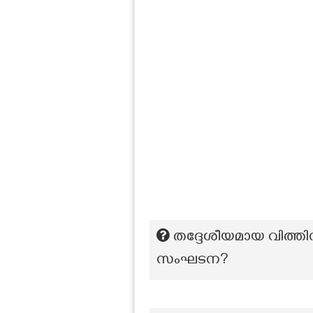
തദ്ദേശീയമായ വിത്തി
സംഘടന?