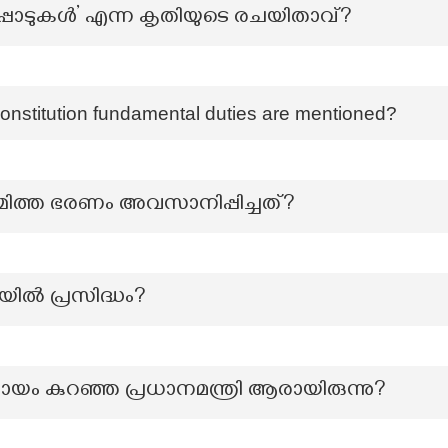
ാടുകൾ’ എന്ന കൃതിയുടെ രചയിതാവ്?
 Constitution fundamental duties are mentioned?
മിത്ത ഭരണം അവസാനിപ്പിച്ചത്?
ൽ പ്രസിദ്ധം?
്രായം കുറഞ്ഞ പ്രധാനമന്ത്രി ആരായിരുന്നു?