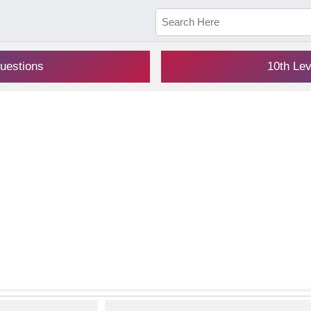
uestions
10th Le