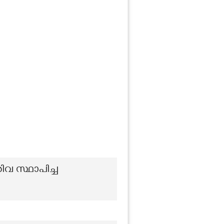
ിവ സ്ഥാപിച്ച