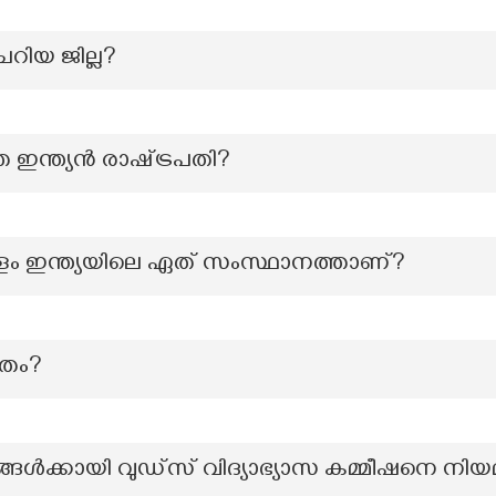
െറിയ ജില്ല?
ഞ ഇന്ത്യൻ രാഷ്‌ട്രപതി?
ം ഇന്ത്യയിലെ ഏത് സംസ്ഥാനത്താണ്?
മതം?
ാരങ്ങൾക്കായി വുഡ്സ് വിദ്യാഭ്യാസ കമ്മീഷനെ ന