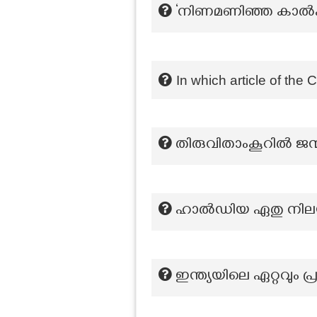
‘നിണമണിഞ്ഞ കാൽപ്പ
In which article of the
തിരുവിതാംകൂറിൽ ജന്
ഹാൽഡിയ ഏതു നിലയി
ഇന്ത്യയിലെ ഏറ്റവും പ