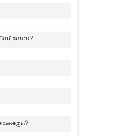
പോലീസ് സേന?
വക്ഷേത്രം?