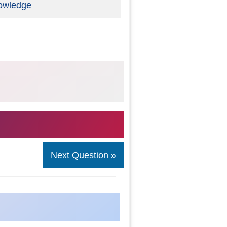
owledge
Next Question »