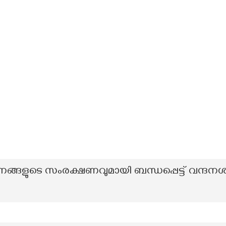
നങ്ങളുടെ സംരക്ഷണവുമായി ബന്ധപ്പെട്ട് വന്ദനശ