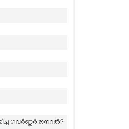
ിയമിച്ച ഗവർണ്ണർ ജനറൽ?