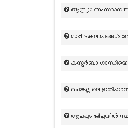
ആന്ധ്രാ സംസ്ഥാനത്ത
മാപ്പിളകലാപങ്ങള്‍ അട
കസ്തൂർബാ ഗാന്ധിയെ 
ചെങ്കല്ലിലെ ഇതിഹാസ
ആലപ്പുഴ ജില്ലയിൽ സ്