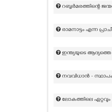
റബ്ബർമരത്തിന്റെ ജന്
രാമനാട്ടം എന്ന പ്രാച
ഇന്ത്യയുടെ ആദ്യത്
നവവിധാൻ - സ്ഥാപക
ലോകത്തിലെ ഏറ്റവും