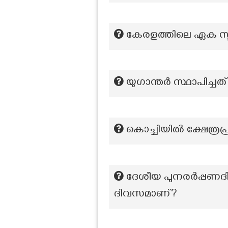
കേരളത്തിലെ ഏക സൂര്
യുഗാന്തർ സ്ഥാപിച്ചത
കൊച്ചിയിൽ ക്ഷേത്
ദേശീയ പുനരർപ്പണദിന
ദിവസമാണ്?