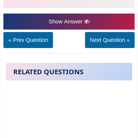
Show Answer
« Prev Question
Next Question »
RELATED QUESTIONS