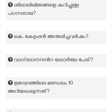
ശിലാലിഖിതങ്ങളെ കുറിച്ചുള്ള
പഠനശാഖ?
കെ. കേളപ്പൻ അന്തരിച്ചവർഷം?
വാഗ്ഭടാനന്ദന്‍റ യഥാർത്ഥ പേര്?
ഋഗ്വേദത്തിലെ മണ്ഡലം 10
അറിയപ്പെടുന്നത്?