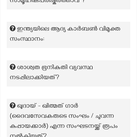
സാമൂഹികപരിഷ്കർത്താവ് ?
ഇന്ത്യയിലെ ആദ്യ കാർബൺ വിമുക്ത
സംസ്ഥാനം:
ശാശ്വത ഭൂനികുതി വ്യവസ്ഥ
നടപ്പിലാക്കിയത്?
ഖുദായ് - ഖിത്മത് ഗാർ
(ദൈവസേവകരുടെ സംഘം / ചുവന്ന
കുപ്പായക്കാർ) എന്ന സംഘടനയ്ക്ക് രൂപം