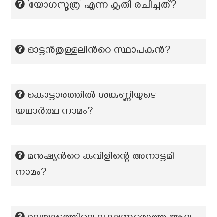
‘യോഗസൂത്ര’ എന്ന കൃതി രചിച്ചത്?
ഓട്ടൻതുള്ളലിന്‍റെ സ്ഥാപകൻ?
കൊട്ടാരത്തിൽ ശങ്കുണ്ണിയുടെ
യഥാർത്ഥ നാമം?
മനുഷ്യൻറെ കവിളിന്റെ അനാട്ടമി
നാമം?