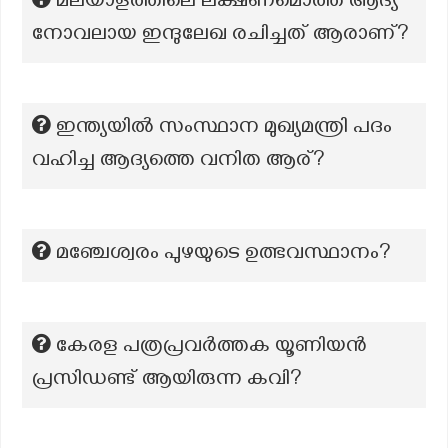
മലയാളത്തിലെ ലക്ഷണമൊത്ത ആദ്യ
നോവലായ ഇന്ദുലേഖ രചിച്ചത് ആരാണ്?
ഇന്ത്യയിൽ സംസ്ഥാന മുഖ്യമന്ത്രി പദം
വഹിച്ച ആദ്യത്തെ വനിത ആര്?
മഞ്ചേശ്വരം പുഴയുടെ ഉത്ഭവസ്ഥാനം?
കേരള പത്രപ്രവർത്തക യൂണിയൻ
പ്രസിഡണ്ട് ആയിരുന്ന കവി?