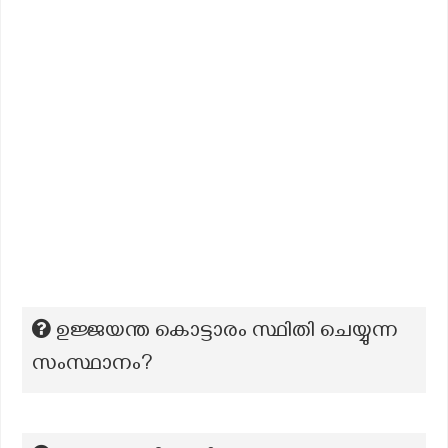
ഉജ്ജയന്ത കൊട്ടാരം സ്ഥിതി ചെയ്യുന്ന
സംസ്ഥാനം?