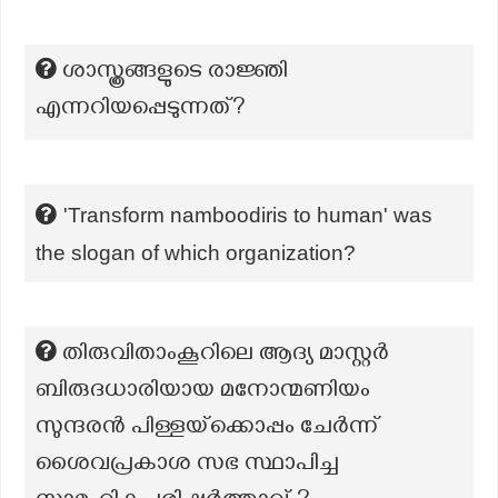
ശാസ്ത്രങ്ങളുടെ രാജ്ഞി
എന്നറിയപ്പെടുന്നത്?
'Transform namboodiris to human' was
the slogan of which organization?
തിരുവിതാംകൂറിലെ ആദ്യ മാസ്റ്റർ
ബിരുദധാരിയായ മനോന്മണിയം
സുന്ദരൻ പിള്ളയ്‌ക്കൊപ്പം ചേർന്ന്
ശൈവപ്രകാശ സഭ സ്ഥാപിച്ച