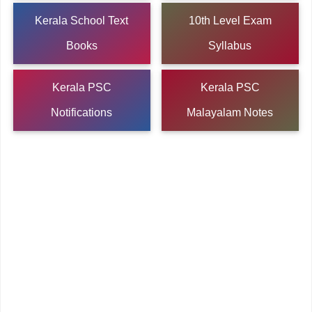
Kerala School Text
10th Level Exam
Books
Syllabus
Kerala PSC
Kerala PSC
Notifications
Malayalam Notes