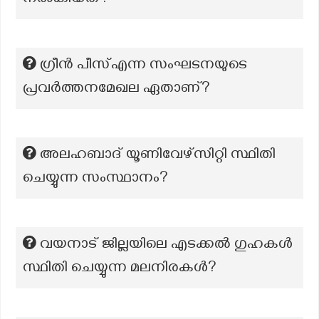
നൽകിയത്?
ഗ്രീൻ പീസ്എന്ന സംഘടനയുടെ
പ്രവർത്തനമേഖല ഏതാണ്?
അലഹബാദ് യൂണിവേഴ്സിറ്റി സ്ഥിതി
ചെയ്യുന്ന സംസ്ഥാനം?
വയനാട് ജില്ലയിലെ എടക്കൽ ഗുഹകൾ
സ്ഥിതി ചെയ്യുന്ന മലനിരകൾ?