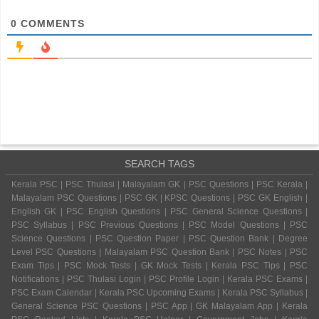
0
COMMENTS
SEARCH TAGS
Kerala PSC | PSC Thulasi | Malayalam GK | PSC Questions | PSC Kerala |
Malayalam PSC Questions | PSC GK | KPSC Questions | PSC GK English |
English GK | PSC English Questions | PSC General Science Questions |
PSC Syllabus | PSC Previous Questions | PSC Model Questions | PSC
Science Questions | PSC Question Paper | PSC Question Bank | Degree
Level PSC Questions | Malayalam PSC Question Bank | PSC Notes | PSC
Exam Tips | PSC Mock Tests | GK Mock Tests | Kerala PSC Tips | PSC
Notifications | PSC Thulasi Login | PSC Profile Login | Kerala PSC Exams |
PSC Exam Calendar | Kerala PSC Upcoming Exams | Kerala PSC Syllabus |
General Science PSC Questions | PSC App | GK Malayalam App | Kerala