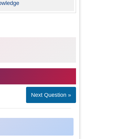
owledge
Next Question »