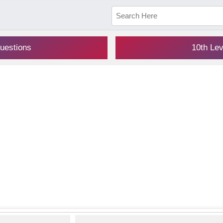
uestions
10th Le