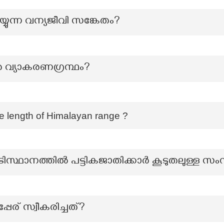
യുന്ന വന്യജീവി സങ്കേതം?
െ വ്യാകരണഗ്രന്ഥം?
e length of Himalayan range ?
ിസ്ഥാനത്തിൽ പട്ടികജാതിക്കാർ കൂടുതലുള്ള സം
േര് സ്വീകരിച്ചത്?