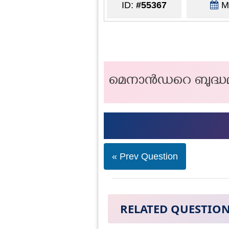
ID:
#55367
Ma
മെനാൻഡറെ ബുദ്ധമത
« Prev Question
RELATED QUESTIO