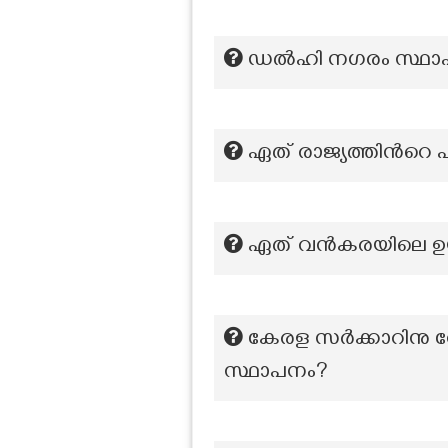
ഡൽഹി നഗരം സ്ഥാപി
ഏത് രാജ്യത്തിൻറെ
ഏത് വൻകരയിലെ ഉ
കേരള സർക്കാറിനു വേണ
സ്ഥാപനം?