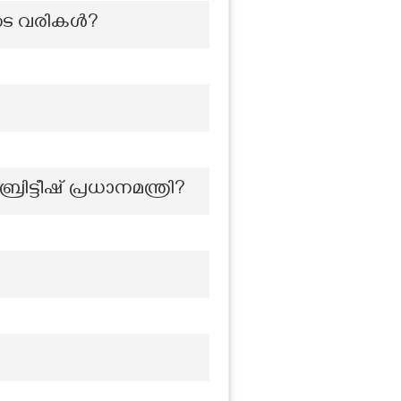
രുടെ വരികൾ?
ട്ടീഷ് പ്രധാനമന്ത്രി?