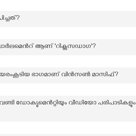
ച്ചത്?
 പാർലമെൻറ് ആണ് 'റിക്സസഡാഗ'?
യരംകൂടിയ ഭാഗമാണ് വിൻസൺ മാസിഫ്?
്ടി ഡോക്യുമെന്‍റ്റിയും വീഡിയോ പരിപാടികളും നി