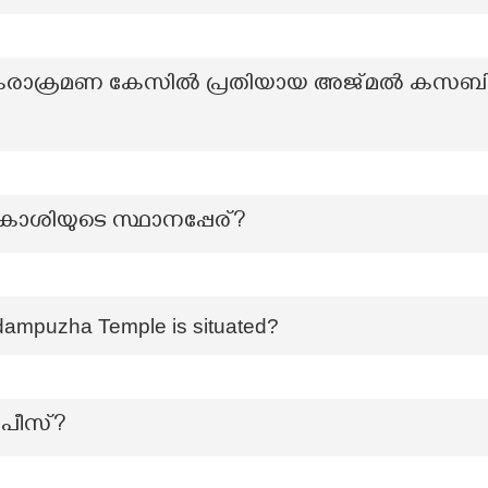
കരാക്രമണ കേസിൽ പ്രതിയായ അജ്മൽ കസബിനെ 
വകാശിയുടെ സ്ഥാനപ്പേര്?
Kadampuzha Temple is situated?
ർപീസ്?