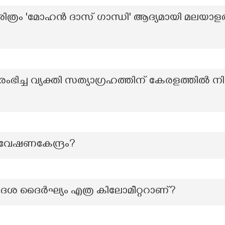
രിത്രം 'മോഹൻ ദാസ് ഗാന്ധി' ആദ്യമായി മലയാള
ഭിച്ച വ്യക്തി സത്യാഗ്രഹത്തിന് കേരളത്തിൽ നിന്ന
ഗവേഷണകേന്ദ്രം?
േശ ദൈര്‍ഘ്യം എത്ര കിലോമീറ്ററാണ്?