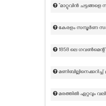
“മാറ്റുവിൻ ചട്ടങ്ങള
കേരളം സമ്പൂർണ സാക്
1858 ലെ ഗവൺമെന്റ് ഓഫ
മണിബില്ലിനെക്കുറിച്ച് 
മരത്തിൽ ഏറ്റവും വലിയ