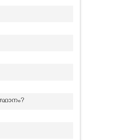
സ്ഥാനം?