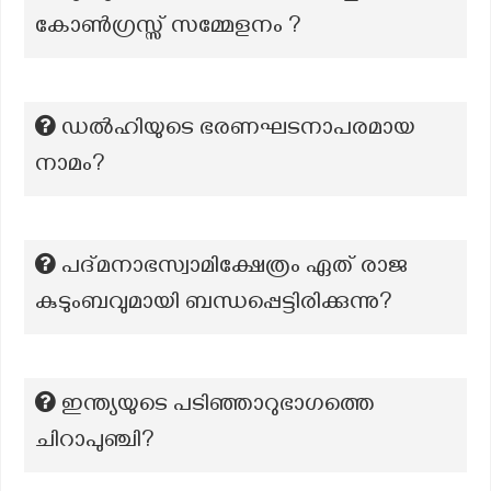
കോൺഗ്രസ്സ് സമ്മേളനം ?
ഡൽഹിയുടെ ഭരണഘടനാപരമായ
നാമം?
പദ്മനാഭസ്വാമിക്ഷേത്രം ഏത് രാജ
കുടുംബവുമായി ബന്ധപ്പെട്ടിരിക്കുന്നു?
ഇന്ത്യയുടെ പടിഞ്ഞാറുഭാഗത്തെ
ചിറാപുഞ്ചി?