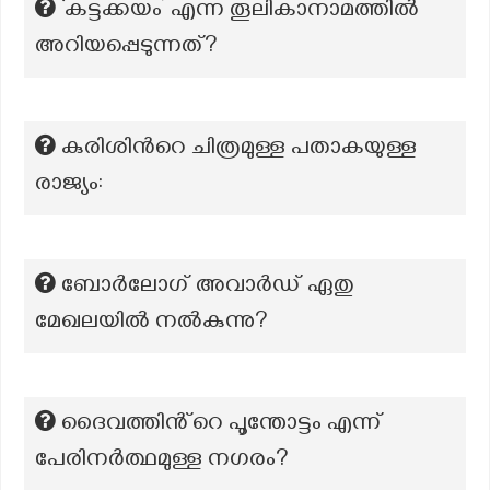
‘കട്ടക്കയം’ എന്ന തൂലികാനാമത്തില്‍
അറിയപ്പെടുന്നത്?
കുരിശിൻറെ ചിത്രമുള്ള പതാകയുള്ള
രാജ്യം:
ബോർലോഗ് അവാർഡ് ഏതു
മേഖലയിൽ നൽകുന്നു?
ദൈവത്തിൻ്റെ പൂന്തോട്ടം എന്ന്
പേരിനർത്ഥമുള്ള നഗരം?