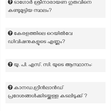
ടാഗോർ ശ്രീനാരായണ ഗുരുവിനെ
കണ്ടുമുട്ടിയ സ്ഥലം?
കേരളത്തിലെ റെയിൽവേ
ഡിവിഷനുകളുടെ എണ്ണം?
യു. പി. എസ്. സി. യുടെ ആസ്ഥാനം:
കാനഡ,ഗ്രീൻലാൻഡ്
പ്രദേശങ്ങൾക്കിടയ്ക്കുള്ള കടലിടുക്ക് ?