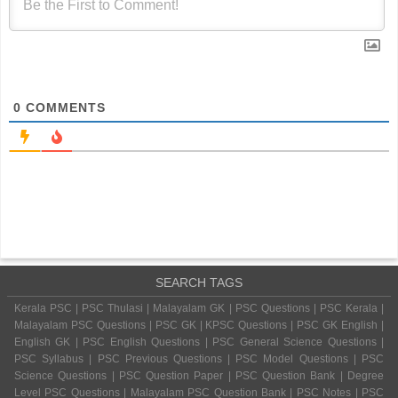
0
COMMENTS
SEARCH TAGS
Kerala PSC | PSC Thulasi | Malayalam GK | PSC Questions | PSC Kerala |
Malayalam PSC Questions | PSC GK | KPSC Questions | PSC GK English |
English GK | PSC English Questions | PSC General Science Questions |
PSC Syllabus | PSC Previous Questions | PSC Model Questions | PSC
Science Questions | PSC Question Paper | PSC Question Bank | Degree
Level PSC Questions | Malayalam PSC Question Bank | PSC Notes | PSC