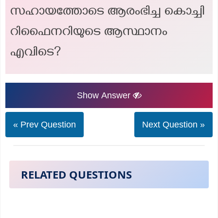
സഹായത്തോടെ ആരംഭിച്ച കൊച്ചി
റിഫൈനറിയുടെ ആസ്ഥാനം
എവിടെ?
Show Answer
« Prev Question
Next Question »
RELATED QUESTIONS