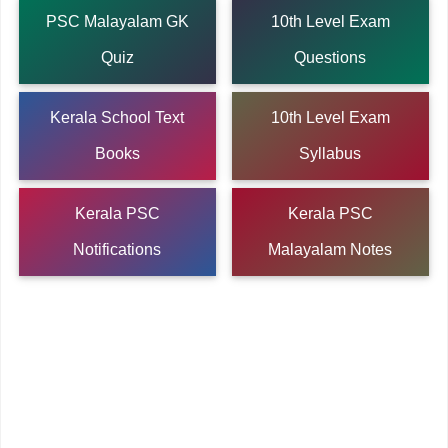
PSC Malayalam GK
10th Level Exam
Quiz
Questions
Kerala School Text
10th Level Exam
Books
Syllabus
Kerala PSC
Kerala PSC
Notifications
Malayalam Notes