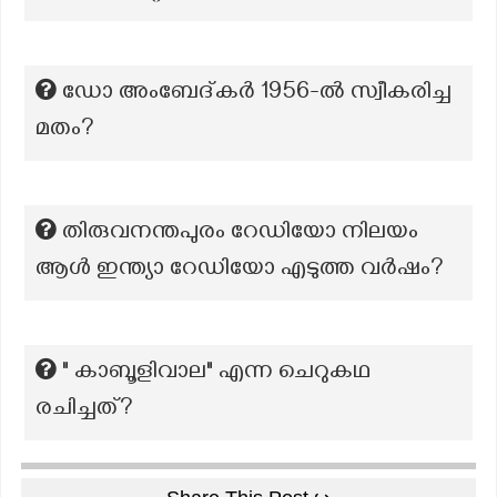
ഡോ അംബേദ്കർ 1956-ൽ സ്വീകരിച്ച
മതം?
തിരുവനന്തപുരം റേഡിയോ നിലയം
ആൾ ഇന്ത്യാ റേഡിയോ എടുത്ത വർഷം?
" കാബൂളിവാല" എന്ന ചെറുകഥ
രചിച്ചത്?