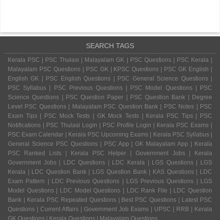
SEARCH TAGS
Kerala PSC | PSC Thulasi | Malayalam GK | PSC Questions | PSC Kerala |
Malayalam PSC Questions | PSC GK | KPSC Questions | PSC GK English |
English GK | PSC English Questions | PSC General Science Questions |
PSC Syllabus | PSC Previous Questions | PSC Model Questions | PSC
Science Questions | PSC Question Paper | PSC Question Bank | Degree
Level PSC Questions | Malayalam PSC Question Bank | PSC Notes | PSC
Exam Tips | PSC Mock Tests | GK Mock Tests | Kerala PSC Tips | PSC
Notifications | PSC Thulasi Login | PSC Profile Login | Kerala PSC Exams |
PSC Exam Calendar | Kerala PSC Upcoming Exams | Kerala PSC Syllabus |
General Science PSC Questions | PSC App | GK Malayalam App | Kerala
PSC Ranked Lists | Kerala PSC Helper | Government Jobs | Kerala
Government Jobs | LDC Questions | LDC Kerala | LGS Questions | LGS
Kerala | LDC Question Bank | LGS Question Bank | KAS Questions | LDC
Exam Pattern | LDC Previous Questions | LGS Previous Questions | LGS
Model Questions | LDC Model Questions | LDC Rank File | LDC Question
Bank | Kerala PSC Repeated Questions | Best PSC Questions | Latest PSC
Questions | Current Affairs | Government Job Exams | UPSC | RRB | Kerala
GK Questions | Kerala Questions | Malayalam Questions