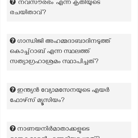
‘നവസൗരഭം’ എന്ന കൃതിയുടെ
രചയിതാവ്?
ഗാന്ധിജി അഹമ്മദാബാദിനടുത്ത്
കൊച്ച്റാബ് എന്ന സ്ഥലത്ത്
സത്യാഗ്രഹാശ്രമം സ്ഥാപിച്ചത്?
ഇന്ത്യൻ വ്യോമസേനയുടെ എയർ
ഫോഴ്സ് മ്യൂസിയം?
നാണയനിർമാതാക്കളുടെ