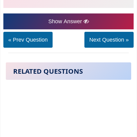
Show Answer
« Prev Question
Next Question »
RELATED QUESTIONS