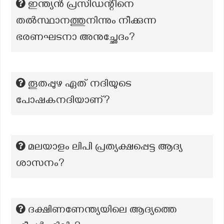
ഇന്ത്യൻ പ്രസിഡന്റിനെ
തൽസ്ഥാനത്തുനിന്നും നീക്കുന്ന
ഭരണഘടനാ അനുച്ഛേദം?
തൂതപ്പുഴ ഏത് നദിയുടെ
പോഷകനദിയാണ്?
മലയാളം ലിപി പ്രത്യക്ഷപ്പെട്ട ആദ്യ
ശാസനം?
ദക്ഷിണണേന്ത്യയിലെ ആദ്യത്തെ