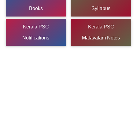
Books
Syllabus
Kerala PSC
Kerala PSC
Notifications
Malayalam Notes