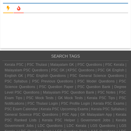
SEARCH TAGS
Kerala PSC | PSC Thulasi | Malayalam GK | PSC Questions | PSC Kerala |
Malayalam PSC Questions | PSC GK | KPSC Questions | PSC GK English |
English GK | PSC English Questions | PSC General Science Questions |
PSC Syllabus | PSC Previous Questions | PSC Model Questions | PSC
Science Questions | PSC Question Paper | PSC Question Bank | Degree
Level PSC Questions | Malayalam PSC Question Bank | PSC Notes | PSC
Exam Tips | PSC Mock Tests | GK Mock Tests | Kerala PSC Tips | PSC
Notifications | PSC Thulasi Login | PSC Profile Login | Kerala PSC Exams |
PSC Exam Calendar | Kerala PSC Upcoming Exams | Kerala PSC Syllabus |
General Science PSC Questions | PSC App | GK Malayalam App | Kerala
PSC Ranked Lists | Kerala PSC Helper | Government Jobs | Kerala
Government Jobs | LDC Questions | LDC Kerala | LGS Questions | LGS