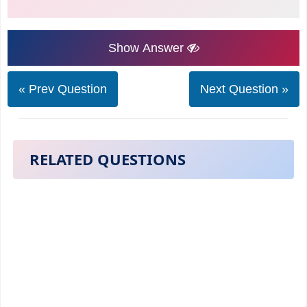
Show Answer
« Prev Question
Next Question »
RELATED QUESTIONS