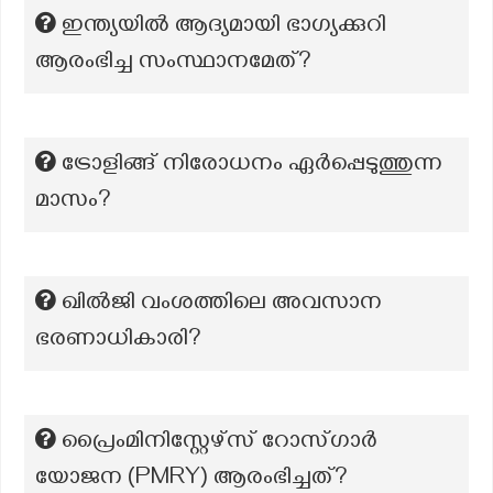
ഇന്ത്യയിൽ ആദ്യമായി ഭാഗ്യക്കുറി
ആരംഭിച്ച സംസ്ഥാനമേത്?
ട്രോളിങ്ങ് നിരോധനം ഏർപ്പെടുത്തുന്ന
മാസം?
ഖിൽജി വംശത്തിലെ അവസാന
ഭരണാധികാരി?
പ്രൈംമിനിസ്റ്റേഴ്സ് റോസ്ഗാര്‍
യോജന (PMRY) ആരംഭിച്ചത്?