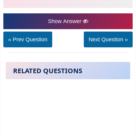
Show Answer
« Prev Question
Next Question »
RELATED QUESTIONS