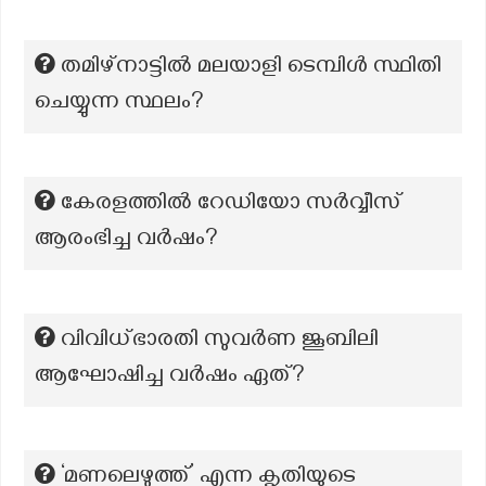
തമിഴ്‌നാട്ടിൽ മലയാളി ടെമ്പിൾ സ്ഥിതി
ചെയ്യുന്ന സ്ഥലം?
കേരളത്തില്‍ റേഡിയോ സര്‍വ്വീസ്
ആരംഭിച്ച വര്‍ഷം?
വിവിധ്ഭാരതി സുവർണ ജൂബിലി
ആഘോഷിച്ച വർഷം ഏത്?
‘മണലെഴുത്ത്’ എന്ന കൃതിയുടെ