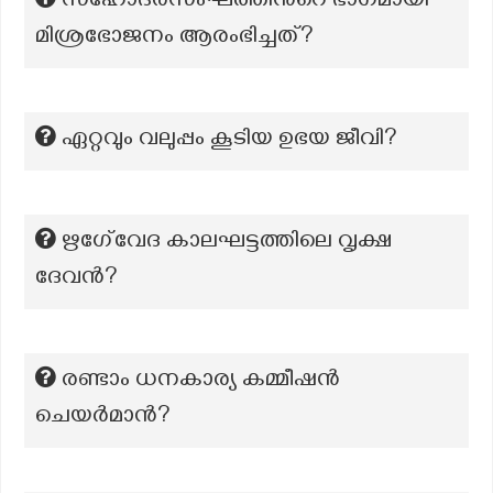
സഹോദരസംഘത്തിന്‍റെ ഭാഗമായി
മിശ്രഭോജനം ആരംഭിച്ചത്?
ഏറ്റവും വലുപ്പം കൂടിയ ഉഭയ ജീവി?
ഋഗേ്വേദ കാലഘട്ടത്തിലെ വൃക്ഷ
ദേവൻ?
രണ്ടാം ധനകാര്യ കമ്മീഷൻ
ചെയർമാൻ?