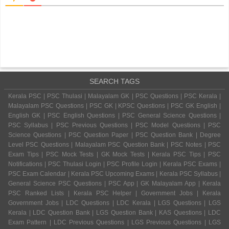
SEARCH TAGS
Kerala PSC | PSC Thulasi | Malayalam GK | PSC Questions | PSC Kerala |
Malayalam PSC Questions | PSC GK | KPSC Questions | PSC GK English |
English GK | PSC English Questions | PSC General Science Questions |
PSC Syllabus | PSC Previous Questions | PSC Model Questions | PSC
Science Questions | PSC Question Paper | PSC Question Bank | Degree
Level PSC Questions | Malayalam PSC Question Bank | PSC Notes | PSC
Exam Tips | PSC Mock Tests | GK Mock Tests | Kerala PSC Tips | PSC
Notifications | PSC Thulasi Login | PSC Profile Login | Kerala PSC Exams |
PSC Exam Calendar | Kerala PSC Upcoming Exams | Kerala PSC Syllabus |
General Science PSC Questions | PSC App | GK Malayalam App | Kerala
PSC Ranked Lists | Kerala PSC Helper | Government Jobs | Kerala
Government Jobs | LDC Questions | LDC Kerala | LGS Questions | LGS
Kerala | LDC Question Bank | LGS Question Bank | KAS Questions | LDC
Exam Pattern | LDC Previous Questions | LGS Previous Questions | LGS