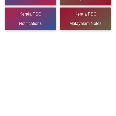
Kerala PSC
Kerala PSC
Notifications
Malayalam Notes