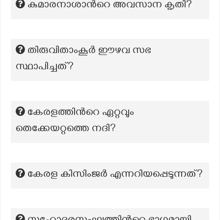
കുമാരനാശാന്‍റെ അവസാന കൃതി?
തിരുവിതാംകൂർ ഈഴവ സഭ
സ്ഥാപിച്ചത്?
കേരളത്തിൻറെ ഏറ്റവും
തെക്കേയറ്റത്തെ നദി?
കേരള കിസിംജർ എന്നറിയപ്പെടുന്നത്?