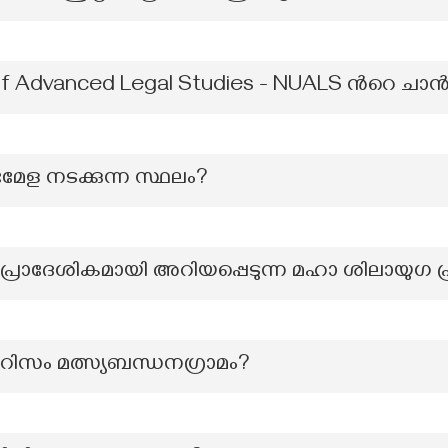
y of Advanced Legal Studies - NUALS ന്‍റെ ച
മേള നടക്കുന്ന സ്ഥലം?
ന്ന് പ്രാദേശികമായി അറിയപ്പെടുന്ന മഹാ ശിലായുഗ 
റിസം മത്സ്യബന്ധനഗ്രാമം?