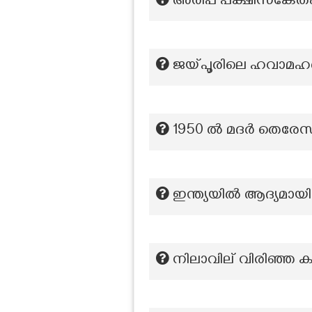
അരിപ്പ പക്ഷിസങ്കേതം 
ജയ്പൂരിലെ ഹവാമഹൽ 
1950 ൽ മദർ തെരേസ
ഇന്ത്യയിൽ ആദ്യമായി
നിലാവില് വിരിഞ്ഞ കാപ്പ