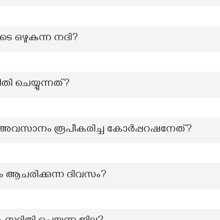
െ ഒഴുകുന്ന നദി?
തി ചെയ്യുന്നത്?
ും അവസാനം രൂപീകരിച്ച കോര്‍പ്പറഷനേത്?
 ആചരിക്കുന്ന ദിവസം?