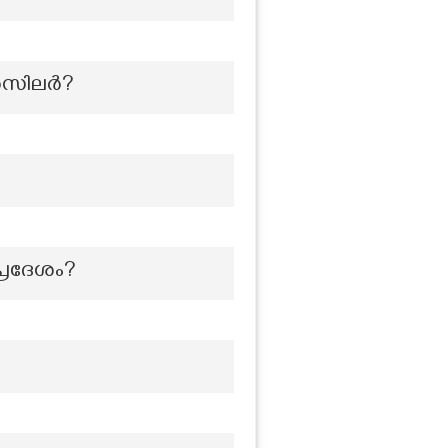
ാൻസിലർ?
പ്രദേശം?