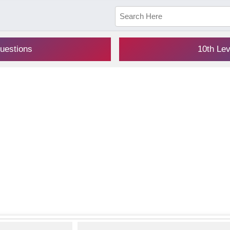
uestions
10th Le