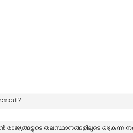
 സമാധി?
യൻ രാജ്യങ്ങളുടെ തലസ്ഥാനങ്ങളിലൂടെ ഒഴുകുന്ന ന