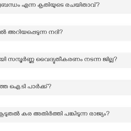
്രബന്ധം എന്ന കൃതിയുടെ രചയിതാവ്?
 അറിയപ്പെടുന്ന നദി?
ി സമ്പൂര്‍ണ്ണ വൈദ്യുതീകരണം നടന്ന ജില്ല?
െ ഐ.ടി പാര്‍ക്ക്?
 കൂടുതൽ കര അതിർത്തി പങ്കിടുന്ന രാജ്യം?