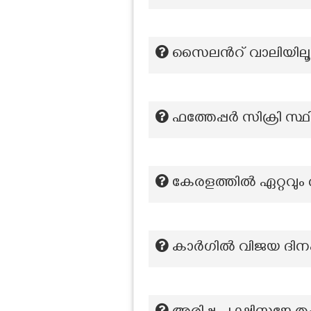
സൈലന്‍റ് വാലിയിലൂട
ഫത്തേപ്പർ സിക്രി സ്ഥി
കേരളത്തില്‍ ഏറ്റവ
കാർഗിൽ വിജയ ദിനം