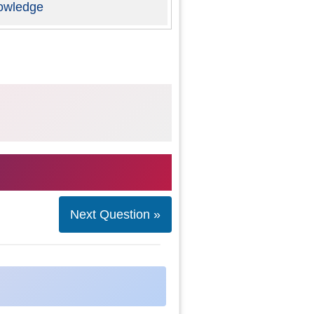
owledge
Next Question »