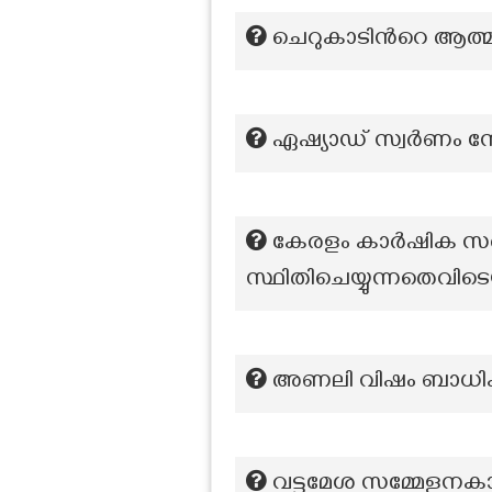
ചെറുകാടിന്‍റെ ആത
ഏഷ്യാഡ് സ്വർണം നേട
കേരളം കാർഷിക സർ
സ്ഥിതിചെയ്യുന്നതെവിട
അണലി വിഷം ബാധിക്ക
വട്ടമേശ സമ്മേളനകാലത്