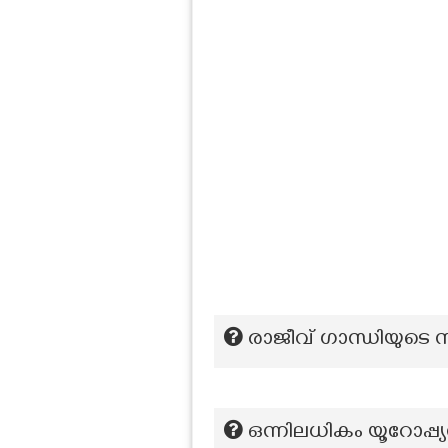
രാജീവ് ഗാന്ധിയുടെ
ഒന്നിലധികം യൂറോപ്പ്