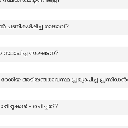
സ്ഥിതി ചെയ്യുന്ന ജില്ല?
പണികഴിപ്പിച്ച രാജാവ്?
 സ്ഥാപിച്ച സംഘടന?
 ദേശീയ അടിയന്തരാവസ്ഥ പ്രഖ്യാപിച്ച പ്രസിഡൻ
ിപ്പൂക്കള്‍ - രചിച്ചത്?