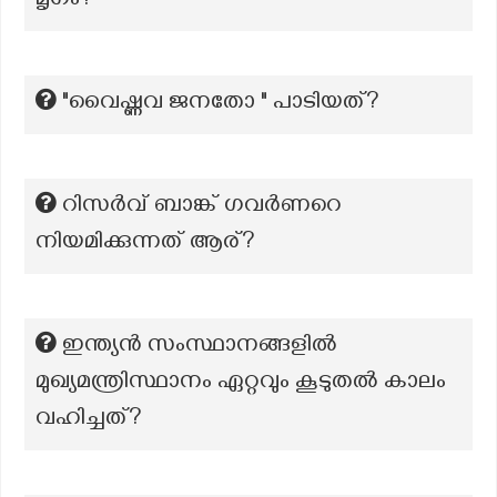
മൃഗം?
"വൈഷ്ണവ ജനതോ " പാടിയത്?
റിസർവ് ബാങ്ക് ഗവർണറെ
നിയമിക്കുന്നത് ആര്?
ഇന്ത്യൻ സംസ്ഥാനങ്ങളിൽ
മുഖ്യമന്ത്രിസ്ഥാനം ഏറ്റവും കൂടുതൽ കാലം
വഹിച്ചത്?