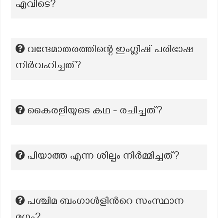
എവിടെ?
വന്ദേമാതരത്തിന്റെ ഇംഗ്ലീഷ് പരിഭാഷ
നിർവഹിച്ചത്?
കൈരളിയുടെ കഥ - രചിച്ചത്?
പിയാത്ത എന്ന ശില്പം നിർമ്മിച്ചത്?
പശ്ചിമ ബംഗാൾളിന്‍റെ സംസ്ഥാന