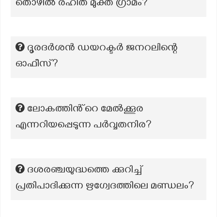
തൊഴിൽ രഹിത മുക്ത ഗ്രാമം?
ദൂരദർശൻ ഡയറക്ടർ ജനറലിന്റെ
ഓഫീസ്?
ലോകത്തിൻ്റെ മേൽക്കൂര
എന്നറിയപ്പെടുന്ന പർവ്വതനിര?
ദശരഞ്ചയുദ്ധത്തെ ക്കുറിച്ച്
പ്രതിപാദിക്കുന്ന ഋഗ്വേദത്തിലെ മണ്ഡലം?