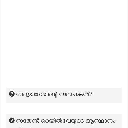
ബംഗ്ലാദേശിന്റെ സ്ഥാപകൻ?
സതേൺ റെയിൽവേയുടെ ആസ്ഥാനം