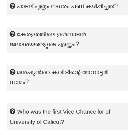
പാടലീപുത്രം നഗരം പണികഴിപ്പിച്ചത്?
കേരളത്തിലെ ഉള്‍നാടന്‍
ജലാശയങ്ങളുടെ എണ്ണം?
മനുഷ്യൻറെ കവിളിന്റെ അനാട്ടമി
നാമം?
Who was the first Vice Chancellor of
University of Calicut?