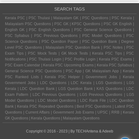
SEARCH TAGS
Kerala PSC | PSC Thulasi | Malayalam GK | PSC Questions | PSC Kerala |
Malayalam PSC Questions | PSC GK | KPSC Questions | PSC GK English |
English GK | PSC English Questions | PSC General Science Questions |
PSC Syllabus | PSC Previous Questions | PSC Model Questions | PSC
Science Questions | PSC Question Paper | PSC Question Bank | Degree
Level PSC Questions | Malayalam PSC Question Bank | PSC Notes | PSC
Exam Tips | PSC Mock Tests | GK Mock Tests | Kerala PSC Tips | PSC
Notifications | PSC Thulasi Login | PSC Profile Login | Kerala PSC Exams |
PSC Exam Calendar | Kerala PSC Upcoming Exams | Kerala PSC Syllabus |
General Science PSC Questions | PSC App | GK Malayalam App | Kerala
PSC Ranked Lists | Kerala PSC Helper | Government Jobs | Kerala
Government Jobs | LDC Questions | LDC Kerala | LGS Questions | LGS
Kerala | LDC Question Bank | LGS Question Bank | KAS Questions | LDC
Exam Pattern | LDC Previous Questions | LGS Previous Questions | LGS
Model Questions | LDC Model Questions | LDC Rank File | LDC Question
Bank | Kerala PSC Repeated Questions | Best PSC Questions | Latest PSC
Questions | Current Affairs | Government Job Exams | UPSC | RRB | Kerala
GK Questions | Kerala Questions | Malayalam Questions
Copyright © 2016 - 2023 | By
TECHAntena
&
Adeeb