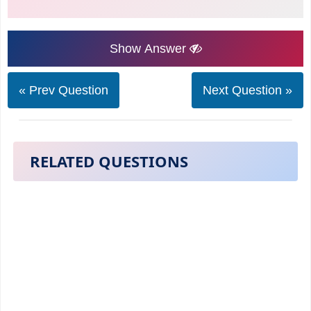
Show Answer
« Prev Question
Next Question »
RELATED QUESTIONS