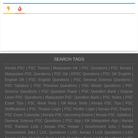
SEARCH TAGS
Kerala PSC | PSC Thulasi | Malayalam GK | PSC Questions | PSC Kerala |
Malayalam PSC Questions | PSC GK | KPSC Questions | PSC GK English |
English GK | PSC English Questions | PSC General Science Questions |
PSC Syllabus | PSC Previous Questions | PSC Model Questions | PSC
Science Questions | PSC Question Paper | PSC Question Bank | Degree
Level PSC Questions | Malayalam PSC Question Bank | PSC Notes | PSC
Exam Tips | PSC Mock Tests | GK Mock Tests | Kerala PSC Tips | PSC
Notifications | PSC Thulasi Login | PSC Profile Login | Kerala PSC Exams |
PSC Exam Calendar | Kerala PSC Upcoming Exams | Kerala PSC Syllabus |
General Science PSC Questions | PSC App | GK Malayalam App | Kerala
PSC Ranked Lists | Kerala PSC Helper | Government Jobs | Kerala
Government Jobs | LDC Questions | LDC Kerala | LGS Questions | LGS