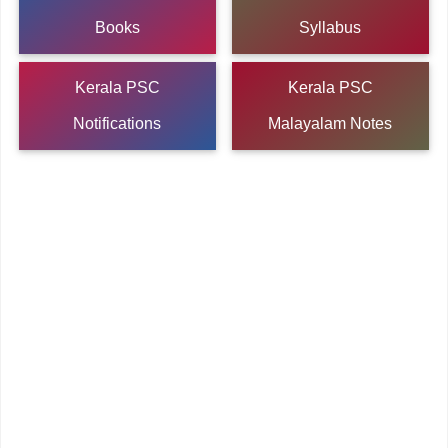
Books
Syllabus
Kerala PSC
Kerala PSC
Notifications
Malayalam Notes