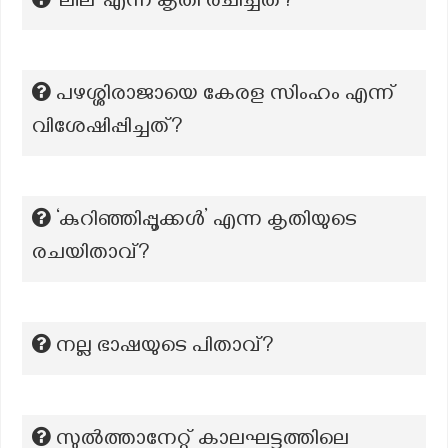
‘ലീല’ എന്ന കൃതി രചിച്ചത്?
പഴശ്ശിരാജായെ കേരള സിംഹം എന്ന്
വിശേഷിപ്പിച്ചത്?
‘കുറിഞ്ഞിപ്പൂക്കൾ’ എന്ന കൃതിയുടെ
രചയിതാവ്?
നല്ല ഭാഷയുടെ പിതാവ്?
സുൽത്താനേറ്റ് കാലഘട്ടത്തിലെ