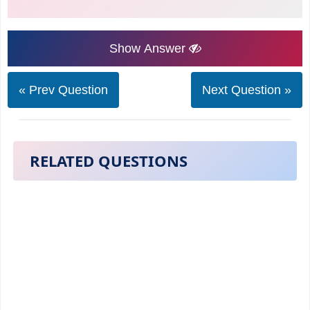
Show Answer
« Prev Question
Next Question »
RELATED QUESTIONS