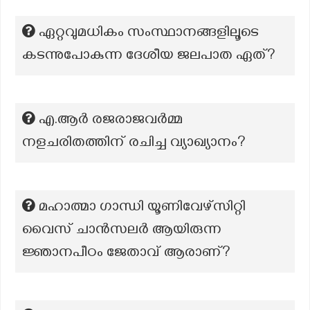
ഏറ്റവുമധികം സംസ്ഥാനങ്ങളിലൂടെ
കടന്നുപോകുന്ന ദേശീയ ജലപാത ഏത്?
എ.ആർ രജരാജവർമ്മ
നളചരിതത്തിന് രചിച്ച വ്യാഖ്യാനം?
മഹാത്മാ ഗാന്ധി യൂണിവേഴ്സിറ്റി
വൈസ് ചാൻസലർ ആയിരുന്ന
ജ്ഞാനപീഠം ജേതാവ് ആരാണ്?