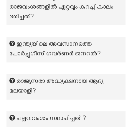
രാജവംശങ്ങളിൽ ഏറ്റവും കുറച്ച് കാലം
ഭരിച്ചത്?
ഇന്ത്യയിലെ അവസാനത്തെ
പോർച്ചുഗീസ് ഗവർണർ ജനറൽ?
രാജ്യസഭാ അദ്ധ്യക്ഷനായ ആദ്യ
മലയാളി?
പല്ലവവംശം സ്ഥാപിച്ചത് ?