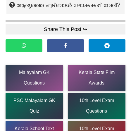
ആദ്യത്തെ ഫുട്ബാൾ ലോകകപ്പ് വേദി?
Share This Post ↪
Malayalam GK
Kerala State Film
Questions
Awards
PSC Malayalam GK
10th Level Exam
Quiz
Questions
Kerala School Text
10th Level Exam