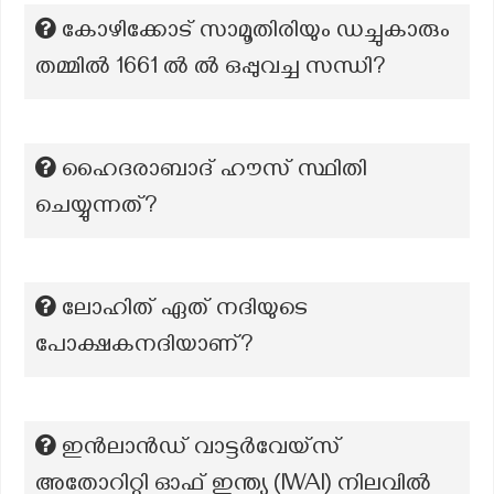
കോഴിക്കോട് സാമൂതിരിയും ഡച്ചുകാരും
തമ്മിൽ 1661 ൽ ൽ ഒപ്പുവച്ച സന്ധി?
ഹൈദരാബാദ് ഹൗസ് സ്ഥിതി
ചെയ്യുന്നത്?
ലോഹിത് ഏത് നദിയുടെ
പോക്ഷകനദിയാണ്?
ഇൻലാൻഡ് വാട്ടർവേയ്സ്
അതോറിറ്റി ഓഫ് ഇന്ത്യ (IWAI) നിലവിൽ