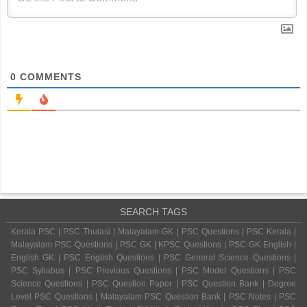
0
COMMENTS
SEARCH TAGS
Kerala PSC | PSC Thulasi | Malayalam GK | PSC Questions | PSC Kerala |
Malayalam PSC Questions | PSC GK | KPSC Questions | PSC GK English |
English GK | PSC English Questions | PSC General Science Questions |
PSC Syllabus | PSC Previous Questions | PSC Model Questions | PSC
Science Questions | PSC Question Paper | PSC Question Bank | Degree
Level PSC Questions | Malayalam PSC Question Bank | PSC Notes | PSC