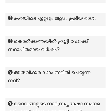
കരയിലെ ഏറ്റവും ആഴം കൂടിയ ഭാഗം:
കൊൽക്കത്തയിൽ ഹൂഗ്ലി ഡോക്ക്
സ്ഥാപിതമായ വർഷം?
അരുവിക്കര ഡാം സ്ഥിതി ചെയ്യുന്ന
നദി?
ദൈവങ്ങളുടെ നാട്,സപ്തഭാഷാ സംഗമ