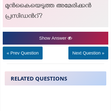
മുൻകൈയെടുത്ത അമേരിക്കൻ
പ്രസിഡൻറ്?
Show Answer
« Prev Question
Next Question »
RELATED QUESTIONS