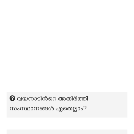
വയനാടിൻറെ അതിർത്തി
സംസ്ഥാനങ്ങൾ ഏതെല്ലാം?