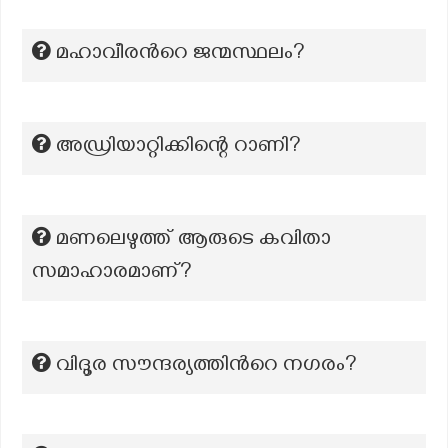
മഹാവീരന്‍റെ ജന്മസ്ഥലം?
അഡ്രിയാറ്റിക്കിന്റെ റാണി?
മണലെഴുത്ത് ആരുടെ കവിതാ
സമാഹാരമാണ്?
വിദൂര സൗന്ദര്യത്തിൻറെ നഗരം?