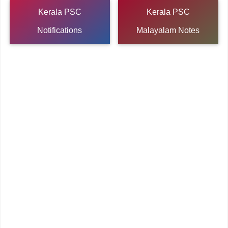
Kerala PSC
Kerala PSC
Notifications
Malayalam Notes