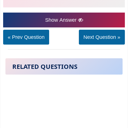
Show Answer
« Prev Question
Next Question »
RELATED QUESTIONS