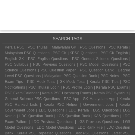
SEARCH TAGS
Kerala PSC | PSC Thulasi | Malayalam GK | PSC Questions | PSC Kerala |
Malayalam PSC Questions | PSC GK | KPSC Questions | PSC GK English |
English GK | PSC English Questions | PSC General Science Questions |
PSC Syllabus | PSC Previous Questions | PSC Model Questions | PSC
Science Questions | PSC Question Paper | PSC Question Bank | Degree
Level PSC Questions | Malayalam PSC Question Bank | PSC Notes | PSC
Exam Tips | PSC Mock Tests | GK Mock Tests | Kerala PSC Tips | PSC
Notifications | PSC Thulasi Login | PSC Profile Login | Kerala PSC Exams |
PSC Exam Calendar | Kerala PSC Upcoming Exams | Kerala PSC Syllabus |
General Science PSC Questions | PSC App | GK Malayalam App | Kerala
PSC Ranked Lists | Kerala PSC Helper | Government Jobs | Kerala
Government Jobs | LDC Questions | LDC Kerala | LGS Questions | LGS
Kerala | LDC Question Bank | LGS Question Bank | KAS Questions | LDC
Exam Pattern | LDC Previous Questions | LGS Previous Questions | LGS
Model Questions | LDC Model Questions | LDC Rank File | LDC Question
Bank | Kerala PSC Repeated Questions | Best PSC Questions | Latest PSC