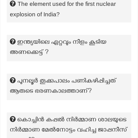
The element used for the first nuclear
explosion of India?
ഇന്ത്യയിലെ ഏറ്റവും നീളം കൂടിയ
അണക്കെട്ട് ?
പുനലൂർ തൂക്കുപാലം പണികഴിപ്പിച്ചത്
ആരുടെ ഭരണകാലത്താണ്?
കൊച്ചിൻ കപ്പൽ നിർമ്മാണ ശാലയുടെ
നിർമ്മാണ മേൽനോട്ടം വഹിച്ച ജാപ്പനീസ്