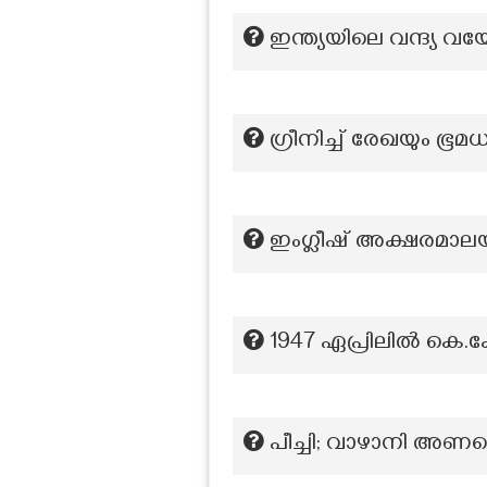
ഇന്ത്യയിലെ വന്ദ്യ 
ഗ്രീനിച്ച് രേഖയും ഭൂമ
ഇംഗ്ലീഷ് അക്ഷരമാല
1947 ഏപ്രിലിൽ കെ.
പീച്ചി; വാഴാനി അണക്ക