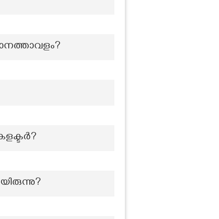
ിമാനത്താവളം?
 കളക്ടർ?
ിരുന്നു?