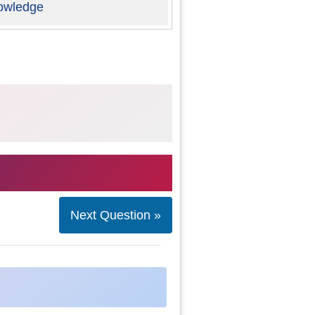
owledge
Next Question »