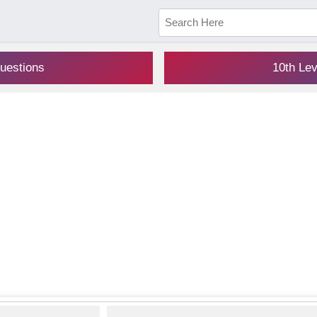
uestions
10th Le