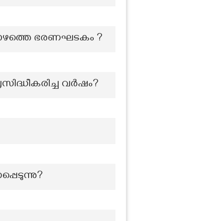
പ്പോഴത്തെ ഭരണഘടകം ?
പ്രസിദ്ധീകരിച്ച വർഷം?
പെടുന്നു?