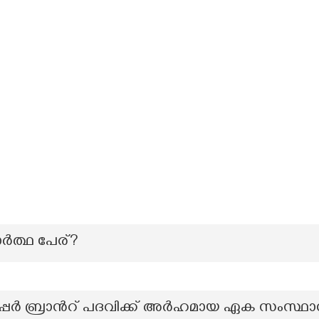
ർത്ഥ പേര്?
സൂപ്പര്‍ ബ്രാന്‍റ് പദവിക്ക് അര്‍ഹമായ ഏക സംസ്ഥ