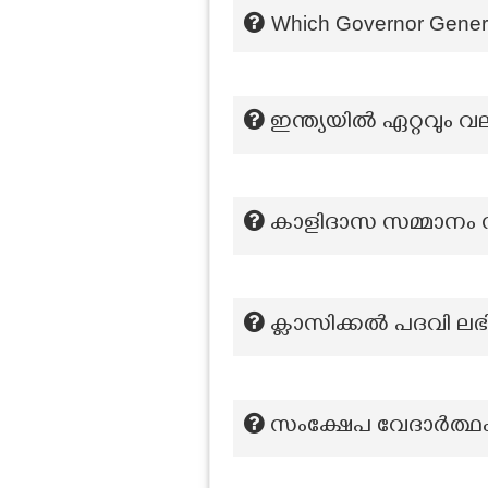
Which Governor General
ഇന്ത്യയിൽ ഏറ്റവും
കാളിദാസ സമ്മാനം 
ക്ലാസിക്കൽ പദവി ലഭ
സംക്ഷേപ വേദാർത്ഥം