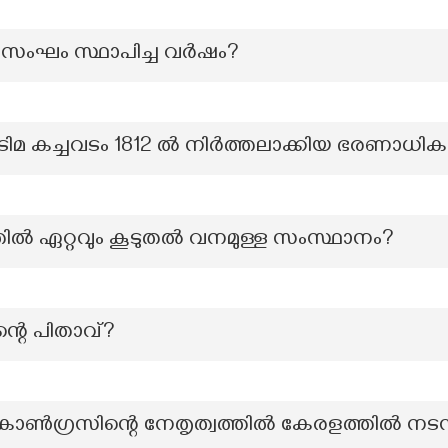
ംഘം സ്ഥാപിച്ച വര്‍ഷം?
ിമ കച്ചവടം 1812 ൽ നിർത്തലാക്കിയ ഭരണാധിക
ൽ ഏറ്റവും കൂടുതൽ വനമുള്ള സംസ്ഥാനം?
്റെ പിതാവ്?
ൺഗ്രസിന്റെ നേതൃത്വത്തിൽ കേരളത്തിൽ നടന്