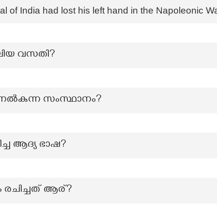
 of India had lost his left hand in the Napoleonic W
 വലിയ വസതി?
നൽകുന്ന സംസ്ഥാനം?
ിച്ച ആദ്യ ഭാഷ?
 രചിച്ചത് ആര്?