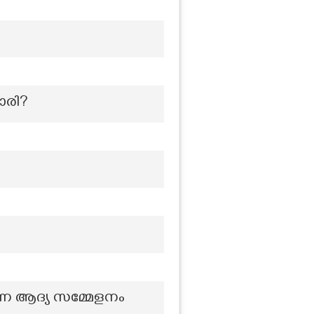
ാരി?
ന ആദ്യ സമ്മേളനം