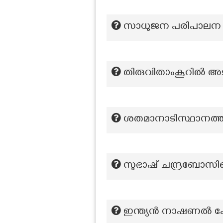
സാധുജന പരിപാലന സ
തിരുവിതാംകൂറിൽ അട
ശതമാനാടിസ്ഥാനത്തി
സുഭാഷ് ചന്ദ്രബോസിന
ഇന്ത്യൻ നാഷണൽ കോ