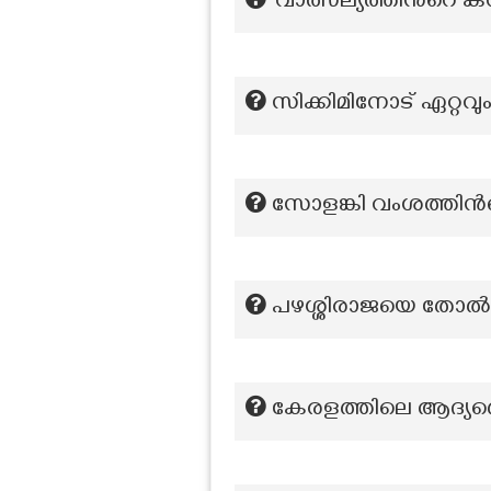
‘വാത്സല്യത്തിന്‍റെ ക
സിക്കിമിനോട് ഏറ്റവു
സോളങ്കി വംശത്തി
പഴശ്ശിരാജയെ തോൽപ്പി
കേരളത്തിലെ ആദ്യത്ത