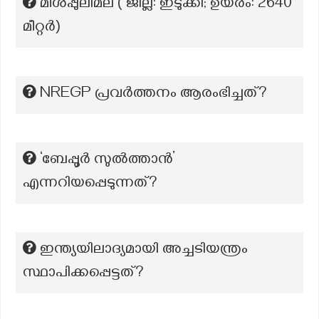
മീശപ്പുലിമല ( ജില്ല: ഇടുക്കി; ഉയരം: 2640
മീറ്റർ)
NREGP പ്രവര്‍ത്തനം ആരംഭിച്ചത്?
‘ബേപ്പൂർ സുൽത്താൻ’
എന്നറിയപ്പെടുന്നത്?
ഇന്ത്യയിലാദ്യമായി അച്ചടിയന്ത്രം
സ്ഥാപിക്കപ്പെട്ടത്?