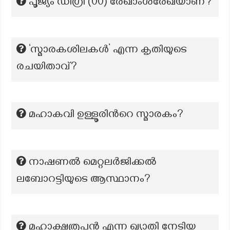
പൂജ്യം ഡിഗ്രി (00) രേഖാംശരേഖയാണ്?
‘സ്മാരകശിലകൾ’ എന്ന കൃതിയുടെ
രചയിതാവ്?
മഹാകവി ഉള്ളൂരിന്‍റെ സ്മാരകം?
നാഷണൽ മെറ്റലർജിക്കൽ
ലബോറട്ടിയുടെ ആസ്ഥാനം?
മഹാക്ഷത്രപൻ എന്ന ഖ്യാതി നേടിയ