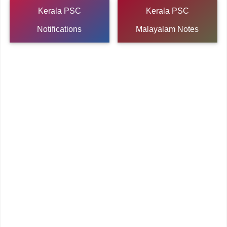
Kerala PSC
Kerala PSC
Notifications
Malayalam Notes