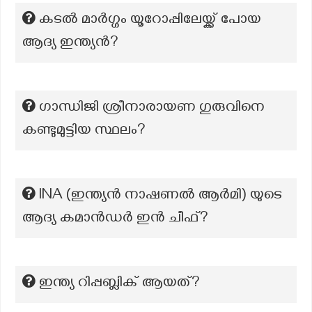
കടൽ മാർഗ്ഗം യൂറോപ്പിലേയ്ക്ക് പോയ
ആദ്യ ഇന്ത്യൻ?
ഗാന്ധിജി ശ്രീനാരായണ ഗുരുവിനെ
കണ്ടുമുട്ടിയ സ്ഥലം?
lNA (ഇന്ത്യൻ നാഷണൽ ആർമി) യുടെ
ആദ്യ കമാൻഡർ ഇൻ ചീഫ്?
ഇന്ത്യ റിപ്പബ്ലിക് ആയത്?