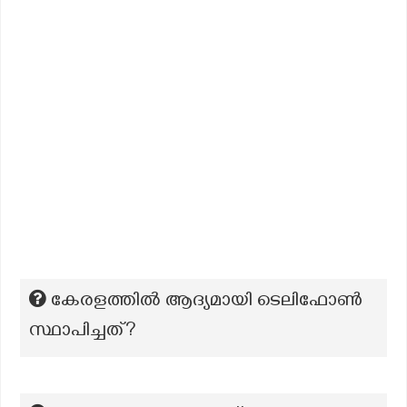
കേരളത്തിൽ ആദ്യമായി ടെലിഫോൺ
സ്ഥാപിച്ചത്?