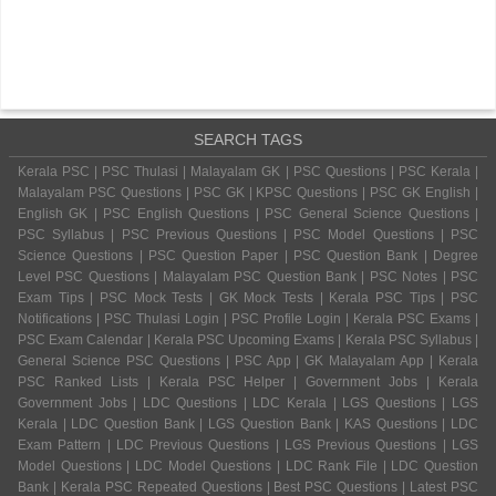
SEARCH TAGS
Kerala PSC | PSC Thulasi | Malayalam GK | PSC Questions | PSC Kerala |
Malayalam PSC Questions | PSC GK | KPSC Questions | PSC GK English |
English GK | PSC English Questions | PSC General Science Questions |
PSC Syllabus | PSC Previous Questions | PSC Model Questions | PSC
Science Questions | PSC Question Paper | PSC Question Bank | Degree
Level PSC Questions | Malayalam PSC Question Bank | PSC Notes | PSC
Exam Tips | PSC Mock Tests | GK Mock Tests | Kerala PSC Tips | PSC
Notifications | PSC Thulasi Login | PSC Profile Login | Kerala PSC Exams |
PSC Exam Calendar | Kerala PSC Upcoming Exams | Kerala PSC Syllabus |
General Science PSC Questions | PSC App | GK Malayalam App | Kerala
PSC Ranked Lists | Kerala PSC Helper | Government Jobs | Kerala
Government Jobs | LDC Questions | LDC Kerala | LGS Questions | LGS
Kerala | LDC Question Bank | LGS Question Bank | KAS Questions | LDC
Exam Pattern | LDC Previous Questions | LGS Previous Questions | LGS
Model Questions | LDC Model Questions | LDC Rank File | LDC Question
Bank | Kerala PSC Repeated Questions | Best PSC Questions | Latest PSC