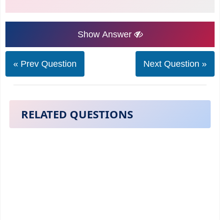
Show Answer
« Prev Question
Next Question »
RELATED QUESTIONS