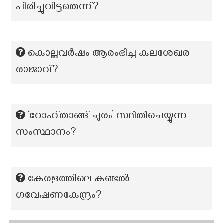
പിരിച്ചുവിട്ടതെന്ന്?
കൊല്ലവർഷം ആരംഭിച്ച കുലശേഖര
രാജാവ്?
‘റോഹ്താങ്ങ് ചുരം’ സ്ഥിതിചെയ്യുന്ന
സംസ്ഥാനം?
കേരളത്തിലെ കണ്ടൽ
ഗവേഷണകേന്ദ്രം?