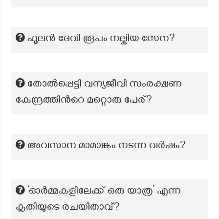
ഫൂലൻ ദേവി രൂപം നല്കിയ സേന?
തോല്‍പ്പെട്ടി വന്യജീവി സംരക്ഷണ
കേന്ദ്രത്തിന്‍റെ മറ്റൊരു പേര്?
അവസാന മാമാങ്കം നടന്ന വര്‍ഷം?
‘ഓർമ്മകളിലേക്ക് ഒരു യാത്ര’ എന്ന
കൃതിയുടെ രചയിതാവ്?