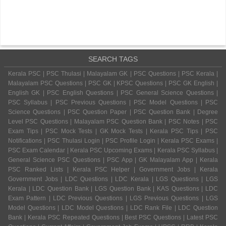
SEARCH TAGS
Kerala PSC | PSC Thulasi | Malayalam GK | PSC Questions | PSC Kerala |
Malayalam PSC Questions | PSC GK | KPSC Questions | PSC GK English |
English GK | PSC English Questions | PSC General Science Questions |
PSC Syllabus | PSC Previous Questions | PSC Model Questions | PSC
Science Questions | PSC Question Paper | PSC Question Bank | Degree
Level PSC Questions | Malayalam PSC Question Bank | PSC Notes | PSC
Exam Tips | PSC Mock Tests | GK Mock Tests | Kerala PSC Tips | PSC
Notifications | PSC Thulasi Login | PSC Profile Login | Kerala PSC Exams |
PSC Exam Calendar | Kerala PSC Upcoming Exams | Kerala PSC Syllabus |
General Science PSC Questions | PSC App | GK Malayalam App | Kerala
PSC Ranked Lists | Kerala PSC Helper | Government Jobs | Kerala
Government Jobs | LDC Questions | LDC Kerala | LGS Questions | LGS
Kerala | LDC Question Bank | LGS Question Bank | KAS Questions | LDC
Exam Pattern | LDC Previous Questions | LGS Previous Questions | LGS
Model Questions | LDC Model Questions | LDC Rank File | LDC Question
Bank | Kerala PSC Repeated Questions | Best PSC Questions | Latest PSC