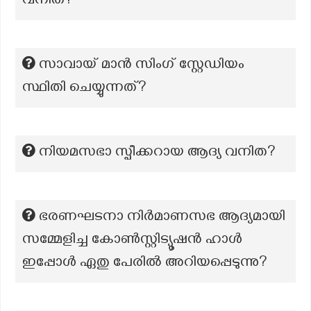
വനിത?
സാവായ് മാൻ സിംഗ് സ്റ്റേഡിയം
സ്ഥിതി ചെയ്യുന്നത്?
നിയമസഭാ സ്പീക്കറായ ആദ്യ വനിത?
ഭരണഘടനാ നിർമാണസഭ ആദ്യമായി
സമ്മേളിച്ച കോൺസ്റ്റിട്യൂഷൻ ഹാൾ
ഇപ്പോൾ ഏതു പേരിൽ അറിയപ്പെടുന്നു?