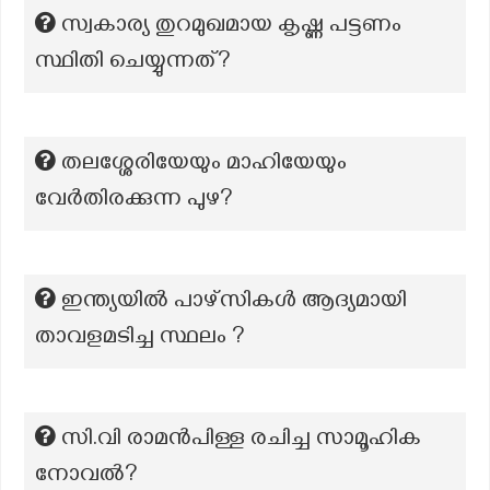
സ്വകാര്യ തുറമുഖമായ കൃഷ്ണ പട്ടണം
സ്ഥിതി ചെയ്യുന്നത്?
തലശ്ശേരിയേയും മാഹിയേയും
വേർതിരക്കുന്ന പുഴ?
ഇന്ത്യയിൽ പാഴ്സികൾ ആദ്യമായി
താവളമടിച്ച സ്ഥലം ?
സി.വി രാമന്‍പിള്ള രചിച്ച സാമൂഹിക
നോവല്‍?