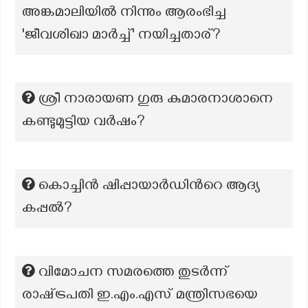
അങ്കമാലിയിൽ നിന്നും ആരംഭിച്ച
'ജീവശിഖാ മാർച്ച്' നയിച്ചതാര്?
ശ്രീ നാരായണ ഗുരു കുമാരനാശാനെ
കണ്ടുമുട്ടിയ വർഷം?
കൊച്ചിൻ ഷിപ്പായാർഡിന്‍റെ ആദ്യ
കപ്പൽ?
വിമോചന സമരത്തെ തുടർന്ന്
രാഷ്‌ട്രപതി ഇ.എം.എസ് മന്ത്രിസഭയെ