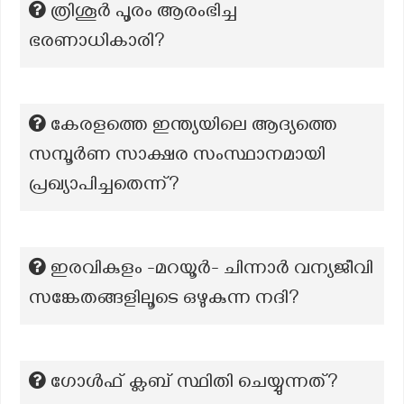
ത്രിശൂർ പൂരം ആരംഭിച്ച
ഭരണാധികാരി?
കേരളത്തെ ഇന്ത്യയിലെ ആദ്യത്തെ
സമ്പൂർണ സാക്ഷര സംസ്ഥാനമായി
പ്രഖ്യാപിച്ചതെന്ന്?
ഇരവികുളം -മറയൂർ- ചിന്നാർ വന്യജീവി
സങ്കേതങ്ങളിലൂടെ ഒഴുകുന്ന നദി?
ഗോൾഫ് ക്ലബ് സ്ഥിതി ചെയ്യുന്നത്?