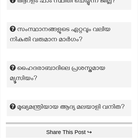
ആറളം ഫാം സ്ഥിതി ചെയ്യുന്ന ജില്ല?
സംസ്ഥാനങ്ങളുടെ ഏറ്റവും വലിയ
നികുതി വരുമാന മാർഗം?
ഹൈദരാബാദിലെ പ്രശസ്തമായ
മ്യൂസിയം?
മുഖ്യമന്ത്രിയായ ആദ്യ മലയാളി വനിത?
Share This Post ↪