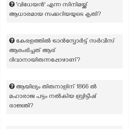
'വിധേയന്‍' എന്ന സിനിമയ്ക്ക്
ആധാരമായ സക്കറിയയുടെ കൃതി?
കേരളത്തിൽ ട്രാൻസ്പോർട്ട് സർവീസ്
ആരംഭിച്ചത് ആര്
ദിവാനായിരുന്നപ്പോഴാണ്?
ആയില്യം തിരുനാളിന് 1866 ൽ
മഹാരാജ പട്ടം നൽകിയ ബ്രിട്ടീഷ്
രാജ്ഞി?