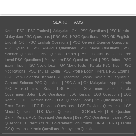
SEARCH TAGS
Kerala PSC | PSC Thulasi | Malayalam GK | PSC Questions | PSC Kerala |
Malayalam PSC Questions | PSC GK | KPSC Questions | PSC GK English |
English GK | PSC English Questions | PSC General Science Questions |
PSC Syllabus | PSC Previous Questions | PSC Model Questions | PSC
Science Questions | PSC Question Paper | PSC Question Bank | Degree
Level PSC Questions | Malayalam PSC Question Bank | PSC Notes | PSC
Exam Tips | PSC Mock Tests | GK Mock Tests | Kerala PSC Tips | PSC
Notifications | PSC Thulasi Login | PSC Profile Login | Kerala PSC Exams |
PSC Exam Calendar | Kerala PSC Upcoming Exams | Kerala PSC Syllabus |
General Science PSC Questions | PSC App | GK Malayalam App | Kerala
PSC Ranked Lists | Kerala PSC Helper | Government Jobs | Kerala
Government Jobs | LDC Questions | LDC Kerala | LGS Questions | LGS
Kerala | LDC Question Bank | LGS Question Bank | KAS Questions | LDC
Exam Pattern | LDC Previous Questions | LGS Previous Questions | LGS
Model Questions | LDC Model Questions | LDC Rank File | LDC Question
Bank | Kerala PSC Repeated Questions | Best PSC Questions | Latest PSC
Questions | Current Affairs | Government Job Exams | UPSC | RRB | Kerala
GK Questions | Kerala Questions | Malayalam Questions