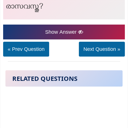
രാസവസ്തു?
Show Answer
« Prev Question
Next Question »
RELATED QUESTIONS