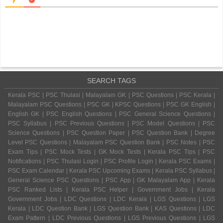
SEARCH TAGS
Kerala PSC | PSC Thulasi | Malayalam GK | PSC Questions | PSC Kerala |
Malayalam PSC Questions | PSC GK | KPSC Questions | PSC GK English |
English GK | PSC English Questions | PSC General Science Questions |
PSC Syllabus | PSC Previous Questions | PSC Model Questions | PSC
Science Questions | PSC Question Paper | PSC Question Bank | Degree
Level PSC Questions | Malayalam PSC Question Bank | PSC Notes | PSC
Exam Tips | PSC Mock Tests | GK Mock Tests | Kerala PSC Tips | PSC
Notifications | PSC Thulasi Login | PSC Profile Login | Kerala PSC Exams |
PSC Exam Calendar | Kerala PSC Upcoming Exams | Kerala PSC Syllabus |
General Science PSC Questions | PSC App | GK Malayalam App | Kerala
PSC Ranked Lists | Kerala PSC Helper | Government Jobs | Kerala
Government Jobs | LDC Questions | LDC Kerala | LGS Questions | LGS
Kerala | LDC Question Bank | LGS Question Bank | KAS Questions | LDC
Exam Pattern | LDC Previous Questions | LGS Previous Questions | LGS