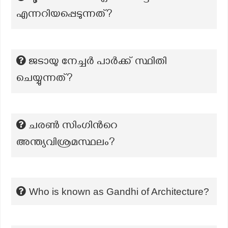
എന്നറിയപ്പെടുന്നത്?
ജടായു നേച്ചർ പാർക്ക് സ്ഥിതി
ചെയ്യുന്നത്?
ചരൺ സിംഗിന്‍റെ
അന്ത്യവിശ്രമസ്ഥലം?
Who is known as Gandhi of Architecture?