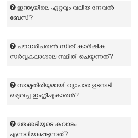
ഇന്ത്യയിലെ ഏറ്റവും വലിയ നേവൽ
ബേസ്?
ചൗധരിചരൺ സിങ് കാർഷിക
സർവ്വകലാശാല സ്ഥിതി ചെയ്യുന്നത്?
സാമൂതിരിയുമായി വ്യാപാര ഉടമ്പടി
ഒപ്പുവച്ച ഇംഗ്ലീഷുകാരൻ?
തേക്കടിയുടെ കവാടം
എന്നറിയപ്പെടുന്നത്?