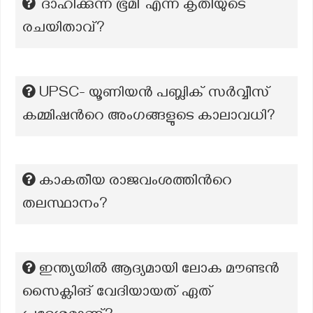
‘ദാഹിക്കുന്ന ഭൂമി’ എന്ന കൃതിയുടെ
രചയിതാവ്?
UPSC- യൂണിയൻ പബ്ലിക് സർവ്വീസ്
കമ്മിഷന്‍റെ അംഗങ്ങളുടെ കാലാവധി?
കാകതീയ രാജവംശത്തിന്‍റെ
തലസ്ഥാനം?
ഇന്ത്യയിൽ ആദ്യമായി ലോക മൗണ്ടൻ
സൈക്ലിങ് വേദിയായത് ഏത്