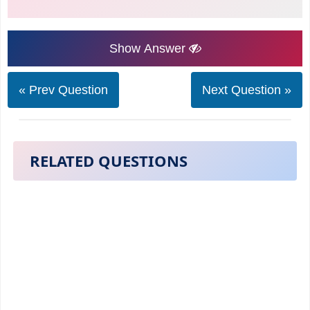
Show Answer
« Prev Question
Next Question »
RELATED QUESTIONS