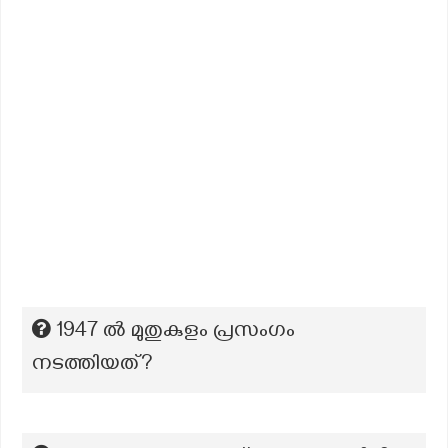
1947 ൽ മുതുകുളം പ്രസംഗം
നടത്തിയത്?