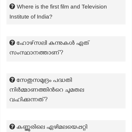
Where is the first film and Television
Institute of India?
ഹോഴ്‌സലി കുന്നുകൾ ഏത്
സംസ്ഥാനത്താണ്?
സേതുസമുദ്രം പദ്ധതി
നിർമ്മാണത്തിന്‍റെ ചുമതല
വഹിക്കുന്നത്?
കണ്ണൂരിലെ ഏഴിമലയെപ്പറ്റി