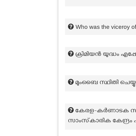
Who was the viceroy of
ക്രിമിയൻ യുദ്ധം എപ്പ
മുംബൈ സ്ഥിതി ചെയ്യ
കേരള-കർണാടക സംസ്ഥ
സാംസ്‌കാരിക കേന്ദ്ര