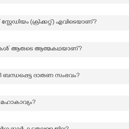
േഡിയം (ക്രിക്കറ്റ്) എവിടെയാണ്?
ടുകൾ’ ആരുടെ ആത്മകഥയാണ്?
ബന്ധപ്പെട്ട ദാരുണ സംഭവം?
മഹാകാവ്യം?