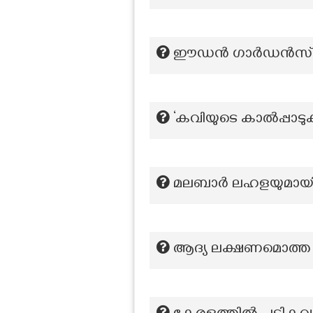
ഈഡൻ ഗാർഡൻസ് സ്റ്റ
‘കവിയുടെ കാൽപ്പാ
മലബാർ ലഹളയുമായി 
ആദ്യ ലക്ഷണമൊത്ത 