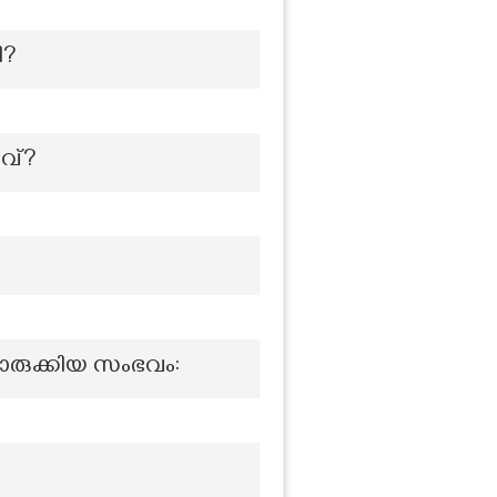
ി?
ാവ്?
രുക്കിയ സംഭവം: