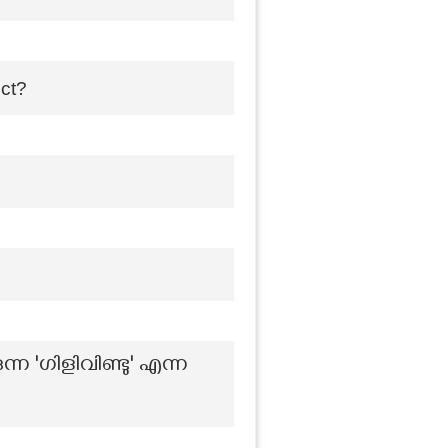
ect?
'ഗിളിവിണ്ടു' എന്ന