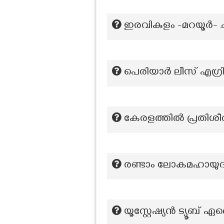
ഇരവികുളം -മറയൂർ- ചി
പെരിയാർ ലീസ് എഗ്രി
കേരളത്തിൽ പ്രതിശീ
രണ്ടാം ലോകമഹായുദ്
യൂസ്റ്റേഷ്യൻ ട്യൂബ് ഏ