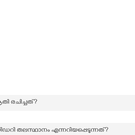
തി രചിച്ചത്?
ിഡറി തലസ്ഥാനം എന്നറിയപ്പെടുന്നത്?