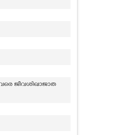
രം വരെ ജീവശിഖാജാത