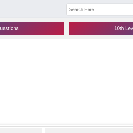
uestions
10th Le