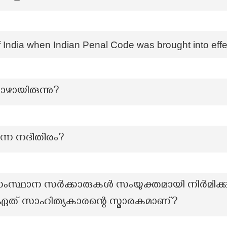
 India when Indian Penal Code was brought into eff
ോഴായിരുന്നു?
ുന്ന നദീതീരം?
ാന സർക്കാരുകൾ സംയുക്തമായി നിർമിക്കുന്ന 
ം ഏത് സാഹിത്യകാരന്റെ സ്മാരകമാണ്?