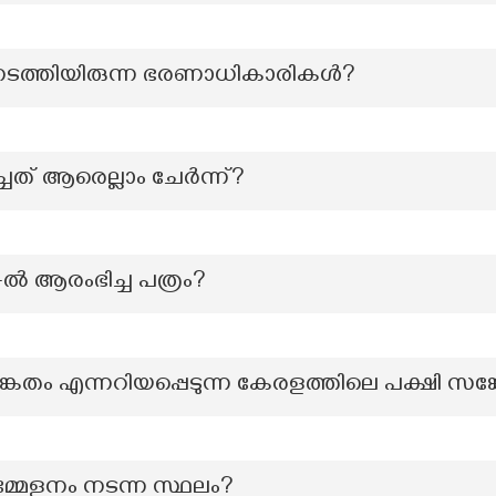
 നടത്തിയിരുന്ന ഭരണാധികാരികൾ?
് ആരെല്ലാം ചേര്‍ന്ന്?
-ൽ ആരംഭിച്ച പത്രം?
േതം എന്നറിയപ്പെടുന്ന കേരളത്തിലെ പക്ഷി സങ്
മേളനം നടന്ന സ്ഥലം?