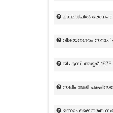
ലക്ഷദ്വീപിൽ ഭരണം
വിജയനഗരം സ്ഥാപിച്ചത
ജി.എസ്. അയ്യർ 1878
സലിം അലി പക്ഷിസങ്ക
ഒന്നാം ജൈനമത സമ്