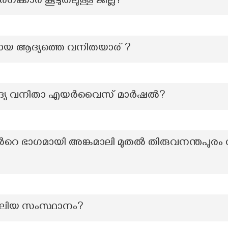
ഗക്കാര്‍ കൂടുതലുള്ള ജില്ല?
 ആദ്യത്തെ വനിതയാര് ?
ദ്യ വനിതാ എയർവൈസ് മാർഷൽ?
റെ ഭാഗമായി അങ്കമാലി മുതല്‍ തിരുവനന്തപു
 വലിയ സംസ്ഥാനം?