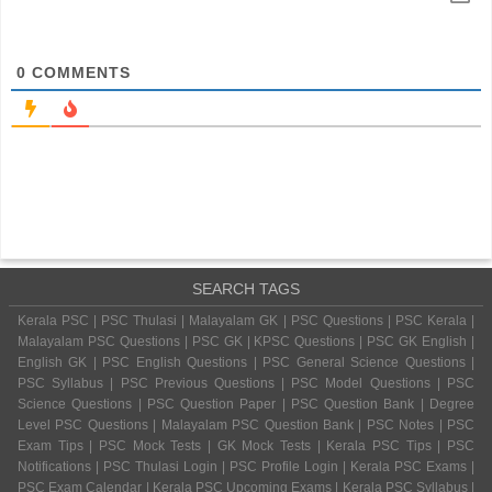
0
COMMENTS
SEARCH TAGS
Kerala PSC | PSC Thulasi | Malayalam GK | PSC Questions | PSC Kerala |
Malayalam PSC Questions | PSC GK | KPSC Questions | PSC GK English |
English GK | PSC English Questions | PSC General Science Questions |
PSC Syllabus | PSC Previous Questions | PSC Model Questions | PSC
Science Questions | PSC Question Paper | PSC Question Bank | Degree
Level PSC Questions | Malayalam PSC Question Bank | PSC Notes | PSC
Exam Tips | PSC Mock Tests | GK Mock Tests | Kerala PSC Tips | PSC
Notifications | PSC Thulasi Login | PSC Profile Login | Kerala PSC Exams |
PSC Exam Calendar | Kerala PSC Upcoming Exams | Kerala PSC Syllabus |