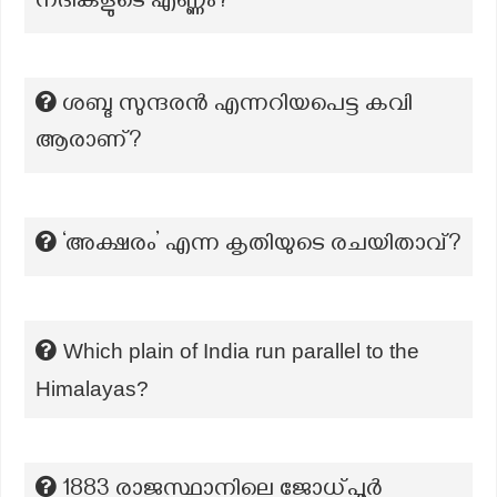
നദികളുടെ എണ്ണം?
ശബ്ദ സുന്ദരൻ എന്നറിയപെട്ട കവി
ആരാണ്?
‘അക്ഷരം’ എന്ന കൃതിയുടെ രചയിതാവ്?
Which plain of India run parallel to the
Himalayas?
1883 രാജസ്ഥാനിലെ ജോധ്പൂർ