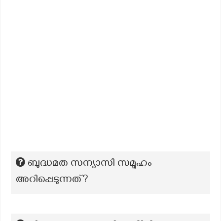
ബുദ്ധമത സന്യാസി സമൂഹം
അറിപ്പെടുന്നത്?