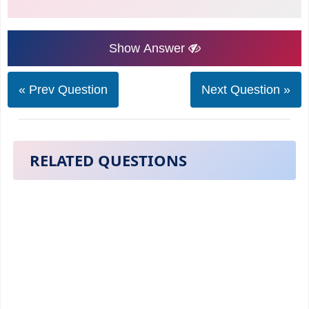
Show Answer
« Prev Question
Next Question »
RELATED QUESTIONS