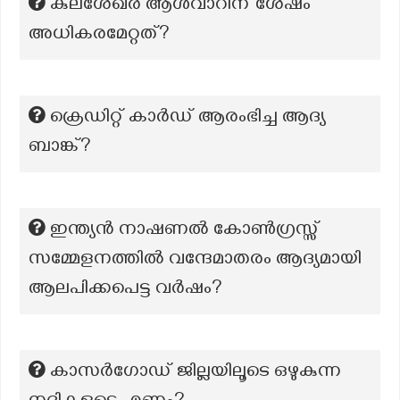
കുലശേഖര ആൾവാറിന് ശേഷം
അധികരമേറ്റത്?
ക്രെഡിറ്റ് കാർഡ് ആരംഭിച്ച ആദ്യ
ബാങ്ക്?
ഇന്ത്യൻ നാഷണൽ കോൺഗ്രസ്സ്
സമ്മേളനത്തിൽ വന്ദേമാതരം ആദ്യമായി
ആലപിക്കപെട്ട വർഷം?
കാസര്‍ഗോഡ് ജില്ലയിലൂടെ ഒഴുകുന്ന