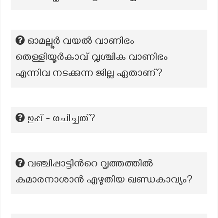
ഓമല്ലൂർ വയൽ വാണിഭം
തെള്ളിയൂർകാവ് വൃശ്ചിക വാണിഭം
എന്നിവ നടക്കുന്ന ജില്ല ഏതാണ്?
ഉപ്പ് - രചിച്ചത്?
വഞ്ചിപ്പാട്ടിന്‍റെ വൃത്തത്തിൽ
കുമാരനാശാൻ എഴുതിയ ഖണ്ഡകാവ്യം?