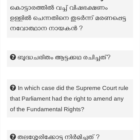
കൊട്ടാരത്തിൽ വച്ച് വിഷഭക്ഷണം
ഉള്ളിൽ ചെന്നതിനെ തുടർന്ന് മരണപ്പെട്ട
നവോത്ഥാന നായകൻ ?
ബുദ്ധചരിതം ആട്ടക്കഥ രചിച്ചത്?
In which case did the Supreme Court rule
that Parliament had the right to amend any
of the Fundamental Rights?
തലശ്ശേരിക്കോട്ട നിർമിച്ചത് ?