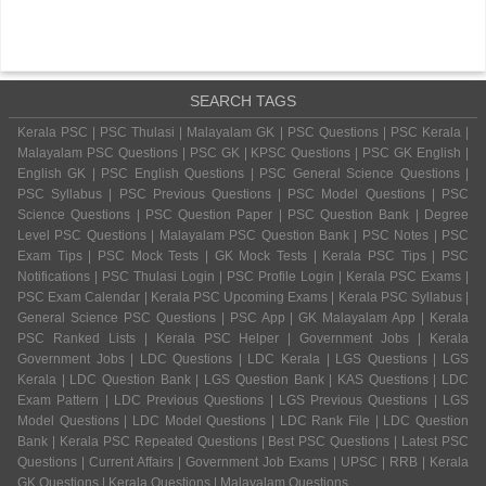
SEARCH TAGS
Kerala PSC | PSC Thulasi | Malayalam GK | PSC Questions | PSC Kerala |
Malayalam PSC Questions | PSC GK | KPSC Questions | PSC GK English |
English GK | PSC English Questions | PSC General Science Questions |
PSC Syllabus | PSC Previous Questions | PSC Model Questions | PSC
Science Questions | PSC Question Paper | PSC Question Bank | Degree
Level PSC Questions | Malayalam PSC Question Bank | PSC Notes | PSC
Exam Tips | PSC Mock Tests | GK Mock Tests | Kerala PSC Tips | PSC
Notifications | PSC Thulasi Login | PSC Profile Login | Kerala PSC Exams |
PSC Exam Calendar | Kerala PSC Upcoming Exams | Kerala PSC Syllabus |
General Science PSC Questions | PSC App | GK Malayalam App | Kerala
PSC Ranked Lists | Kerala PSC Helper | Government Jobs | Kerala
Government Jobs | LDC Questions | LDC Kerala | LGS Questions | LGS
Kerala | LDC Question Bank | LGS Question Bank | KAS Questions | LDC
Exam Pattern | LDC Previous Questions | LGS Previous Questions | LGS
Model Questions | LDC Model Questions | LDC Rank File | LDC Question
Bank | Kerala PSC Repeated Questions | Best PSC Questions | Latest PSC
Questions | Current Affairs | Government Job Exams | UPSC | RRB | Kerala
GK Questions | Kerala Questions | Malayalam Questions