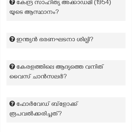
കേന്ദ്ര സാഹിത്യ അക്കാഡമി (1954)
യുടെ ആസ്ഥാനം?
ഇന്ത്യൻ ഭരണഘടനാ ശില്പി?
കേരളത്തിലെ ആദ്യത്തെ വനിത്
വൈസ് ചാന്‍സലര്‍?
ഫോർവേഡ് ബ്ളോക്ക്
രൂപവൽക്കരിച്ചത്?