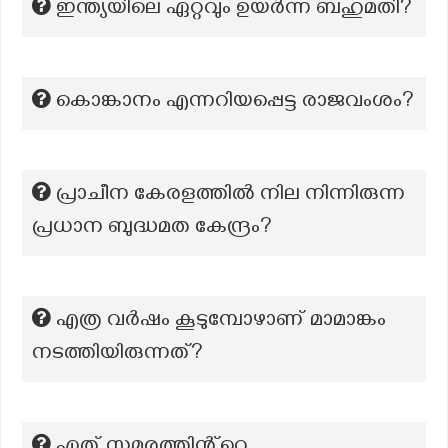
ഇന്ത്യയിലെ ഏറ്റവും ഉയർന്ന ബഹുമതി?
കൊങ്കാനം എന്നറിയപ്പെട്ട രാജവംശം?
പ്രാചീന കേരളത്തിൽ നില നിന്നിരുന്ന
പ്രധാന ബുദ്ധമത കേന്ദ്രം?
എത്ര വർഷം കൂടുമ്പോഴാണ് മാമാങ്കം
നടത്തിയിരുന്നത്?