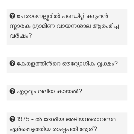
ചേരാനെല്ലൂരിൽ പണ്ഡിറ്റ് കറുപ്പൻ
സ്മാരക ഗ്രാമീണ വായനശാല ആരംഭിച്ച
വർഷം?
കേരളത്തിന്‍റെ ഔദ്യോഗിക വൃക്ഷം?
ഏറ്റവും വലിയ കായൽ?
1975 - ൽ ദേശീയ അടിയന്തരാവസ്ഥ
ഏർപ്പെടുത്തിയ രാഷ്ട്രപതി ആര്?