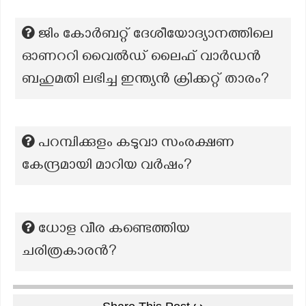
ജിം കോർബറ്റ് ദേശീയോദ്യാനത്തിലെ
ഓണററി വൈൽഡ് ലൈഫ് വാർഡൻ
ബഹുമതി ലഭിച്ച ഇന്ത്യൻ ക്രിക്കറ്റ് താരം?
പറമ്പിക്കുളം കടുവാ സംരക്ഷണ
കേന്ദ്രമായി മാറിയ വര്‍ഷം?
ധോള വീര കണ്ടെത്തിയ
ചരിത്രകാരൻ?