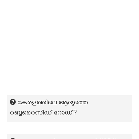
കേരളത്തിലെ ആദ്യത്തെ
റബ്ബറൈസിഡ് റോഡ്?