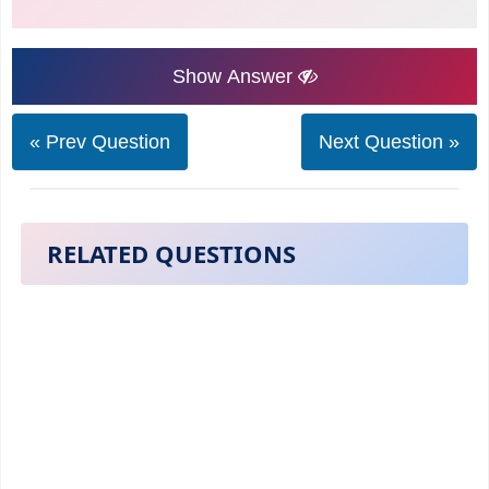
Show Answer
« Prev Question
Next Question »
RELATED QUESTIONS