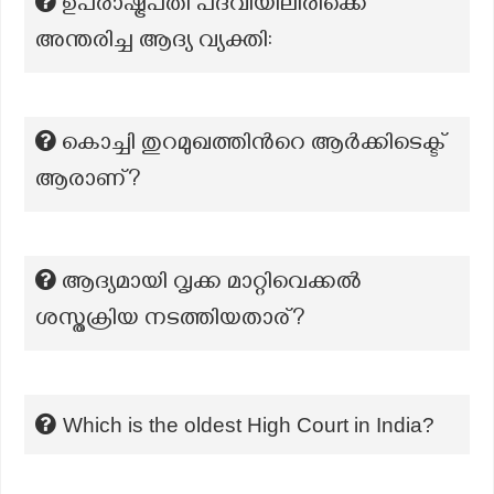
ഉപരാഷ്ട്രപതി പദവിയിലിരിക്കെ
അന്തരിച്ച ആദ്യ വ്യക്തി:
കൊച്ചി തുറമുഖത്തിന്‍റെ ആര്‍ക്കിടെക്ട്
ആരാണ്?
ആദ്യമായി വൃക്ക മാറ്റിവെക്കൽ
ശസ്തക്രിയ നടത്തിയതാര്?
Which is the oldest High Court in India?