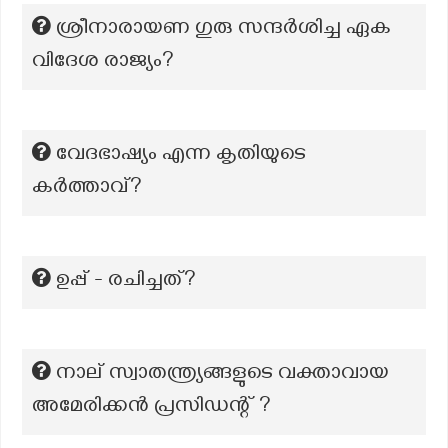
ശ്രീനാരായണ ഗുരു സന്ദർശിച്ച ഏക
വിദേശ രാജ്യം?
വേദഭാഷ്യം എന്ന കൃതിയുടെ
കർത്താവ്?
ഉപ്പ് - രചിച്ചത്?
നാല് സ്വാതന്ത്ര്യങ്ങളുടെ വക്താവായ
അമേരിക്കൻ പ്രസിഡന്റ് ?