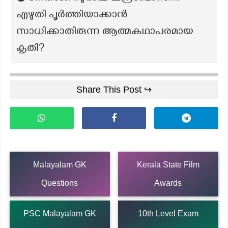
എഴുതി പൂർത്തിയാക്കാൻ
സാധിക്കാതിരുന്ന ആത്മകഥാപരമായ
കൃതി?
Share This Post ↪
Malayalam GK
Kerala State Film
Questions
Awards
PSC Malayalam GK
10th Level Exam