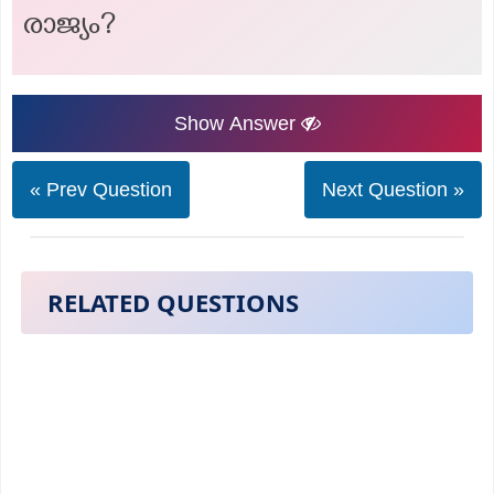
രാജ്യം?
Show Answer
« Prev Question
Next Question »
RELATED QUESTIONS