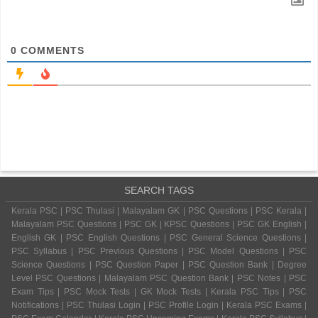
0
COMMENTS
SEARCH TAGS
Kerala PSC | PSC Thulasi | Malayalam GK | PSC Questions | PSC Kerala |
Malayalam PSC Questions | PSC GK | KPSC Questions | PSC GK English |
English GK | PSC English Questions | PSC General Science Questions |
PSC Syllabus | PSC Previous Questions | PSC Model Questions | PSC
Science Questions | PSC Question Paper | PSC Question Bank | Degree
Level PSC Questions | Malayalam PSC Question Bank | PSC Notes | PSC
Exam Tips | PSC Mock Tests | GK Mock Tests | Kerala PSC Tips | PSC
Notifications | PSC Thulasi Login | PSC Profile Login | Kerala PSC Exams |