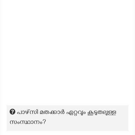
പാഴ്സി മതക്കാർ ഏറ്റവും കൂടുതലുള്ള
സംസ്ഥാനം?