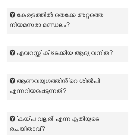
കേരളത്തില്‍ തെക്കേ അറ്റത്തെ
നിയമസഭാ മണ്ഡലം?
എവറസ്റ്റ് കീഴടക്കിയ ആദ്യ വനിത?
ആണവയുഗത്തിൻ്റെ ശിൽപി
എന്നറിയപ്പെടുന്നത്?
‘കയ്പ വല്ലരി’ എന്ന കൃതിയുടെ
രചയിതാവ്?