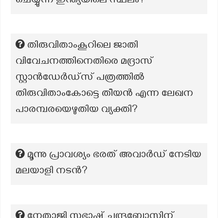
ചെയ്യുന്ന ഇന്ത്യയിലെ സ്ഥലം?
തിരുവിതാംകൂറിലെ ജാതി
വിവേചനത്തിനെതിരെ മദ്രാസ്
സ്റ്റാൻഡേർഡ്‌സ് പത്രത്തിൽ
തിരുവിതാംകോട്ടെ തീയൻ എന്ന ലേഖന
പാരമ്പരയെഴുതിയ വ്യക്തി?
മൂന്നു പ്രാവശ്യം ഭരത് അവാർഡ് നേടിയ
മലയാളി നടൻ?
നേതാജി സുഭാഷ് ചന്ദ്രബോസിന്