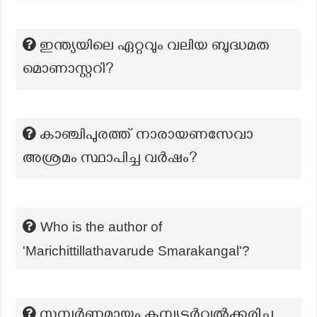
ഇന്ത്യയിലെ ഏറ്റവും വലിയ ബുദ്ധമത
മൊണാസ്റ്ററി?
കാഞ്ചിപുരത്ത് നാരായണസേവാ
അശ്രമം സ്ഥാപിച്ച വർഷം?
Who is the author of
'Marichittillathavarude Smarakangal'?
സമ്പൂര്‍ണ്ണമായും കമ്പ്യൂട്ടര്‍വല്‍ക്കരിച്ച