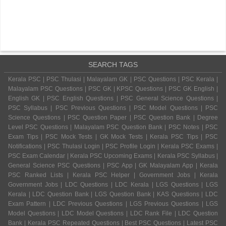
SEARCH TAGS
Kerala PSC | PSC Thulasi | Malayalam GK | PSC Questions | PSC Kerala |
Malayalam PSC Questions | PSC GK | KPSC Questions | PSC GK English |
English GK | PSC English Questions | PSC General Science Questions |
PSC Syllabus | PSC Previous Questions | PSC Model Questions | PSC
Science Questions | PSC Question Paper | PSC Question Bank | Degree
Level PSC Questions | Malayalam PSC Question Bank | PSC Notes | PSC
Exam Tips | PSC Mock Tests | GK Mock Tests | Kerala PSC Tips | PSC
Notifications | PSC Thulasi Login | PSC Profile Login | Kerala PSC Exams |
PSC Exam Calendar | Kerala PSC Upcoming Exams | Kerala PSC Syllabus |
General Science PSC Questions | PSC App | GK Malayalam App | Kerala
PSC Ranked Lists | Kerala PSC Helper | Government Jobs | Kerala
Government Jobs | LDC Questions | LDC Kerala | LGS Questions | LGS
Kerala | LDC Question Bank | LGS Question Bank | KAS Questions | LDC
Exam Pattern | LDC Previous Questions | LGS Previous Questions | LGS
Model Questions | LDC Model Questions | LDC Rank File | LDC Question
Bank | Kerala PSC Repeated Questions | Best PSC Questions | Latest PSC