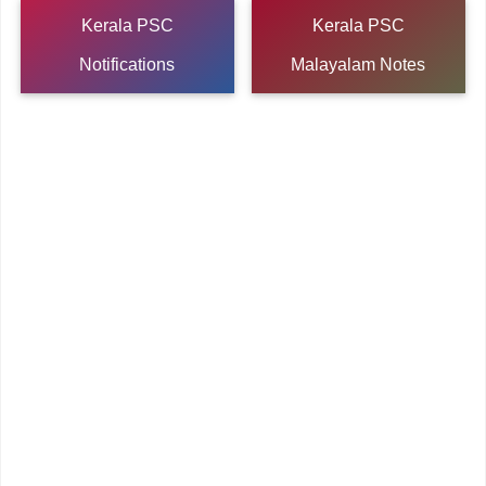
Kerala PSC
Kerala PSC
Notifications
Malayalam Notes