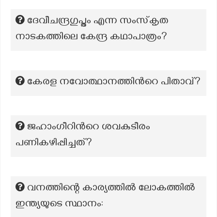
ദേവീചന്ദ്രഗുപ്തം എന്ന സംസ്‌കൃത
നാടകത്തിലെ കേന്ദ്ര കഥാപാത്രം?
കേരള നവോത്ഥാനത്തിന്‍റെ പിതാവ്?
ജഹാംഗീറിൻറെ ശവകുടീരം
പണികഴിപ്പിച്ചത്?
വനത്തിന്റെ കാര്യത്തിൽ ലോകത്തിൽ
ഇന്ത്യയുടെ സ്ഥാനം: