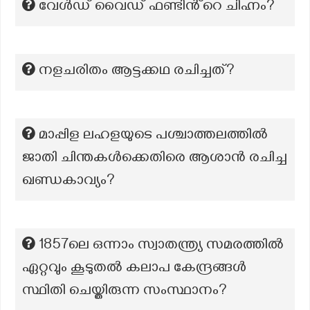
വേൾഡ് വൈഡ് ഫണ്ടിൻ്റെ ചിഹ്നം?
നളചരിതം ആട്ടക്കഥ രചിച്ചത്?
മാപ്പിള ലഹളയുടെ പശ്ചാത്തലത്തില്‍
ജാതി ചിന്തകള്‍ക്കെതിരെ ആശാന്‍ രചിച്ച
ഖണ്ഡകാവ്യം?
1857ലെ ഒന്നാം സ്വാതന്ത്ര്യ സമരത്തിൽ
ഏറ്റവും കൂടുതൽ കലാപ കേന്ദ്രങ്ങൾ
സ്ഥിതി ചെയ്തിരുന്ന സംസ്ഥാനം?