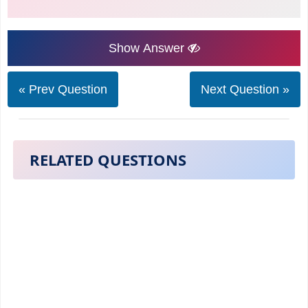
Show Answer
« Prev Question
Next Question »
RELATED QUESTIONS