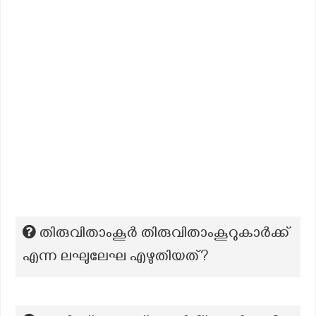
തിരുവിതാംകൂർ തിരുവിതാംകൂറുകാർക്ക്
എന്ന ലഘുലേഘ എഴുതിയത്?