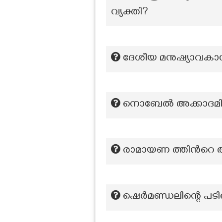
വ്യക്തി?
ദേശീയ മനുഷ്യാവകാശ
നൊബേൽ അക്കാദമി
രാമായണ ത്തിൻറെ അധ
ഷെർമണ്ഡലിന്റെ പടിക്