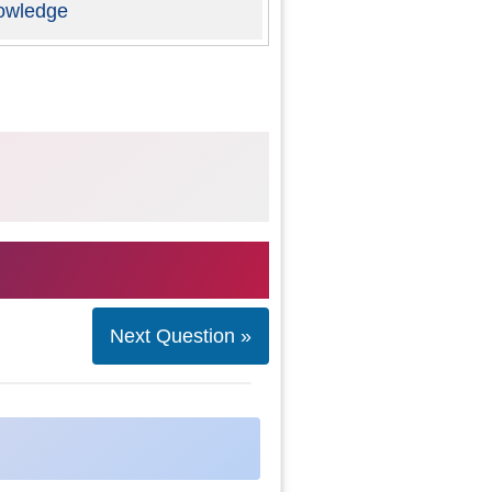
owledge
Next Question »