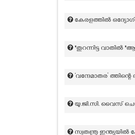
കേരളത്തിൽ ഒദ്യോഗ
"തുറന്നിട്ട വാതിൽ
‘വന്ദേമാതര’ ത്തിന്റ
യു.ജി.സി. വൈസ് ച
സ്വതന്ത്ര ഇന്ത്യയ