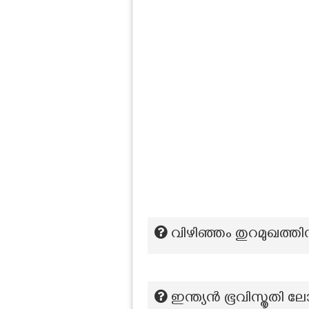
വിഴിഞ്ഞം തുറമുഖത്ത
ഇന്ത്യൻ ഭൂവിസ്തൃതി 