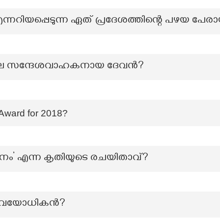
്നറിയപ്പെടുന്ന ഏത് പ്രദേശത്തിന്റെ പഴയ പേരായ
ലെ സന്ദേശവാഹകനായ ദേവൻ?
 Award for 2018?
തനം’ എന്ന കൃതിയുടെ രചയിതാവ്?
്യവയോധികന്‍?