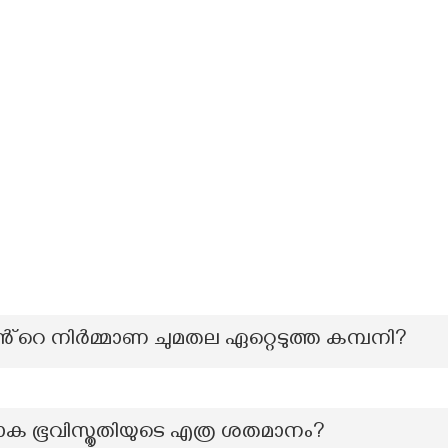
ിൻ്റെ നിർമ്മാണ ചുമതല ഏറ്റെടുത്ത കമ്പനി?
ലോക ഭൂവിസ്തൃതിയുടെ എത്ര ശതമാനം?