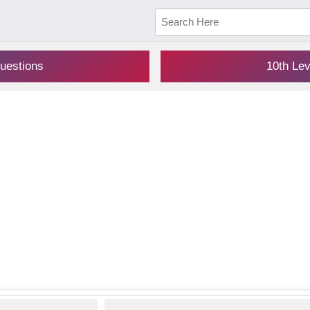
uestions
10th Le