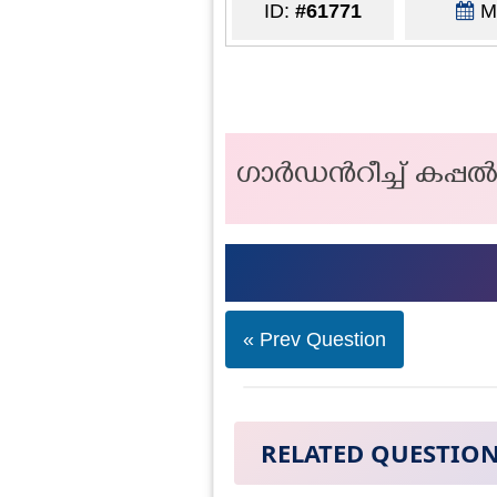
ID:
#61771
Ma
ഗാർഡൻറീച്ച് കപ
« Prev Question
RELATED QUESTIO