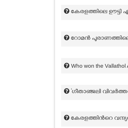
കേരളത്തിലെ ഊട്ടി എന
റോമൻ പുരാണത്തി
Who won the Vallathol
‘ഗീതാഞ്ജലി വിവർത്
കേരളത്തിന്‍റെ വന്ദ