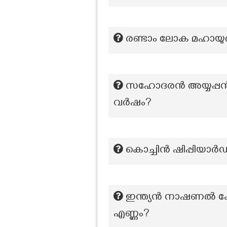
രണ്ടാം ലോക മഹായു
സഹോദരൻ അയ്യപ്പൻ എ
വർഷം?
കൊച്ചിൻ ഷിപ്പിയാർഡ
ഇന്ത്യൻ നാഷണൽ കോൺ
എണ്ണം?