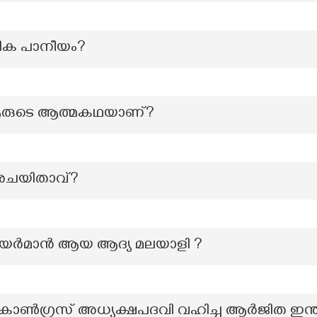
ിക പാനീയം?
 "ആരുടെ ആത്മകഥയാണ്?
െ രചയിതാവ്?
െയർമാൻ ആയ ആദ്യ മലയാളി ?
ിൽ കോൺഗ്രസ് അധ്യക്ഷപദവി വഹിച്ച ആർജിത ഇന്ത