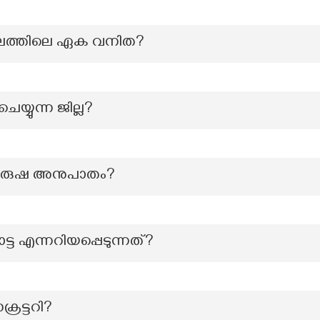
കുലത്തിലെ ഏക വനിത?
യ്യുന്ന ജില്ല?
പുരുഷ അനുപാതം?
 എന്നറിയപ്പെടുന്നത്?
രട്ടറി?