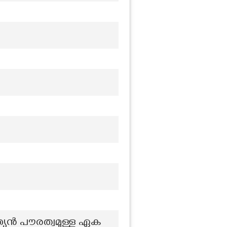
്യൻ പൗരത്വമുള്ള ഏക