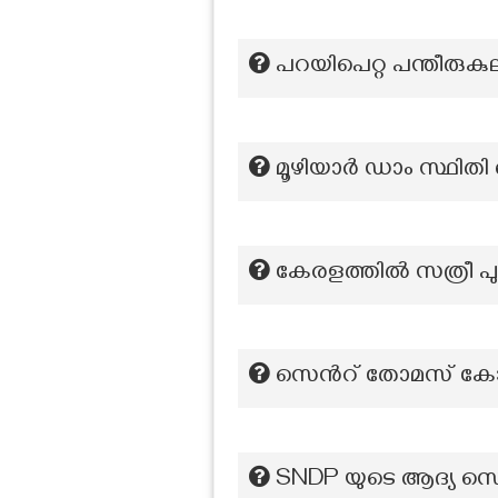
പറയിപെറ്റ പന്തീരു
മൂഴിയാർ ഡാം സ്ഥിതി ചെ
കേരളത്തിൽ സത്രീ 
സെൻറ് തോമസ് കോട്ട
SNDP യുടെ ആദ്യ സെക്