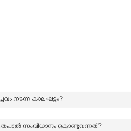
ിപ്ലവം നടന്ന കാലഘട്ടം?
യി തപാൽ സംവിധാനം കൊണ്ടുവന്നത്?