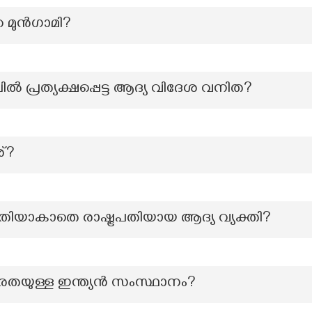
 മുൻഗാമി?
പിൽ പ്രത്യക്ഷപ്പെട്ട ആദ്യ വിദേശ വനിത?
്?
തിയാകാതെ രാഷ്ട്രപതിയായ ആദ്യ വ്യക്തി?
ഷരതയുള്ള ഇന്ത്യൻ സംസ്ഥാനം?