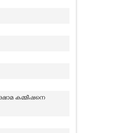
ൽ ക്ഷാമ കമ്മീഷനെ