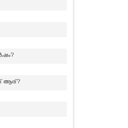
വർഷം?
ത് ആര്?