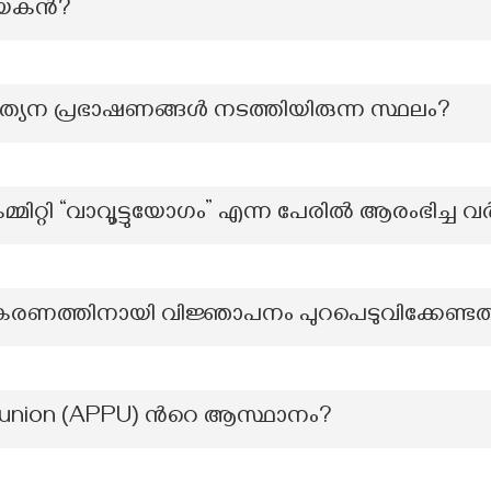
യകന്‍?
്യേന പ്രഭാഷണങ്ങൾ നടത്തിയിരുന്ന സ്ഥലം?
കമ്മിറ്റി “വാവൂട്ടുയോഗം” എന്ന പേരിൽ ആരംഭിച്ച 
കരണത്തിനായി വിജ്ഞാപനം പുറപെടുവിക്കേണ്ട
l union (APPU) ന്‍റെ ആസ്ഥാനം?