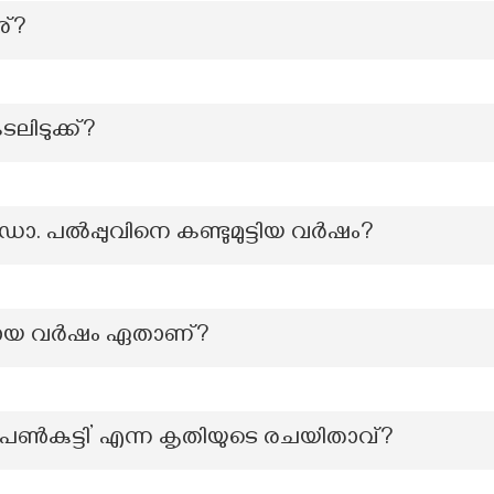
ര്?
ടലിടുക്ക്?
ോ. പൽപ്പുവിനെ കണ്ടുമുട്ടിയ വർഷം?
മായ വർഷം ഏതാണ്?
പെൺകുട്ടി’ എന്ന കൃതിയുടെ രചയിതാവ്?