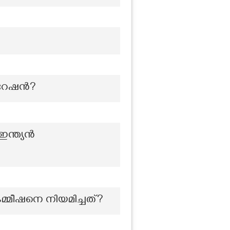
പറേഷൻ?
ഇന്ത്യൻ
കമ്മീഷനെ നിയമിച്ചത്?