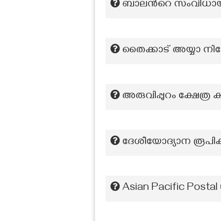
ബാലന്‍റെ സംവിധാ
തൈക്കാട് അയ്യാ നിത
അരുവിപ്പുറം ക്ഷേത്ര 
ദേശീയോദ്യാന രൂപി
Asian Pacific Posta