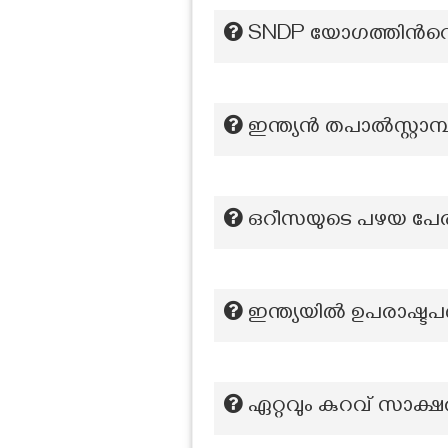
SNDP യോഗത്തിൻറെ
ഇന്ത്യൻ തപാൽസ്റ്റാമ്
ഒറീസയുടെ പഴയ പേര
ഇന്ത്യയിൽ ഉപരാഷ്ടപ
ഏറ്റവും കുറവ് സാക്