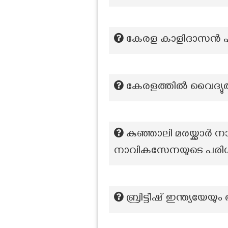
കേരള കാളിദാസൻ എന്
കേരളത്തിൽ വൈദ്യു
കുഞ്ഞാലി മരയ്ക്കാർ ന
നാവികസേനയുടെ പരിശീ
ബ്രിട്ടീഷ് ഇന്ത്യയേ