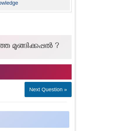
owledge
മുങ്ങിക്കപ്പൽ ?
Next Question »