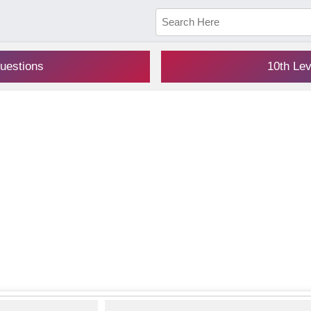
uestions
10th Le