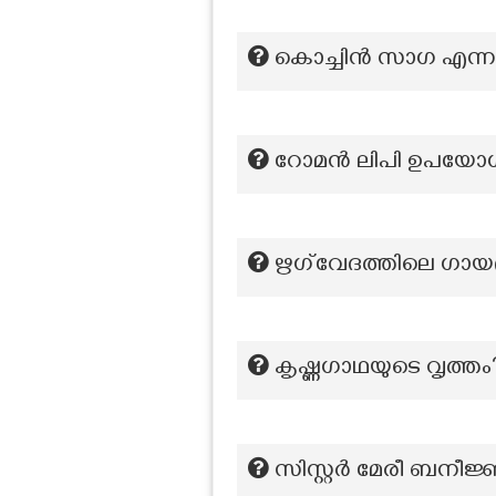
കൊച്ചിൻ സാഗ എന്ന ഗ
റോമൻ ലിപി ഉപയോഗി
ഋഗ്‌വേദത്തിലെ ഗായത്
കൃഷ്ണഗാഥയുടെ വൃത്തം
സിസ്റ്റര്‍ മേരീ ബനീജ