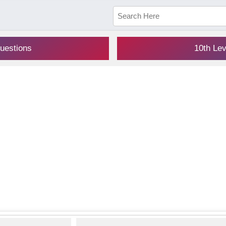
uestions
10th Le