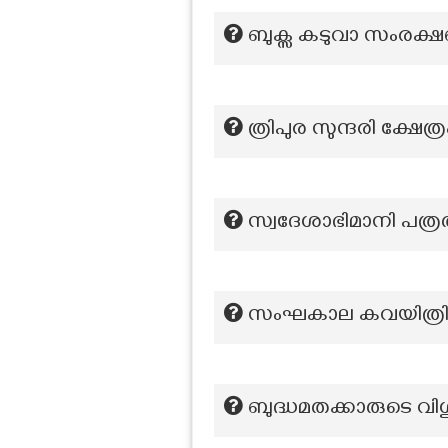
ബുക്സ കടുവാ സംരക്ഷണ
ത്രിപുര സുന്ദരി ക്ഷേത്
സ്വദേശാഭിമാനി പത്രത
സംഘകാല കവയിത്രികള
ബുദ്ധമതക്കാരുടെ വിശു