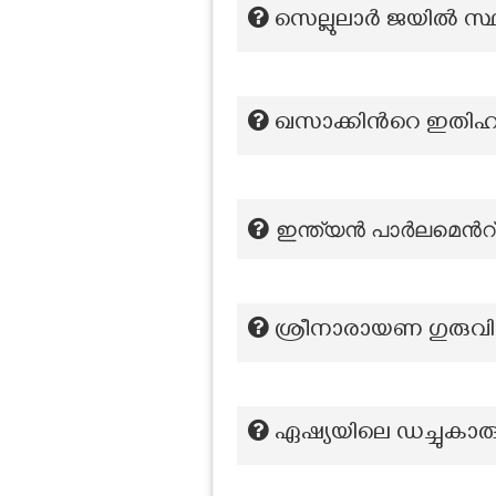
സെല്ലുലാർ ജയിൽ സ്ഥിത
ഖസാക്കിന്‍റെ ഇതിഹാ
ഇന്ത്യൻ പാർലമെൻറ് 
ശ്രീനാരായണ ഗുരുവി
ഏഷ്യയിലെ ഡച്ചുകാര