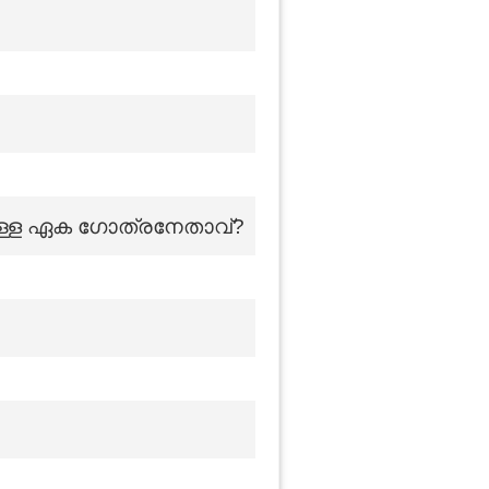
്ടുള്ള ഏക ഗോത്രനേതാവ്?