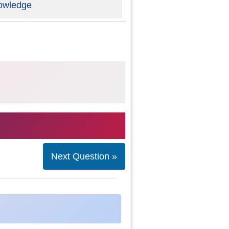
owledge
Next Question »