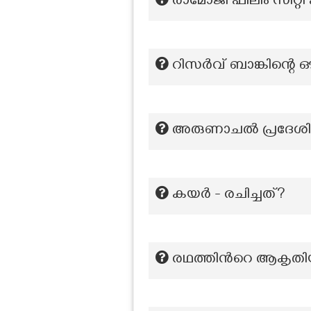
രാമോജി ഫിലിം സിറ്
റിസർവ് ബാങ്കിന്റെ ഔ
അരുണാചൽ പ്രദേശിന
കയർ - രചിച്ചത്?
രഥത്തിന്‍റെ ആകൃതിയില്