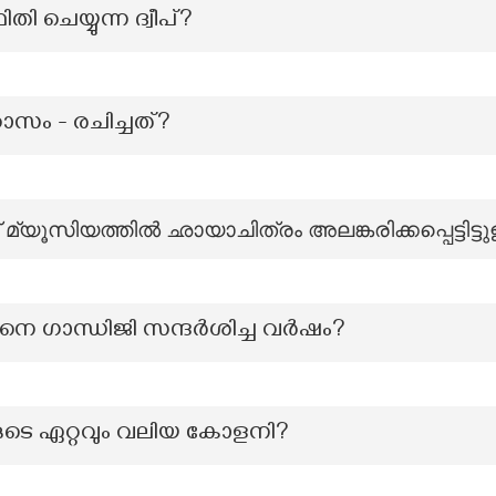
ി ചെയ്യുന്ന ദ്വീപ്?
സം - രചിച്ചത്?
മ്യൂസിയത്തിൽ ഛായാചിത്രം അലങ്കരിക്കപ്പെട്ടിട
നെ ഗാന്ധിജി സന്ദർശിച്ച വർഷം?
ുടെ ഏറ്റവും വലിയ കോളനി?