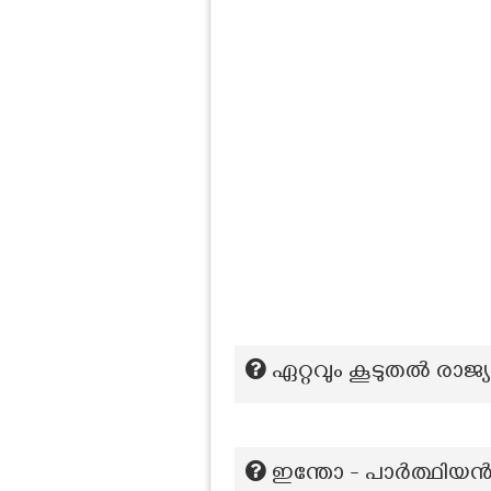
ഏറ്റവും കൂടുതൽ രാജ്യ
ഇന്തോ - പാർത്ഥിയ