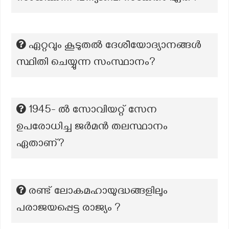
ഏറ്റവും കൂടുതൽ ദേശീയോദ്യാനങ്ങൾ
സ്ഥിതി ചെയ്യുന്ന സംസ്ഥാനം?
1945- ൽ സോവിയറ്റ് സേന
ഉപരോധിച്ച ജർമൻ തലസ്ഥാനം
ഏതാണ്?
രണ്ട് ലോകമഹായുദ്ധങ്ങളിലും
പരാജയപ്പെട്ട രാജ്യം ?