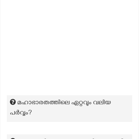
മഹാഭാരതത്തിലെ ഏറ്റവും വലിയ
പർവ്വം?