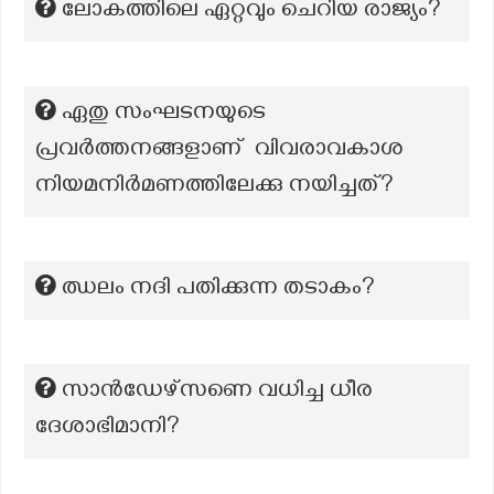
ലോകത്തിലെ ഏറ്റവും ചെറിയ രാജ്യം?
ഏതു സംഘടനയുടെ
പ്രവർത്തനങ്ങളാണ് വിവരാവകാശ
നിയമനിർമണത്തിലേക്കു നയിച്ചത്?
ഝലം നദി പതിക്കുന്ന തടാകം?
സാൻഡേഴ്സണെ വധിച്ച ധീര
ദേശാഭിമാനി?