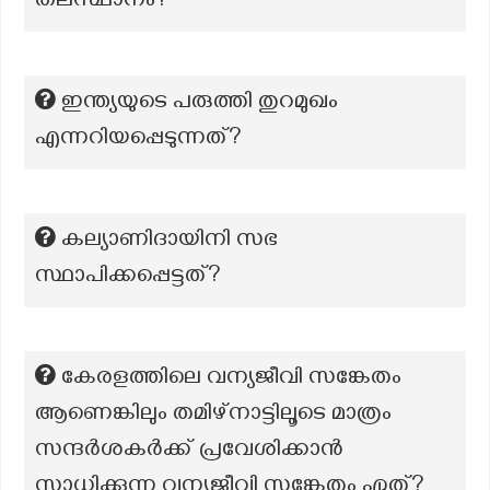
തലസ്ഥാനം?
ഇന്ത്യയുടെ പരുത്തി തുറമുഖം
എന്നറിയപ്പെടുന്നത്?
കല്യാണിദായിനി സഭ
സ്ഥാപിക്കപ്പെട്ടത്?
കേരളത്തിലെ വന്യജീവി സങ്കേതം
ആണെങ്കിലും തമിഴ്നാട്ടിലൂടെ മാത്രം
സന്ദർശകർക്ക് പ്രവേശിക്കാൻ
സാധിക്കുന്ന വന്യജീവി സങ്കേതം ഏത്?