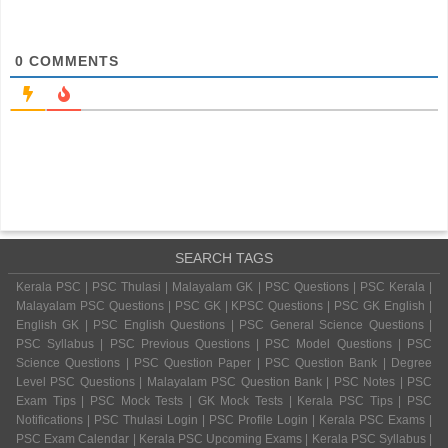
0
COMMENTS
SEARCH TAGS
Kerala PSC | PSC Thulasi | Malayalam GK | PSC Questions | PSC Kerala |
Malayalam PSC Questions | PSC GK | KPSC Questions | PSC GK English |
English GK | PSC English Questions | PSC General Science Questions |
PSC Syllabus | PSC Previous Questions | PSC Model Questions | PSC
Science Questions | PSC Question Paper | PSC Question Bank | Degree
Level PSC Questions | Malayalam PSC Question Bank | PSC Notes | PSC
Exam Tips | PSC Mock Tests | GK Mock Tests | Kerala PSC Tips | PSC
Notifications | PSC Thulasi Login | PSC Profile Login | Kerala PSC Exams |
PSC Exam Calendar | Kerala PSC Upcoming Exams | Kerala PSC Syllabus |