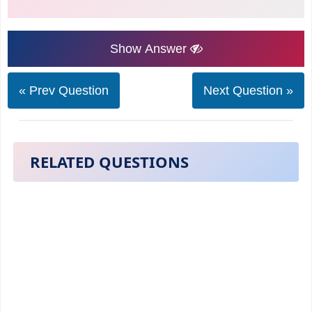
Show Answer
« Prev Question
Next Question »
RELATED QUESTIONS