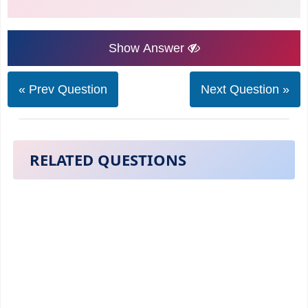
Show Answer
« Prev Question
Next Question »
RELATED QUESTIONS