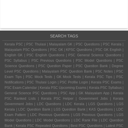
SEARCH TAGS
Kerala PSC | PSC Thulasi | Malayalam GK | PSC Questions | PSC Kerala |
Malayalam PSC Questions | PSC GK | KPSC Questions | PSC GK English |
English GK | PSC English Questions | PSC General Science Questions |
PSC Syllabus | PSC Previous Questions | PSC Model Questions | PSC
Science Questions | PSC Question Paper | PSC Question Bank | Degree
Level PSC Questions | Malayalam PSC Question Bank | PSC Notes | PSC
Exam Tips | PSC Mock Tests | GK Mock Tests | Kerala PSC Tips | PSC
Notifications | PSC Thulasi Login | PSC Profile Login | Kerala PSC Exams |
PSC Exam Calendar | Kerala PSC Upcoming Exams | Kerala PSC Syllabus |
General Science PSC Questions | PSC App | GK Malayalam App | Kerala
PSC Ranked Lists | Kerala PSC Helper | Government Jobs | Kerala
Government Jobs | LDC Questions | LDC Kerala | LGS Questions | LGS
Kerala | LDC Question Bank | LGS Question Bank | KAS Questions | LDC
Exam Pattern | LDC Previous Questions | LGS Previous Questions | LGS
Model Questions | LDC Model Questions | LDC Rank File | LDC Question
Bank | Kerala PSC Repeated Questions | Best PSC Questions | Latest PSC