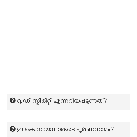
വുഡ് സ്പിരിറ്റ് എന്നറിയപ്പടുന്നത്?
ഇ.കെ.നായനാരുടെ പൂർണനാമം?