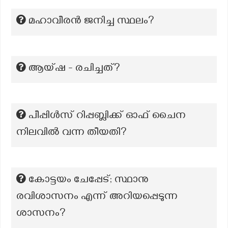
മഹാവീരന്‍ ജനിച്ച സ്ഥലം?
ആയ്ഷ - രചിച്ചത്?
പീപ്പിൾസ് റിപ്പബ്ലിക്ക് ഓഫ് ചൈന
നിലവിൽ വന്ന തീയതി?
കോട്ടയം ചേപ്പേട്; സ്ഥാനു
രവിശാസനം എന്ന് അറിയപ്പെടുന്ന
ശാസനം?