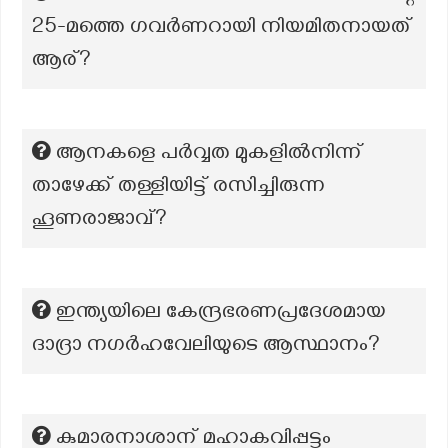
25-മത്തെ ഗവർണറായി നിയമിതനായത്
ആര്?
ആനകളെ പര്‍വ്വത മുകളില്‍നിന്ന്
താഴേക്ക് തള്ളിയിട്ട് രസിച്ചിരുന്ന
ഹൂണരാജാവ്?
ഇന്ത്യയിലെ കേന്ദ്രഭരണപ്രദേശമായ
ദാദ്രാ നഗർഹവേലിയുടെ ആസ്ഥാനം?
കുമാരനാശാന് മഹാകവിപ്പട്ടം