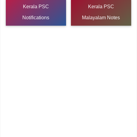
Kerala PSC
Kerala PSC
Notifications
Malayalam Notes