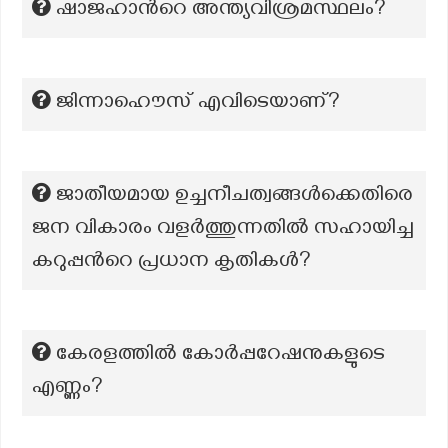
ഷാജഹാന്‍റെ അന്ത്യവിശ്രമസ്ഥലം?
ജിന്നാഹൌസ് എവിടെയാണ്?
ജാതീയമായ ഉച്ചനീചത്വങ്ങൾക്കെതിരെ
ജന വികാരം വളർത്തുന്നതിൽ സഹായിച്ച
കറുപ്പന്‍റെ പ്രധാന കൃതികൾ?
കേരളത്തിൽ കോർപ്പറേഷനുകളുടെ
എണ്ണം?