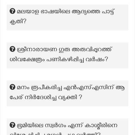
മലയാള ഭാഷയിലെ ആദ്യത്തെ പാട്ട്
കൃതി?
ശ്രീനാരായണ ഗുരു അരുവിപ്പുറത്ത്
ശിവക്ഷേത്രം പണികഴിപ്പിച്ച വർഷം?
മനം രൂപീകരിച്ച എൻഎസ്എസിന് ആ
പേര് നിർദേശിച്ച വ്യക്തി ?
ഭൂമിയിലെ സ്വർഗം എന്ന് കാശ്മീരിനെ