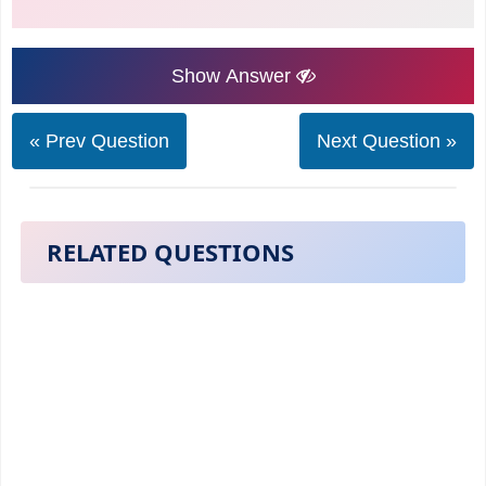
Show Answer
« Prev Question
Next Question »
RELATED QUESTIONS