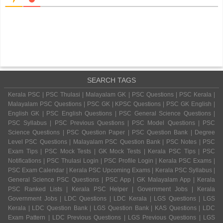
SEARCH TAGS
Kerala PSC | PSC Thulasi | Malayalam GK | PSC Questions | PSC Kerala |
Malayalam PSC Questions | PSC GK | KPSC Questions | PSC GK English |
English GK | PSC English Questions | PSC General Science Questions |
PSC Syllabus | PSC Previous Questions | PSC Model Questions | PSC
Science Questions | PSC Question Paper | PSC Question Bank | Degree
Level PSC Questions | Malayalam PSC Question Bank | PSC Notes | PSC
Exam Tips | PSC Mock Tests | GK Mock Tests | Kerala PSC Tips | PSC
Notifications | PSC Thulasi Login | PSC Profile Login | Kerala PSC Exams |
PSC Exam Calendar | Kerala PSC Upcoming Exams | Kerala PSC Syllabus |
General Science PSC Questions | PSC App | GK Malayalam App | Kerala
PSC Ranked Lists | Kerala PSC Helper | Government Jobs | Kerala
Government Jobs | LDC Questions | LDC Kerala | LGS Questions | LGS
Kerala | LDC Question Bank | LGS Question Bank | KAS Questions | LDC
Exam Pattern | LDC Previous Questions | LGS Previous Questions | LGS