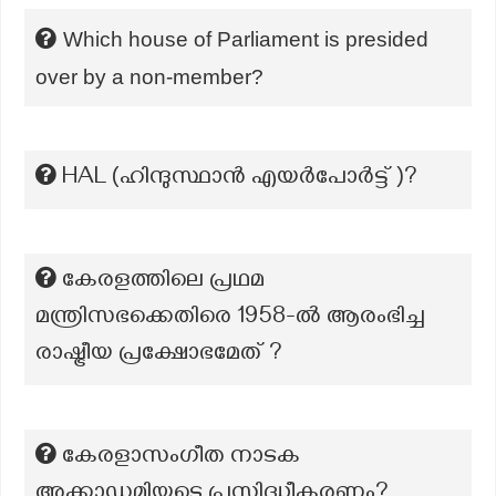
Which house of Parliament is presided
over by a non-member?
HAL (ഹിന്ദുസ്ഥാൻ എയർപോർട്ട് )?
കേരളത്തിലെ പ്രഥമ
മന്ത്രിസഭക്കെതിരെ 1958-ൽ ആരംഭിച്ച
രാഷ്ട്രീയ പ്രക്ഷോഭമേത് ?
കേരളാസംഗീത നാടക
അക്കാഡമിയുടെ പ്രസിദ്ധീകരണം?