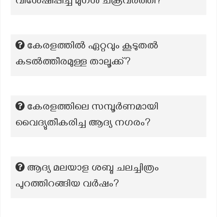
വിശേഷിപ്പിച്ച മുഗൾ ചക്രവർത്തി?
കേരളത്തില്‍ ഏറ്റവും കൂടുതല്‍
കടല്‍ത്തീരമുള്ള താലൂക്ക്?
കേരളത്തിലെ സമ്പൂർണമായി
വൈദ്യുതീകരിച്ച ആദ്യ നഗരം?
ആദ്യ മലയാള ശബ്ദ ചലച്ചിത്രം
പുറത്തിറങ്ങിയ വർഷം?