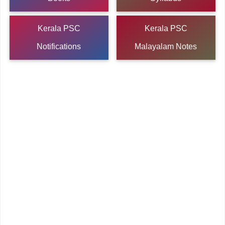
Kerala PSC
Kerala PSC
Notifications
Malayalam Notes