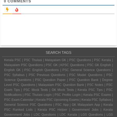
0
COMMENTS
SEARCH TAGS
Kerala PSC | PSC Thulasi | Malayalam GK | PSC Questions | PSC Kerala |
Malayalam PSC Questions | PSC GK | KPSC Questions | PSC GK English |
English GK | PSC English Questions | PSC General Science Questions |
PSC Syllabus | PSC Previous Questions | PSC Model Questions | PSC
Science Questions | PSC Question Paper | PSC Question Bank | Degree
Level PSC Questions | Malayalam PSC Question Bank | PSC Notes | PSC
Exam Tips | PSC Mock Tests | GK Mock Tests | Kerala PSC Tips | PSC
Notifications | PSC Thulasi Login | PSC Profile Login | Kerala PSC Exams |
PSC Exam Calendar | Kerala PSC Upcoming Exams | Kerala PSC Syllabus |
General Science PSC Questions | PSC App | GK Malayalam App | Kerala
PSC Ranked Lists | Kerala PSC Helper | Government Jobs | Kerala
Government Jobs | LDC Questions | LDC Kerala | LGS Questions | LGS