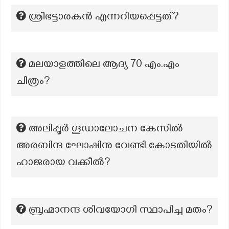
ശ്രീഭട്ടാരകൻ എന്നറിയപ്പെട്ടത്?
മലയാളത്തിലെ ആദ്യ 70 എം.എം
ചിത്രം?
അലിപ്പൂർ ഗൂഡാലോചന കേസിൽ
അരബിന്ദ ഘോഷിനു വേണ്ടി കോടതിയിൽ
ഹാജരായ വക്കീൽ?
ബ്രഹ്മാനന്ദ ശിവയോഗി സ്ഥാപിച്ച മതം?