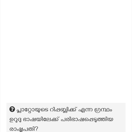
പ്ലാറ്റോയുടെ റിപ്പബ്ലിക്ക് എന്ന ഗ്രന്ഥം
ഉറുദു ഭാഷയിലേക്ക് പരിഭാഷപ്പെടുത്തിയ
രാഷ്ട്രപതി?