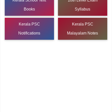
Kerala School Text
10th Level Exam
Books
Syllabus
Kerala PSC
Kerala PSC
Notifications
Malayalam Notes