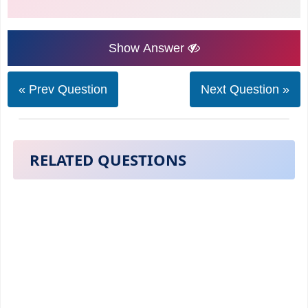
Show Answer
« Prev Question
Next Question »
RELATED QUESTIONS