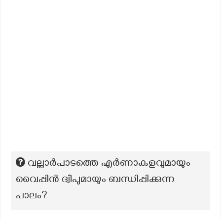
വല്ലാർപാടത്തെ എർണാകുളവുമായും
വൈപ്പിൻ ദ്വീപുമായും ബന്ധിപ്പിക്കുന്ന
പാലം?