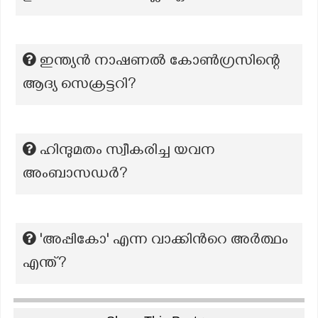
ഇന്ത്യൻ നാഷണൽ കോൺഗ്രസിന്റെ
ആദ്യ സെക്രട്ടറി?
ഹിന്ദുമതം സ്വീകരിച്ച യവന
അംബാസഡർ?
'അപ്പികോ' എന്ന വാക്കിൻറെ അർത്ഥം
എന്ത്?