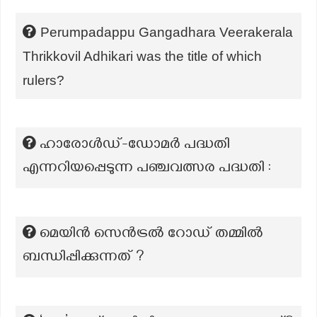
Perumpadappu Gangadhara Veerakerala
Thrikkovil Adhikari was the title of which
rulers?
ഹാരോൾഡ്-ഡോമർ പദ്ധതി
എന്നറിയപ്പെടുന്ന പഞ്ചവത്സര പദ്ധതി :
മെയിൻ സെൻട്രൽ റോഡ് തമ്മിൽ
ബന്ധിപ്പിക്കുന്നത് ?