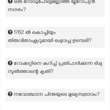
ഒരു റോഡുപോലുമില്ലാത്ത യൂറോപ്യൻ
നഗരം?
1762 ൽ കൊച്ചിയും
തിരുവിതാംകൂറുമായി ഒപ്പുവച്ച ഉടമ്പടി?
റോക്കറ്റിനെ കുറിച്ച് പ്രതിപാദിക്കുന്ന ടിപ്പു
സുൽത്താന്റെ കൃതി?
നവോത്ഥാന ചിന്തയുടെ മുഖ്യസ്വഭാവം?