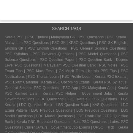
SEARCH TAGS
Kerala PSC | PSC Thulasi | Malayalam GK | PSC Questions | PSC Kerala |
Malayalam PSC Questions | PSC GK | KPSC Questions | PSC GK English |
English GK | PSC English Questions | PSC General Science Questions |
PSC Syllabus | PSC Previous Questions | PSC Model Questions | PSC
Science Questions | PSC Question Paper | PSC Question Bank | Degree
Level PSC Questions | Malayalam PSC Question Bank | PSC Notes | PSC
Exam Tips | PSC Mock Tests | GK Mock Tests | Kerala PSC Tips | PSC
Notifications | PSC Thulasi Login | PSC Profile Login | Kerala PSC Exams |
PSC Exam Calendar | Kerala PSC Upcoming Exams | Kerala PSC Syllabus |
General Science PSC Questions | PSC App | GK Malayalam App | Kerala
PSC Ranked Lists | Kerala PSC Helper | Government Jobs | Kerala
Government Jobs | LDC Questions | LDC Kerala | LGS Questions | LGS
Kerala | LDC Question Bank | LGS Question Bank | KAS Questions | LDC
Exam Pattern | LDC Previous Questions | LGS Previous Questions | LGS
Model Questions | LDC Model Questions | LDC Rank File | LDC Question
Bank | Kerala PSC Repeated Questions | Best PSC Questions | Latest PSC
Questions | Current Affairs | Government Job Exams | UPSC | RRB | Kerala
GK Questions | Kerala Questions | Malayalam Questions