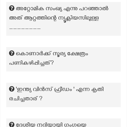
അറ്റോമിക സംഖ്യ എന്നു പറഞ്ഞാൽ
അത് ആറ്റത്തിന്റെ ന്യൂക്ലിയസിലുള്ള
________
കൊണാർക്ക് സൂര്യ ക്ഷേത്രം
പണികഴിപ്പിച്ചത്?
'ഇന്ത്യ വിൻസ് ഫ്രീഡം ' എന്ന കൃതി
രചിച്ചതാര് ?
ദേശീയ നദിയായി ഗംഗയെ