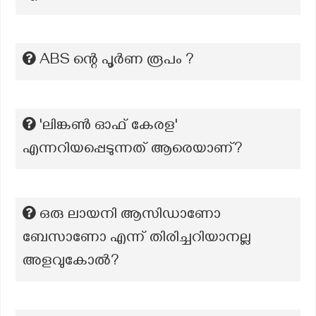
ABS ന്റെ പൂർണ രൂപം ?
'ലിങ്കൺ ഓഫ് കേരള'
എന്നറിയപ്പെടുന്നത് ആരെയാണ്?
ഒരു ലായനി ആസിഡാണോ
ബേസാണോ എന്ന് തിരിച്ചറിയാനല്ല
അളവുകോൽ?