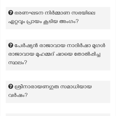
ഭരണഘടന നിർമ്മാണ സഭയിലെ
ഏറ്റവും പ്രായം കൂടിയ അംഗം?
പേർഷ്യൻ രാജാവായ നാദിർഷാ മുഗൾ
രാജാവായ മുഹമ്മദ് ഷായെ തോൽപ്പിച്ച
സ്ഥലം?
ശ്രീനാരായണഗുരു സമാധിയായ
വർഷം?