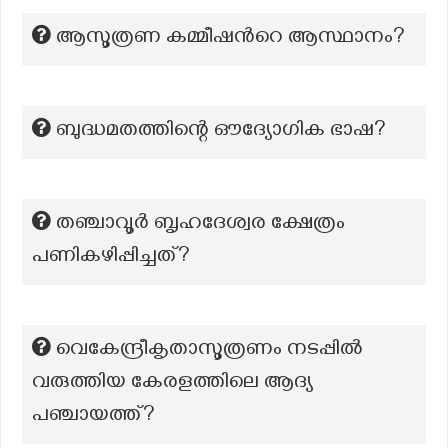
ആസൂത്രണ കമ്മീഷന്‍റെ ആസ്ഥാനം?
ബുദ്ധമതത്തിന്റെ ഔദ്യോഗിക ഭാഷ?
തഞ്ചാവൂർ ബൃഹദേശ്വര ക്ഷേത്രം
പണികഴിപ്പിച്ചത്?
വെകേന്ദ്രീകൃതാസൂത്രണം നടപ്പിൽ
വരുത്തിയ കേരളത്തിലെ ആദ്യ
പഞ്ചായത്ത്?