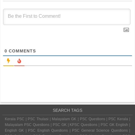
0
COMMENTS
SEARCH TAGS
Kerala PSC | PSC Thulasi | Malayalam GK | PSC Questions | PSC Kerala |
Malayalam PSC Questions | PSC GK | KPSC Questions | PSC GK English |
English GK | PSC English Questions | PSC General Science Questions |