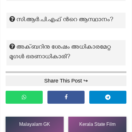
സി.ആർ.പി.എഫ് ന്‍റെ ആസ്ഥാനം?
അക്ബറിനു ശേഷം അധികാരമേറ്റ
മുഗൾ ഭരണാധികാരി?
Share This Post ↪
Malayalam GK
Kerala State Film