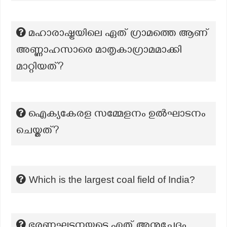
മഹാരാഷ്ട്രയിലെ ഏത് ഗ്രാമത്തെ ആണ്
അണ്ണാഹസാരെ മാതൃകാഗ്രാമമാക്കി
മാറ്റിയത്?
ഐക്യകേരള സമ്മേളനം ഉൽഘാടനം
ചെയ്തത്?
Which is the largest coal field of India?
ഭരണഘടനയുടെ ഏത് അനുച്ഛേദം