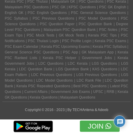
Kerala PSC | PSC Thulasi | Malayalam GK | PSC Questions | PSC Kerala |
Malayalam PSC Questions | PSC GK | KPSC Questions | PSC GK English |
English GK | PSC English Questions | PSC General Science Questions |
PSC Syllabus | PSC Previous Questions | PSC Model Questions | PSC
Science Questions | PSC Question Paper | PSC Question Bank | Degree
Level PSC Questions | Malayalam PSC Question Bank | PSC Notes | PSC
Exam Tips | PSC Mock Tests | GK Mock Tests | Kerala PSC Tips | PSC
Notifications | PSC Thulasi Login | PSC Profile Login | Kerala PSC Exams |
PSC Exam Calendar | Kerala PSC Upcoming Exams | Kerala PSC Syllabus |
General Science PSC Questions | PSC App | GK Malayalam App | Kerala
PSC Ranked Lists | Kerala PSC Helper | Government Jobs | Kerala
Government Jobs | LDC Questions | LDC Kerala | LGS Questions | LGS
Kerala | LDC Question Bank | LGS Question Bank | KAS Questions | LDC
Exam Pattern | LDC Previous Questions | LGS Previous Questions | LGS
Model Questions | LDC Model Questions | LDC Rank File | LDC Question
Bank | Kerala PSC Repeated Questions | Best PSC Questions | Latest PSC
Questions | Current Affairs | Government Job Exams | UPSC | RRB | Kerala
GK Questions | Kerala Questions | Malayalam Questions
Copyright © 2016 - 2023 | By
TECHAntena
&
Adeeb
JOIN