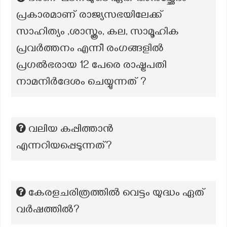
പ്രകാരമാണ് രാജ്യസഭയിലേക്ക്
സാഹിത്യം ,ശാസ്ത്രം, കല, സാമൂഹിക
പ്രവർത്തനം എന്നീ രംഗങ്ങളിൽ
പ്രഗൽഭരായ 12 പേരെ രാഷ്ട്രപതി
നാമനിർദേശം ചെയ്യുന്നത് ?
വലിയ കപ്പിത്താൻ
എന്നറിയപ്പെടുന്നത്?
കേരളചരിത്രത്തിൽ വെട്ടം യുദ്ധം ഏത്
വർഷത്തിൽ?