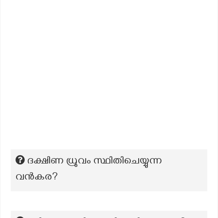
ദക്ഷിണ ധ്രുവം സ്ഥിതിചെയ്യുന്ന
വൻകര?