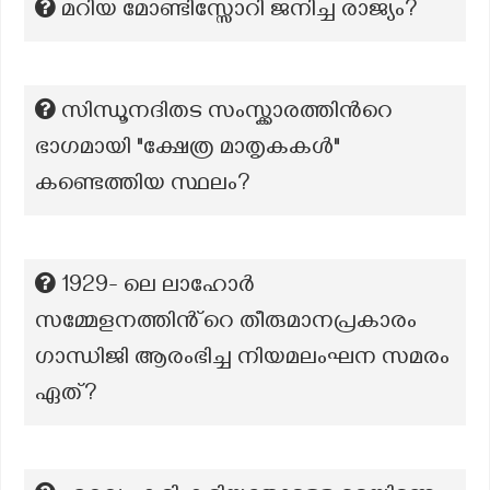
മറിയ മോണ്ടിസ്സോറി ജനിച്ച രാജ്യം?
സിന്ധൂനദിതട സംസ്ക്കാരത്തിന്‍റെ
ഭാഗമായി "ക്ഷേത്ര മാതൃകകൾ"
കണ്ടെത്തിയ സ്ഥലം?
1929- ലെ ലാഹോർ
സമ്മേളനത്തിൻ്റെ തീരുമാനപ്രകാരം
ഗാന്ധിജി ആരംഭിച്ച നിയമലംഘന സമരം
ഏത്?