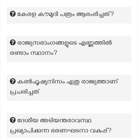
കേരള കൗമുദി പത്രം ആരംഭിച്ചത്?
രാജ്യസഭാംഗങ്ങളുടെ എണ്ണത്തിൽ
രണ്ടാം സ്ഥാനം?
കൺഫൂഷ്യനിസം ഏതു രാജ്യത്താണ്
പ്രചരിച്ചത്
ദേശീയ അടിയന്തരാവസ്ഥ
പ്രഖ്യാപിക്കുന്ന ഭരണഘടനാ വകുപ്പ്?