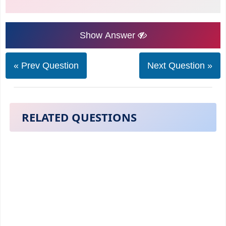
Show Answer
« Prev Question
Next Question »
RELATED QUESTIONS