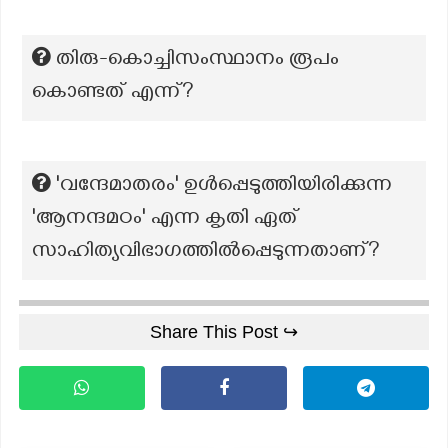
തിരു-കൊച്ചിസംസ്ഥാനം രൂപം
കൊണ്ടത് എന്ന്?
'വന്ദേമാതരം' ഉൾപ്പെടുത്തിയിരിക്കുന്ന
'ആനന്ദമഠം' എന്ന കൃതി ഏത്
സാഹിത്യവിഭാഗത്തിൽപ്പെടുന്നതാണ്?
Share This Post ↪