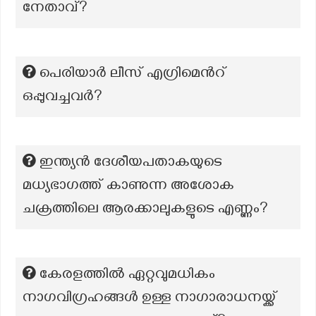
നേതാവ്?
പെരിയാർ ലീസ് എഗ്രിമെന്‍റ്
ഒപ്പുവച്ചവർ?
ഇന്ത്യൻ ദേശീയപതാകയുടെ
മധ്യഭാഗത്ത് കാണുന്ന അശോക
ചക്രത്തിലെ ആരക്കാലുകളുടെ എണ്ണം?
കേരളത്തിൽ ഏറ്റവുമധികം
നാഗവിഗ്രഹങ്ങൾ ഉള്ള നാഗാരാധനയ്ക്ക്