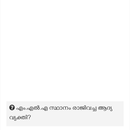
എം.എല്‍.എ സ്ഥാനം രാജിവച്ച ആദ്യ
വ്യക്തി?