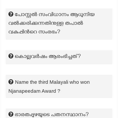
പോസ്റ്റൽ സംവിധാനം ആധുനിയ
വൽക്കരിക്കുന്നതിനുള്ള തപാൽ
വകുപ്പിന്‍റെ സംരഭം?
കൊല്ലവർഷം ആരംഭിച്ചത്?
Name the third Malayali who won
Njanapeedam Award ?
ഭാരതപ്പുഴയുടെ പതനസ്ഥാനം?