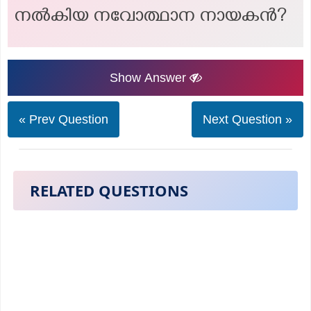
നൽകിയ നവോത്ഥാന നായകൻ?
Show Answer
« Prev Question
Next Question »
RELATED QUESTIONS