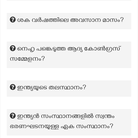
ശക വർഷത്തിലെ അവസാന മാസം?
നെഹൃ പങ്കെടുത്ത ആദ്യ കോൺഗ്രസ്
സമ്മേളനം?
ഇന്ത്യയുടെ തലസ്ഥാനം?
ഇന്ത്യൻ സംസ്ഥാനങ്ങളിൽ സ്വന്തം
ഭരണഘടനയുള്ള ഏക സംസ്ഥാനം?