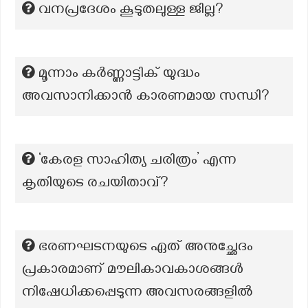
വനപ്രദേശം കൂടുതലുള്ള ജില്ല?
മൂന്നാം കർണ്ണാട്ടിക് യുദ്ധം
അവസാനിക്കാൻ കാരണമായ സന്ധി?
‘കേരള സാഹിത്യ ചരിത്രം’ എന്ന
കൃതിയുടെ രചയിതാവ്?
ഭരണഘടനയുടെ ഏത് അനുച്ഛേദം
പ്രകാരമാണ് മൗലികാവകാശങ്ങൾ
നിഷേധിക്കപ്പെടുന്ന അവസരങ്ങളിൽ