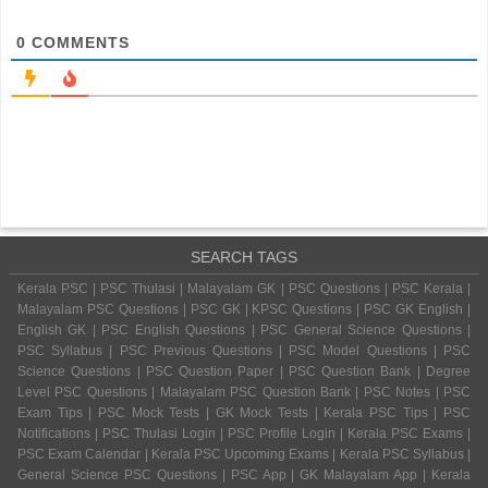
0
COMMENTS
SEARCH TAGS
Kerala PSC | PSC Thulasi | Malayalam GK | PSC Questions | PSC Kerala |
Malayalam PSC Questions | PSC GK | KPSC Questions | PSC GK English |
English GK | PSC English Questions | PSC General Science Questions |
PSC Syllabus | PSC Previous Questions | PSC Model Questions | PSC
Science Questions | PSC Question Paper | PSC Question Bank | Degree
Level PSC Questions | Malayalam PSC Question Bank | PSC Notes | PSC
Exam Tips | PSC Mock Tests | GK Mock Tests | Kerala PSC Tips | PSC
Notifications | PSC Thulasi Login | PSC Profile Login | Kerala PSC Exams |
PSC Exam Calendar | Kerala PSC Upcoming Exams | Kerala PSC Syllabus |
General Science PSC Questions | PSC App | GK Malayalam App | Kerala