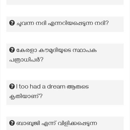
ചുവന്ന നദി എന്നറിയപ്പെടുന്ന നദി?
കേരളാ കൗമുദിയുടെ സ്ഥാപക
പത്രാധിപര്‍?
I too had a dream ആരുടെ
കൃതിയാണ്?
ബാബുജി എന്ന് വിളിക്കപ്പെടുന്ന