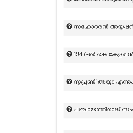
ലോകത്തിലാദ്യമായി മൂ
സഹോദരൻ അയ്യപ്പൻ മി
1947-ൽ കെ.കേളപ്പ
സുപ്രണ്ട് അയ്യാ എന്
പഞ്ചായത്തീരാജ് സ