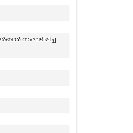
ാർ സംഘടിപ്പിച്ച