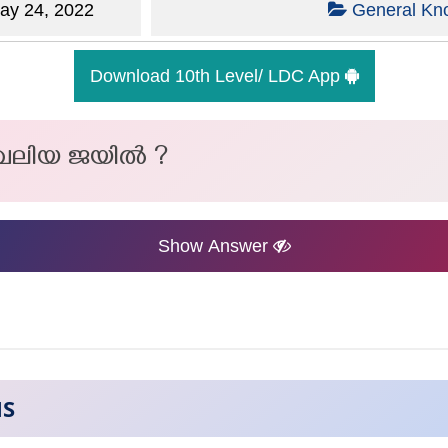
y 24, 2022
General Kn
Download 10th Level/ LDC App
ം വലിയ ജയിൽ ?
Show Answer
NS