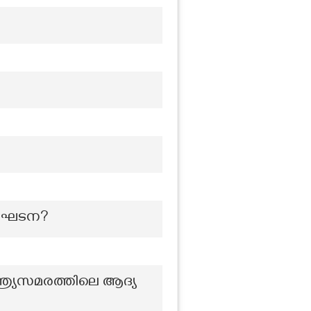
 സംഘടന?
്ത്ര്യസമരത്തിലെ ആദ്യ