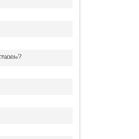
സ്ഥലം?