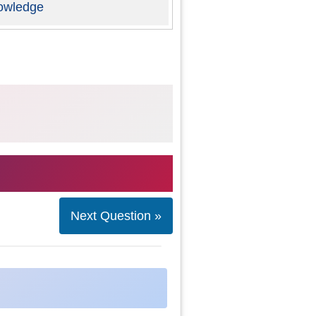
owledge
Next Question »