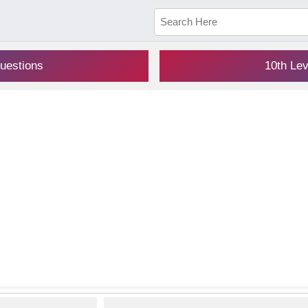
uestions
10th Le