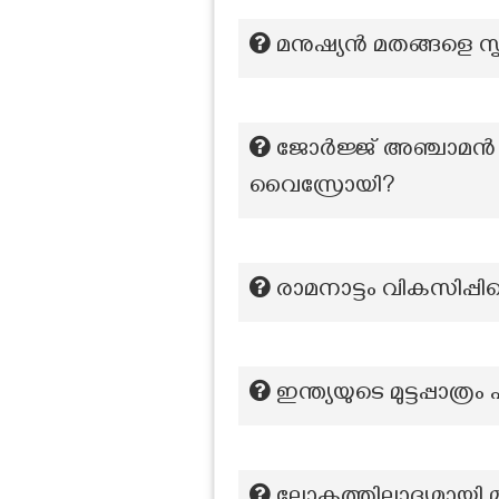
മനുഷ്യൻ മതങ്ങളെ സൃഷ്
ജോർജ്ജ് അഞ്ചാമൻ
വൈസ്രോയി?
രാമനാട്ടം വികസിപ്പിച്
ഇന്ത്യയുടെ മുട്ടപ്പാത