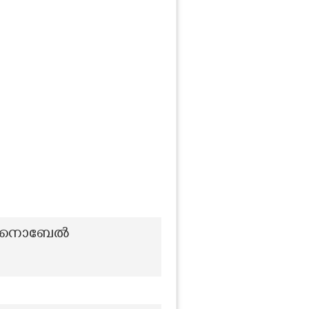
ിലെ നൊബേൽ