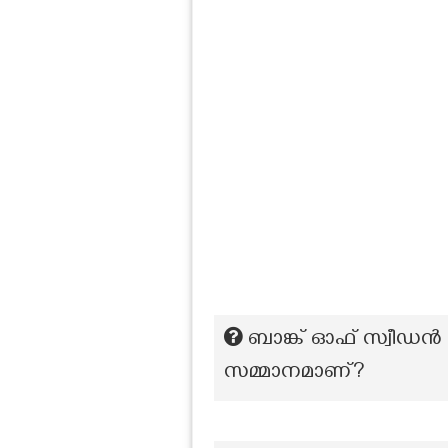
ബാങ്ക് ഓഫ് സ്വീഡൻ
സമ്മാനമാണ്?