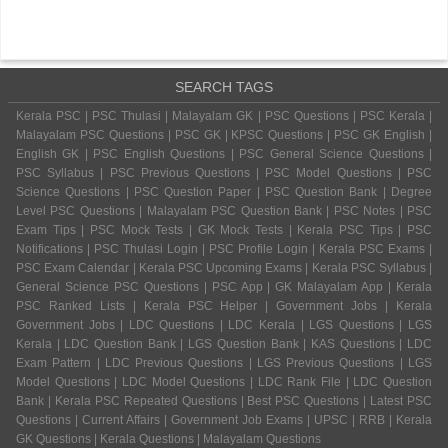
SEARCH TAGS
Kerala PSC | PSC Thulasi | Malayalam GK | PSC Questions | PSC Kerala |
Malayalam PSC Questions | PSC GK | KPSC Questions | PSC GK English |
English GK | PSC English Questions | PSC General Science Questions |
PSC Syllabus | PSC Previous Questions | PSC Model Questions | PSC
Science Questions | PSC Question Paper | PSC Question Bank | Degree
Level PSC Questions | Malayalam PSC Question Bank | PSC Notes | PSC
Exam Tips | PSC Mock Tests | GK Mock Tests | Kerala PSC Tips | PSC
Notifications | PSC Thulasi Login | PSC Profile Login | Kerala PSC Exams |
PSC Exam Calendar | Kerala PSC Upcoming Exams | Kerala PSC Syllabus |
General Science PSC Questions | PSC App | GK Malayalam App | Kerala
PSC Ranked Lists | Kerala PSC Helper | Government Jobs | Kerala
Government Jobs | LDC Questions | LDC Kerala | LGS Questions | LGS
Kerala | LDC Question Bank | LGS Question Bank | KAS Questions | LDC
Exam Pattern | LDC Previous Questions | LGS Previous Questions | LGS
Model Questions | LDC Model Questions | LDC Rank File | LDC Question
Bank | Kerala PSC Repeated Questions | Best PSC Questions | Latest PSC
Questions | Current Affairs | Government Job Exams | UPSC | RRB | Kerala
GK Questions | Kerala Questions | Malayalam Questions