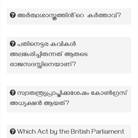
അർത്ഥശാസ്ത്രത്തിൻ്റെ കർത്താവ്?
പതിനെട്ടര കവികൾ
അലങ്കരിച്ചിരുന്നത് ആരുടെ
രാജസദസ്സിനെയാണ്?
സ്വാതന്ത്ര്യപ്രാപ്തിക്കുശേഷം കോൺഗ്രസ്
അധ്യക്ഷൻ ആയത്?
Which Act by the British Parliament