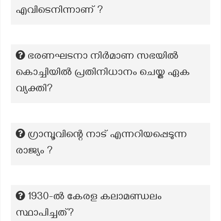
എവിടെനിന്നാണ് ?
ഭരണഘടനാ നിർമാണ സഭയിൽ
കൊച്ചിയിൽ പ്രതിനിധാനം ചെയ്ത ഏക
വ്യക്തി?
ഗ്രാമ്പൂവിന്റെ നാട് എന്നറിയപ്പെടുന്ന
രാജ്യം ?
1930-ൽ കേരള കലാമണ്ഡലം
സ്ഥാപിച്ചത്?