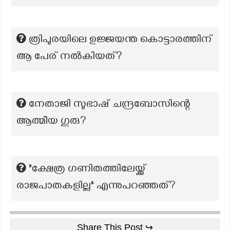
ത്രിപുരയിലെ ഉജ്ജയന്ത കൊട്ടാരത്തിന്
ആ പേര് നൽകിയത്?
നേതാജി സുഭാഷ് ചന്ദ്രബോസിന്റെ
ആത്മീയ ഗുരു?
"ക്ഷേത്ര ഗണിതത്തിലേയ്ക്ക്
രാജപാതകളില്ല" എന്നുപറഞ്ഞത്?
Share This Post ↪