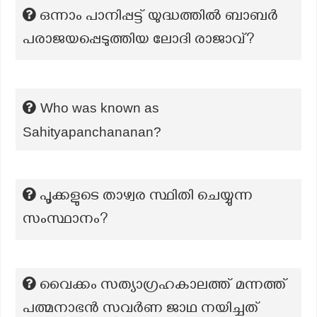
ഒന്നാം പാനിപ്പട്ട് യുദ്ധത്തിൽ ബാബർ
പരാജയപ്പെടുത്തിയ ലോദി രാജാവ്?
Who was known as
Sahityapanchananan?
പൂക്കളുടെ താഴ്വര സ്ഥിതി ചെയ്യുന്ന
സംസ്ഥാനം?
വൈക്കം സത്യാഗ്രഹകാലത്ത് മന്നത്ത്
പത്മനാഭൻ സവർണ ജാഥ നയിച്ചത്