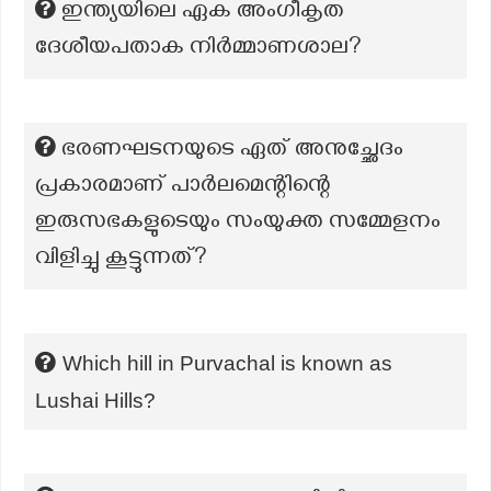
ഇന്ത്യയിലെ ഏക അംഗീകൃത
ദേശീയപതാക നിർമ്മാണശാല?
ഭരണഘടനയുടെ ഏത് അനുച്ഛേദം
പ്രകാരമാണ് പാർലമെന്റിന്റെ
ഇരുസഭകളുടെയും സംയുക്ത സമ്മേളനം
വിളിച്ചു കൂട്ടുന്നത്?
Which hill in Purvachal is known as
Lushai Hills?