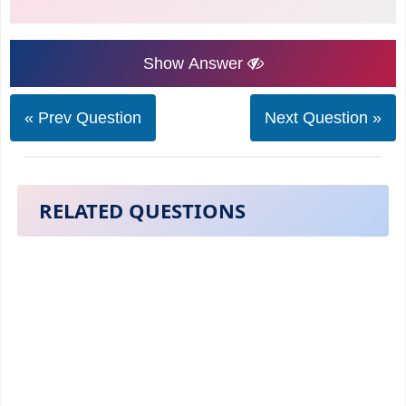
Show Answer
« Prev Question
Next Question »
RELATED QUESTIONS