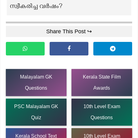
സ്വീകരിച്ച വർഷം?
Share This Post ↪
Malayalam GK
Kerala State Film
Questions
Awards
PSC Malayalam GK
10th Level Exam
Quiz
Questions
Kerala School Text
10th Level Exam