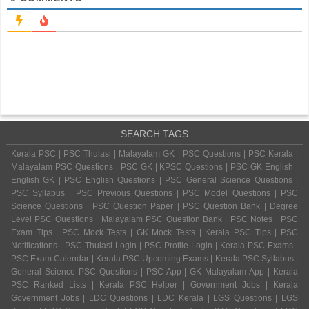
SEARCH TAGS
Kerala PSC | PSC Thulasi | Malayalam GK | PSC Questions | PSC Kerala |
Malayalam PSC Questions | PSC GK | KPSC Questions | PSC GK English |
English GK | PSC English Questions | PSC General Science Questions |
PSC Syllabus | PSC Previous Questions | PSC Model Questions | PSC
Science Questions | PSC Question Paper | PSC Question Bank | Degree
Level PSC Questions | Malayalam PSC Question Bank | PSC Notes | PSC
Exam Tips | PSC Mock Tests | GK Mock Tests | Kerala PSC Tips | PSC
Notifications | PSC Thulasi Login | PSC Profile Login | Kerala PSC Exams |
PSC Exam Calendar | Kerala PSC Upcoming Exams | Kerala PSC Syllabus |
General Science PSC Questions | PSC App | GK Malayalam App | Kerala
PSC Ranked Lists | Kerala PSC Helper | Government Jobs | Kerala
Government Jobs | LDC Questions | LDC Kerala | LGS Questions | LGS