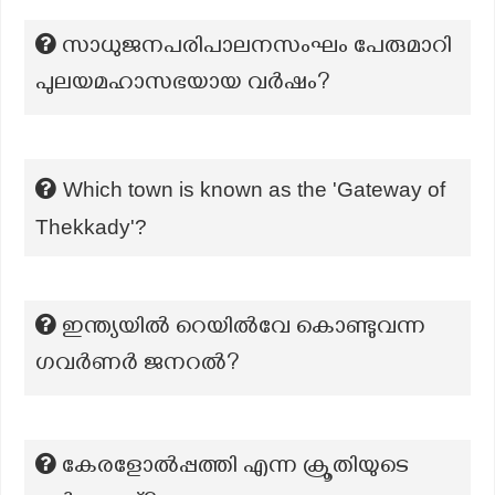
സാധുജനപരിപാലനസംഘം പേരുമാറി
പുലയമഹാസഭയായ വർഷം?
Which town is known as the 'Gateway of
Thekkady'?
ഇന്ത്യയിൽ റെയിൽവേ കൊണ്ടുവന്ന
ഗവർണർ ജനറൽ?
കേരളോൽപ്പത്തി എന്ന ക്രൂതിയുടെ