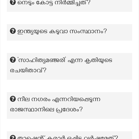
നെടും കോട്ട നിർമ്മിച്ചത്?
ഇന്ത്യയുടെ കടുവാ സംസ്ഥാനം?
‘സാഹിത്യമഞ്ജരി’ എന്ന കൃതിയുടെ
രചയിതാവ്?
നീല നഗരം എന്നറിയപ്പെടുന്ന
രാജസ്ഥാനിലെ പ്രദേശം?