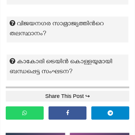
വിജയനഗര സാമ്രാജ്യത്തിന്‍റെ
തലസ്ഥാനം?
കാകോരി ട്രെയിൻ കൊള്ളയുമായി
ബന്ധപ്പെട്ട സംഘടന?
Share This Post ↪