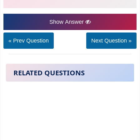
Show Answer
« Prev Question
Next Question »
RELATED QUESTIONS