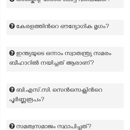
താഷ്കെന്റ് കരാർ ഒപ്പിട്ട വർഷമേത്?
കേരളത്തിന്‍റെ ഔദ്യോഗിക മൃഗം?
ഇന്ത്യയുടെ ഒന്നാം സ്വാതന്ത്ര്യ സമരം
ബീഹാറില്‍ നയിച്ചത് ആരാണ്?
ബി.എസ്.സി. സെൻസെക്സിന്‍റെ
പൂർണ്ണരൂപം?
സമത്വസമാജം സ്ഥാപിച്ചത്?