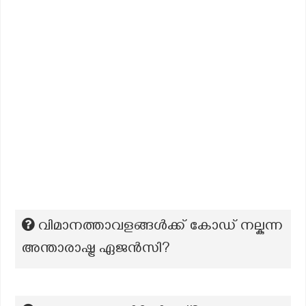
വിമാനത്താവളങ്ങൾക്ക് കോഡ് നല്കുന്ന
അന്താരാഷ്ട്ര ഏജൻസി?