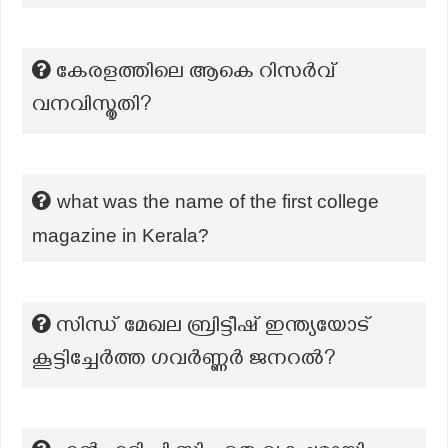
കേരളത്തിലെ ആകെ റിസർവ്
വനവിസ്തൃതി?
what was the name of the first college
magazine in Kerala?
സിന്ധ് മേഖല ബ്രിട്ടീഷ് ഇന്ത്യയോട്
കൂട്ടിച്ചേർത്ത ഗവർണ്ണർ ജനറൽ?