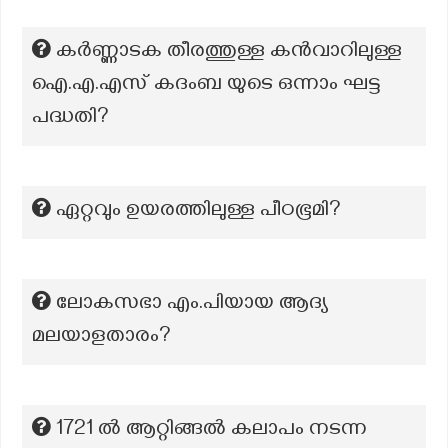
കർണ്ണാടക തീരത്തുള്ള കൻവാറിലുള്ള
ഐ.എ.എസ് കദംബ യുടെ ഒന്നാം ഘട്ട
പദ്ധതി?
ഏറ്റവും ഉയരത്തിലുള്ള പീഠഭൂമി?
ലോകസഭാ എം.പിയായ ആദ്യ
മലയാളതാരം?
1721 ൽ ആറ്റിങ്ങൽ കലാപം നടന്ന