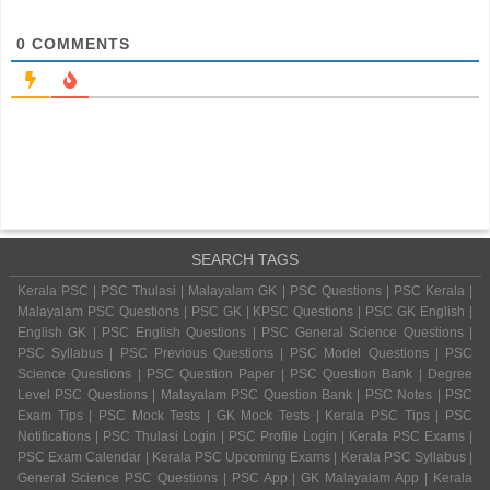
0
COMMENTS
SEARCH TAGS
Kerala PSC | PSC Thulasi | Malayalam GK | PSC Questions | PSC Kerala |
Malayalam PSC Questions | PSC GK | KPSC Questions | PSC GK English |
English GK | PSC English Questions | PSC General Science Questions |
PSC Syllabus | PSC Previous Questions | PSC Model Questions | PSC
Science Questions | PSC Question Paper | PSC Question Bank | Degree
Level PSC Questions | Malayalam PSC Question Bank | PSC Notes | PSC
Exam Tips | PSC Mock Tests | GK Mock Tests | Kerala PSC Tips | PSC
Notifications | PSC Thulasi Login | PSC Profile Login | Kerala PSC Exams |
PSC Exam Calendar | Kerala PSC Upcoming Exams | Kerala PSC Syllabus |
General Science PSC Questions | PSC App | GK Malayalam App | Kerala