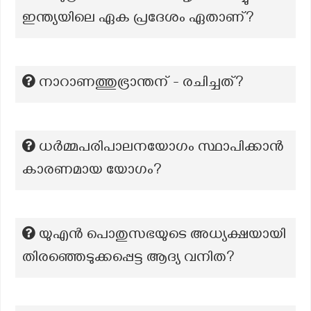
ഇന്ത്യയിലെ ഏക പ്രദേശം ഏതാണ്?
നാറാണത്തുഭ്രാന്തന് - രചിച്ചത്?
ധർമ്മപരിപാലനയോഗം സ്ഥാപിക്കാന്‍
കാരണമായ യോഗം?
യുഎൻ പൊതുസഭയുടെ അധ്യക്ഷയായി
തിരഞ്ഞെടുക്കപ്പെട്ട ആദ്യ വനിത?