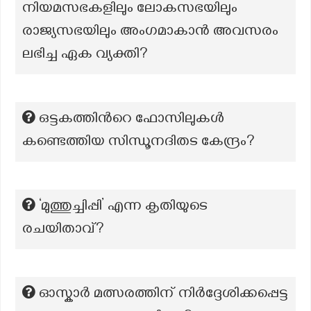
നിയമസഭകളിലും ലോകസഭയിലും
രാജ്യസഭയിലും അംഗമാകാൻ അവസരം
ലഭിച്ച ഏക വ്യക്തി?
ഒട്ടകത്തിന്‍റെ ഫോസിലുകൾ
കണ്ടെത്തിയ സിന്ധൂനദിതട കേന്ദ്രം?
‘മുത്തുച്ചിപ്പി’ എന്ന കൃതിയുടെ
രചയിതാവ്?
ഓസ്കാര്‍ മത്സരത്തിന് നിര്‍ദ്ദേശിക്കപ്പെട്ട