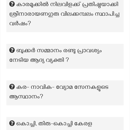
കാരമുക്കിൽ നിലവിളക്ക് പ്രതിഷ്ഠയാക്കി
ശ്രീനാരായണഗുരു വിലക്കമ്പലം സ്ഥാപിച്ച
വർഷം?
ബുക്കർ സമ്മാനം രണ്ടു പ്രാവശ്യം
നേടിയ ആദ്യ വ്യക്തി ?
കര- നാവിക- വ്യോമ സേനകളുടെ
ആസ്ഥാനം?
കൊച്ചി, തിരു-കൊച്ചി കേരള