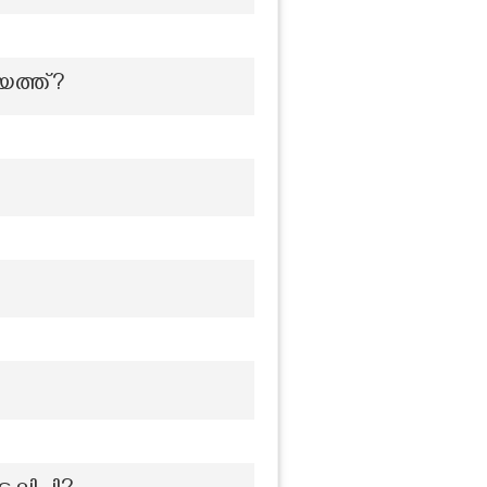
യത്ത്?