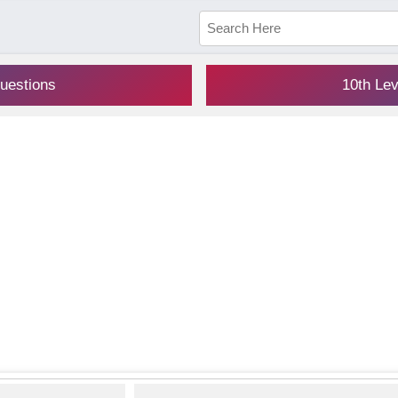
uestions
10th Le