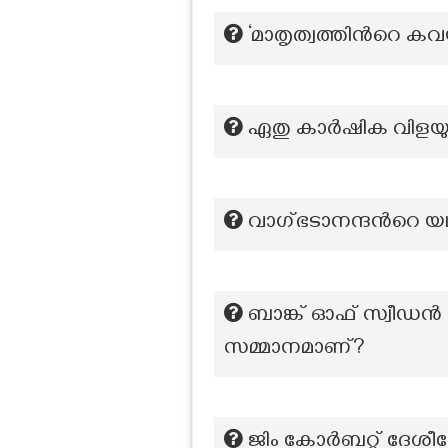
‘മാതൃത്വത്തിന്‍റെ കവയ
ഏതു കാർഷിക വിളയുട
വാഗ്ഭടാനന്ദന്‍റെ യഥ
ബാങ്ക് ഓഫ് സ്വീഡൻ
സമ്മാനമാണ്?
ജിം കോർബറ്റ് ദേശീയ