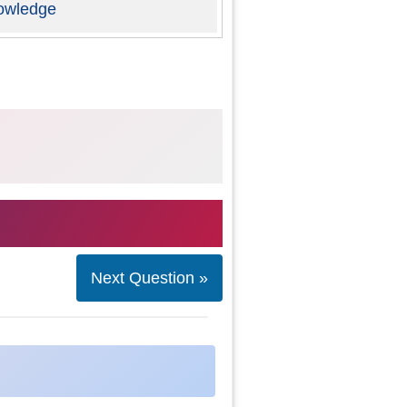
owledge
Next Question »