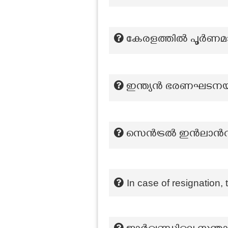
കേരളത്തിൽ പൂർണമായി
ഇന്ത്യൻ ഭരണഘടനയുടെ 
സെൻട്രൽ ഇൻലാന്‍റ്
In case of resignation, 