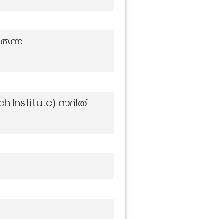
രുന്ന
h Institute) സ്ഥിതി