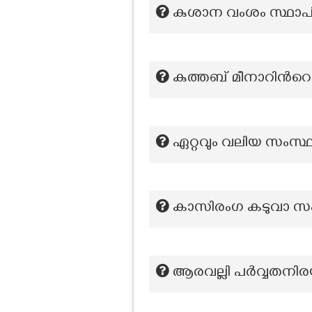
കുശാന വംശം സ്ഥാപി
കുത്തബ് മീനാറിന്‍റെ
ഏറ്റവും വലിയ സംസ്
കാസിരംഗ കടുവാ സംരക
ആരവല്ലി പര്‍വ്വതനി