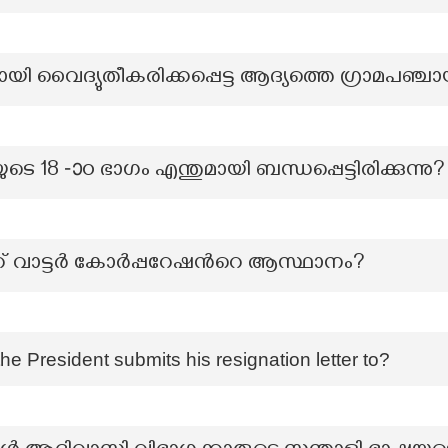
 വൈദ്യുതീകരിക്കപ്പെട്ട ആദ്യത്തെ ഗ്രാമപഞ്ചാ
18 -ാo ഭാഗം എന്തുമായി ബന്ധപ്പെട്ടിരിക്കുന്നു?
 വാട്ടര്‍ കോർപ്പറേഷന്‍റെ ആസ്ഥാനം?
the President submits his resignation letter to?