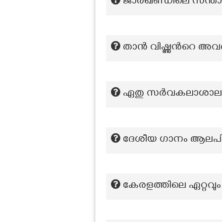
ജാർഖണ്ഡിലെ സന്താൾ
താൻ വിഷ്ണുന്‍റെ അ
ഏതു സർവകലാശാലയുടെ
ദേശീയ ഗാനം ആലപി
കേരളത്തിലെ ഏറ്റവും 