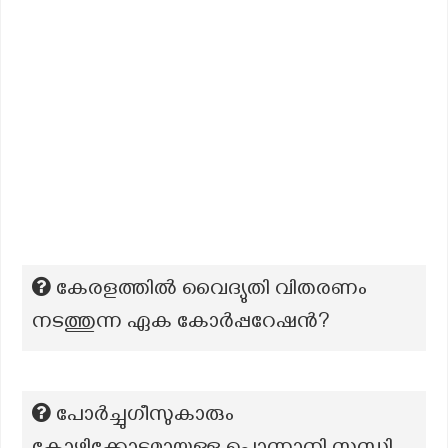
കേരളത്തില്‍ വൈദ്യുതി വിതരണം
നടത്തുന്ന ഏക കോര്‍പ്പറേഷന്‍?
പോർച്ചുഗീസുകാരും