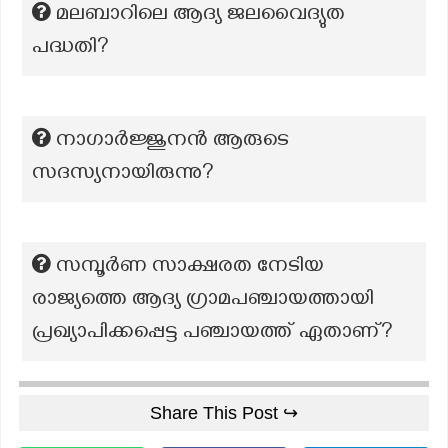
മലബാറിലെ ആദ്യ ജലവൈദ്യുത
പദ്ധതി?
നാഗാർജ്ജുനൻ ആരുടെ
സദസ്യനായിരുന്നു?
സമ്പൂർണ സാക്ഷരത നേടിയ
രാജ്യത്തെ ആദ്യ ഗ്രാമപഞ്ചായത്തായി
പ്രഖ്യാപിക്കപ്പെട്ട പഞ്ചായത്ത് ഏതാണ്?
Share This Post ↪