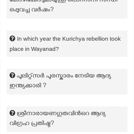
കോഴിക്കോടുമായുള്ള പൊന്നാനി സന്ധി
ഒപ്പുവച്ച വർഷം?
In which year the Kurichya rebellion took
place in Wayanad?
പുലിറ്റ്സർ പുരസ്കാരം നേടിയ ആദ്യ
ഇന്ത്യക്കാരി ?
ശ്രീനാരായണഗുരുവിന്‍റെ ആദ്യ
വിഗ്രഹ പ്രതിഷ്ഠ?