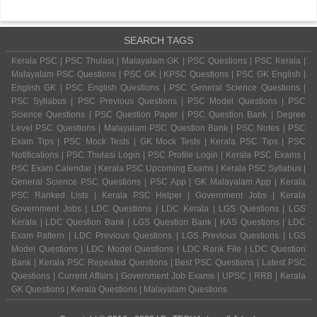
SEARCH TAGS
Kerala PSC | PSC Thulasi | Malayalam GK | PSC Questions | PSC Kerala |
Malayalam PSC Questions | PSC GK | KPSC Questions | PSC GK English |
English GK | PSC English Questions | PSC General Science Questions |
PSC Syllabus | PSC Previous Questions | PSC Model Questions | PSC
Science Questions | PSC Question Paper | PSC Question Bank | Degree
Level PSC Questions | Malayalam PSC Question Bank | PSC Notes | PSC
Exam Tips | PSC Mock Tests | GK Mock Tests | Kerala PSC Tips | PSC
Notifications | PSC Thulasi Login | PSC Profile Login | Kerala PSC Exams |
PSC Exam Calendar | Kerala PSC Upcoming Exams | Kerala PSC Syllabus |
General Science PSC Questions | PSC App | GK Malayalam App | Kerala
PSC Ranked Lists | Kerala PSC Helper | Government Jobs | Kerala
Government Jobs | LDC Questions | LDC Kerala | LGS Questions | LGS
Kerala | LDC Question Bank | LGS Question Bank | KAS Questions | LDC
Exam Pattern | LDC Previous Questions | LGS Previous Questions | LGS
Model Questions | LDC Model Questions | LDC Rank File | LDC Question
Bank | Kerala PSC Repeated Questions | Best PSC Questions | Latest PSC
Questions | Current Affairs | Government Job Exams | UPSC | RRB | Kerala
GK Questions | Kerala Questions | Malayalam Questions