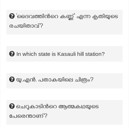
‘ദൈവത്തിന്‍റെ കണ്ണ്’ എന്ന കൃതിയുടെ
രചയിതാവ്?
In which state is Kasauli hill station?
യു.എൻ. പതാകയിലെ ചിത്രം?
ചെറുകാടിന്‍റെ ആത്മകഥയുടെ
പേരെന്താണ്?