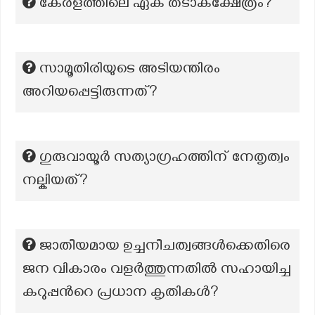
കേരളത്തിലെ ഏക തടാകക്ഷേത്രം?
സാമൂതിരിയുടെ അടിയന്തിരം
അറിയപ്പെട്ടിരുന്നത്?
ഗുരുവായൂർ സത്യാഗ്രഹത്തിന് നേതൃത്വം
നല്കിയത്?
ജാതീയമായ ഉച്ചനീചത്വങ്ങൾക്കെതിരെ
ജന വികാരം വളർത്തുന്നതിൽ സഹായിച്ച
കറുപ്പന്‍റെ പ്രധാന കൃതികൾ?