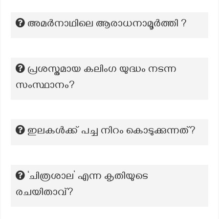
അമർനാഥിലെ ആരാധനാമൂർത്തി ?
പ്രശസ്തമായ കലിംഗ യുദ്ധം നടന്ന
സംസ്ഥാനം?
ഇലകൾക്ക് പച്ച നിറം കൊടുക്കുന്നത്?
‘ചിത്രശാല’ എന്ന കൃതിയുടെ
രചയിതാവ്?