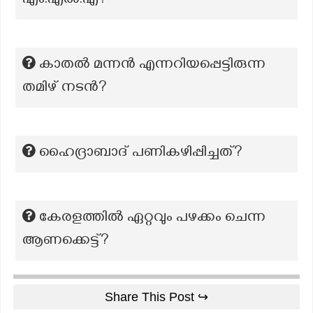
എം.എല്‍.എ?
കാതൽ മന്നൻ എന്നറിയപ്പെട്ടിരുന്ന
തമിഴ് നടൻ?
ഹൈദ്രാബാദ് പണികഴിപ്പിച്ചത്?
കേരളത്തില്‍ ഏറ്റവും പഴക്കം ചെന്ന
ആണക്കെട്ട്?
Share This Post ↪