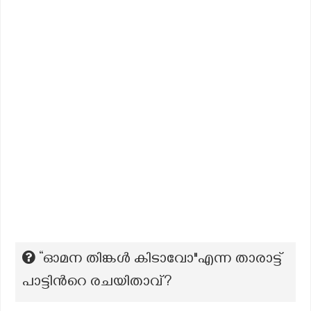
“ഓമന തിങ്കൾ കിടാവോ"എന്ന താരാട്ട്
പാട്ടിന്‍റെ രചയിതാവ്?