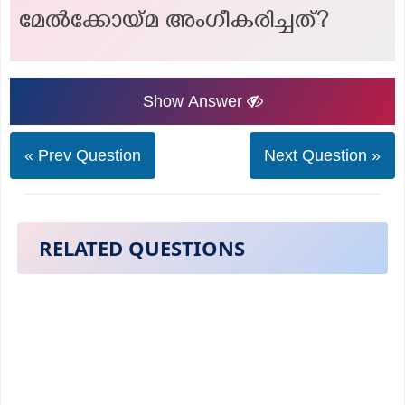
മേൽക്കോയ്മ അംഗീകരിച്ചത്?
Show Answer
« Prev Question
Next Question »
RELATED QUESTIONS