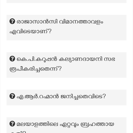
രാജാസാൻസി വിമാനത്താവളം
എവിടെയാണ്?
കെ.പി.കറുപ്പൻ കല്യാണദായനി സഭ
രൂപീകരിച്ചതെന്ന്?
എ.ആർ.റഹ്മാൻ ജനിച്ചതെവിടെ?
മലയാളത്തിലെ ഏറ്റവും ബ്രഹത്തായ