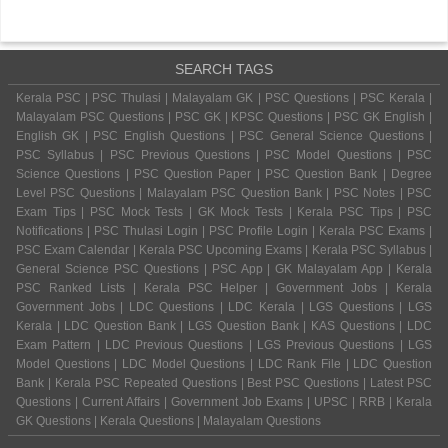
SEARCH TAGS
Kerala PSC | PSC Thulasi | Malayalam GK | PSC Questions | PSC Kerala |
Malayalam PSC Questions | PSC GK | KPSC Questions | PSC GK English |
English GK | PSC English Questions | PSC General Science Questions |
PSC Syllabus | PSC Previous Questions | PSC Model Questions | PSC
Science Questions | PSC Question Paper | PSC Question Bank | Degree
Level PSC Questions | Malayalam PSC Question Bank | PSC Notes | PSC
Exam Tips | PSC Mock Tests | GK Mock Tests | Kerala PSC Tips | PSC
Notifications | PSC Thulasi Login | PSC Profile Login | Kerala PSC Exams |
PSC Exam Calendar | Kerala PSC Upcoming Exams | Kerala PSC Syllabus |
General Science PSC Questions | PSC App | GK Malayalam App | Kerala
PSC Ranked Lists | Kerala PSC Helper | Government Jobs | Kerala
Government Jobs | LDC Questions | LDC Kerala | LGS Questions | LGS
Kerala | LDC Question Bank | LGS Question Bank | KAS Questions | LDC
Exam Pattern | LDC Previous Questions | LGS Previous Questions | LGS
Model Questions | LDC Model Questions | LDC Rank File | LDC Question
Bank | Kerala PSC Repeated Questions | Best PSC Questions | Latest PSC
Questions | Current Affairs | Government Job Exams | UPSC | RRB | Kerala
GK Questions | Kerala Questions | Malayalam Questions